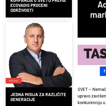
KOMPANIJA U SVETU PREMA
Ad
ECOVADIS PROCENI
ODRŽIVOSTI
mar
BREND
SVET – Nemački
JEDNA MISIJA ZA RAZLIČITE
upravo završen
GENERACIJE
konkurenciju u 