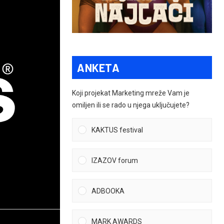
ANKETA
Koji projekat Marketing mreže Vam je
omiljen ili se rado u njega uključujete?
KAKTUS festival
IZAZOV forum
ADBOOKA
MARK AWARDS