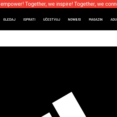
mpower! Together, we inspire! Together, we connec
GLEDAJ
ISPRATI
UČESTVUJ
NOW&10
MAGAZIN
ADU