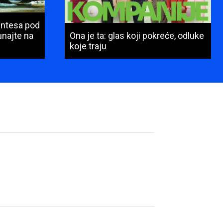
Intesa pod
najte na
Ona je ta: glas koji pokreće, odluke
koje traju
Ime
i
prezime
(obavezno)
E-