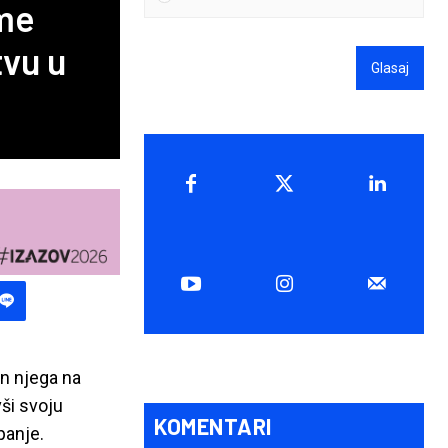
ime
vu u
Glasaj
n njega na
ši svoju
KOMENTARI
panje.