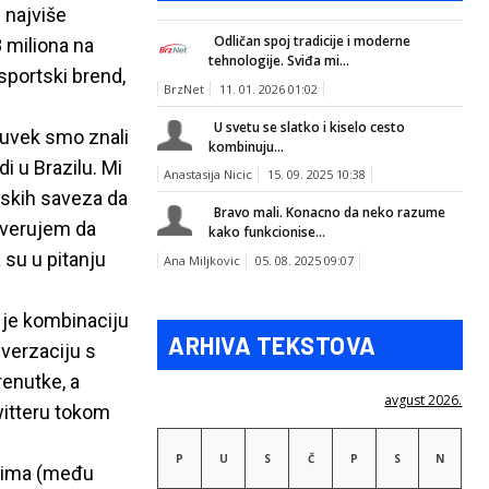
 najviše
Odličan spoj tradicije i moderne
 miliona na
tehnologije. Sviđa mi...
sportski brend,
BrzNet
11. 01. 2026 01:02
U svetu se slatko i kiselo cesto
duvek smo znali
kombinuju...
i u Brazilu. Mi
Anastasija Nicic
15. 09. 2025 10:38
lskih saveza da
Bravo mali. Konacno da neko razume
 verujem da
kako funkcionise...
su u pitanju
Ana Miljkovic
05. 08. 2025 09:07
o je kombinaciju
ARHIVA TEKSTOVA
nverzaciju s
renutke, a
avgust 2026.
witteru tokom
P
U
S
Č
P
S
N
ijima (među