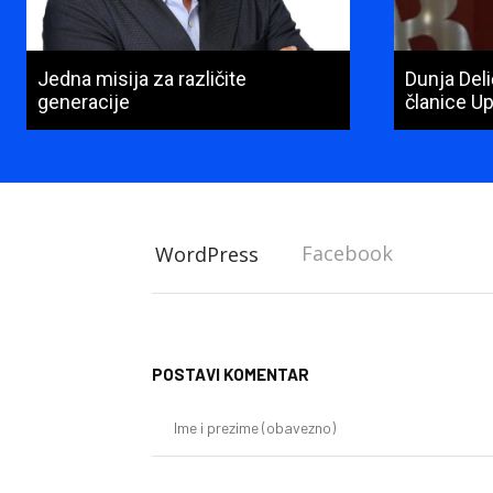
Jedna misija za različite
Dunja Del
generacije
članice U
Facebook
WordPress
POSTAVI KOMENTAR