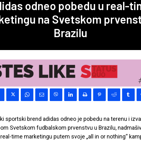
​idas odneo pobedu u real-t
ketingu na Svetskom prvenst
Brazilu
 sportski brend adidas odneo je pobedu na terenu i izva
om Svetskom fudbalskom prvenstvu u Brazilu, nadmašiv
real-time marketingu putem svoje „all in or nothing“ kam