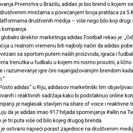
anja Prvenstva u Brazilu, adidas je bio brend o kojem se
 društvenim mrežama s povećanjem broja pratilaca za 5.8
atformama društvenih medija – više nego bilo koji drugi 
a kompanija.
lobalni direktor marketinga adidas Football rekao je: „O
ija u realnom vremenu biti najbolji način da adidas pobed
ovezani sa sportom putem naših proizvoda, igrača i fudba
ma trenutka u fudbalu u kojem mi nismo prisutni, a lično
e i razumevanje igre čini najangažovanijim brendom kada 
i.“
Posto adidas“ u Riju, adidasov marketinški tim objavljiva
kivanih i reaktivnih sadržaja kako bi podstaknuo online ko
panji je naglasak stavljen na share of voice i reaktivne t
uju da je adidas imao 917 hiljada spominjanja #allin na T
 je tri puta više od bilo kojeg drugog brenda.
l je ostvario najveći porast zajednice na društvenim med