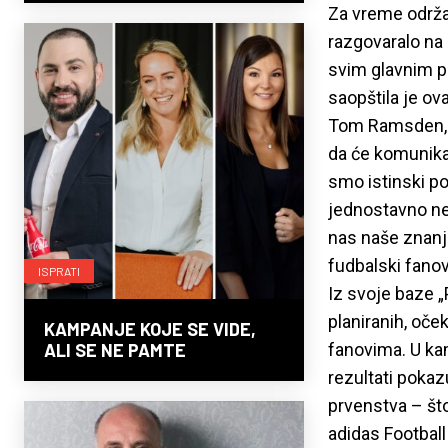
Za vreme održav
razgovaralo na
svim glavnim pl
saopštila je ov
Tom Ramsden, g
da će komunikac
smo istinski p
jednostavno ne
nas naše znanj
fudbalski fanov
ISPRATI
Iz svoje baze „
planiranih, oče
KAMPANJE KOJE SE VIDE,
fanovima. U kam
ALI SE NE PAMTE
rezultati pokaz
prvenstva – što
adidas Footbal