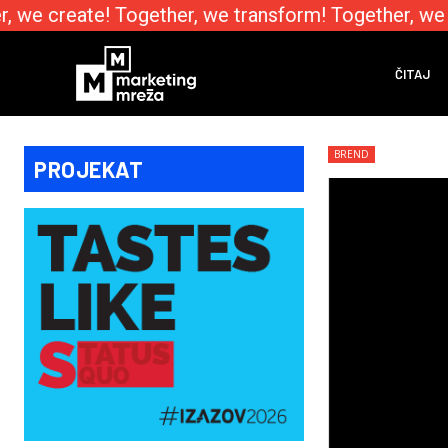
 we create! Together, we transform! Together, we e
ČITAJ
BREND
PROJEKAT