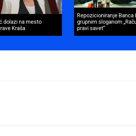
Repozicioniranje Banca 
ić dolazi na mesto
grupnim sloganom „Raču
prave Kraša
pravi savet”