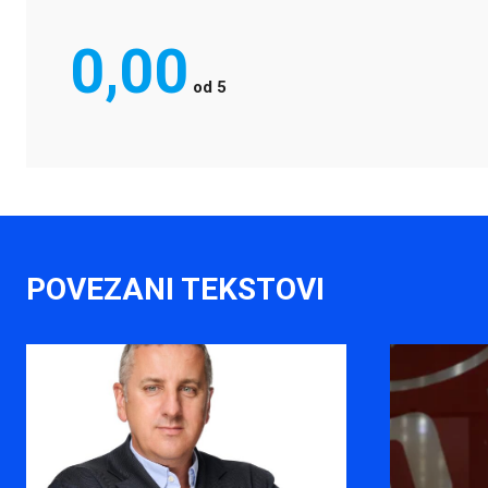
0,00
od
5
POVEZANI TEKSTOVI