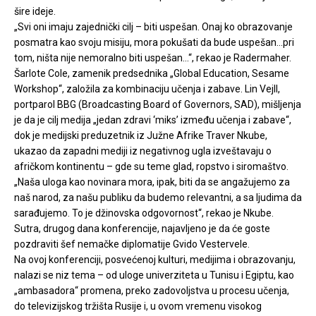
šire ideje.
„Svi oni imaju zajednički cilj – biti uspešan. Onaj ko obrazovanje
posmatra kao svoju misiju, mora pokušati da bude uspešan…pri
tom, ništa nije nemoralno biti uspešan…“, rekao je Radermaher.
Šarlote Cole, zamenik predsednika „Global Education, Sesame
Workshop“, založila za kombinaciju učenja i zabave. Lin Vejll,
portparol BBG (Broadcasting Board of Governors, SAD), mišljenja
je da je cilj medija „jedan zdravi ‘miks’ između učenja i zabave“,
dok je medijski preduzetnik iz Južne Afrike Traver Nkube,
ukazao da zapadni mediji iz negativnog ugla izveštavaju o
afričkom kontinentu – gde su teme glad, ropstvo i siromaštvo.
„Naša uloga kao novinara mora, ipak, biti da se angažujemo za
naš narod, za našu publiku da budemo relevantni, a sa ljudima da
sarađujemo. To je džinovska odgovornost“, rekao je Nkube.
Sutra, drugog dana konferencije, najavljeno je da će goste
pozdraviti šef nemačke diplomatije Gvido Vestervele.
Na ovoj konferenciji, posvećenoj kulturi, medijima i obrazovanju,
nalazi se niz tema – od uloge univerziteta u Tunisu i Egiptu, kao
„ambasadora“ promena, preko zadovoljstva u procesu učenja,
do televizijskog tržišta Rusije i, u ovom vremenu visokog