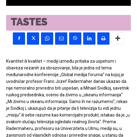
Kvantitet ili kvalitet – mediji između pritiska za uspehom i
obaveza vezanih za obrazovanje, bila je jedna od tema
međunarodne konferencije „Global medija foruma“ na kojoj je
uvodničar profesor Franc Jozef Radermaher danas ukazao da
nije nemoralno privredno biti uspešan, a Mihael Svidkoj, savetnik
ruskog predsednika, ocenio da živimo u „okeanu informacija“.
„Mi živimo u okeanu informacija. Samo ih ne razumemo“, rekao
je Svidkoj i, ukazujući da je pitanje da li televizija tu vidi jednu
„misiju“ ili sebe razume kao komercijalni produkt, istakao da je „u
svakom slučaju televizija ogledalo realnog života“. Prema
Radermaheru, profesoru sa Univerziteta u Ulmu, mediji su, u
zavisnosti od vlasničkih odnosa i privredne snage, u stanju da