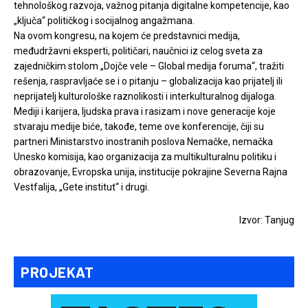
tehnološkog razvoja, važnog pitanja digitalne kompetencije, kao
„ključa“ političkog i socijalnog angažmana.
Na ovom kongresu, na kojem će predstavnici medija,
međudržavni eksperti, političari, naučnici iz celog sveta za
zajedničkim stolom „Dojče vele – Global medija foruma“, tražiti
rešenja, raspravljaće se i o pitanju – globalizacija kao prijatelj ili
neprijatelj kulturološke raznolikosti i interkulturalnog dijaloga.
Mediji i karijera, ljudska prava i rasizam i nove generacije koje
stvaraju medije biće, takođe, teme ove konferencije, čiji su
partneri Ministarstvo inostranih poslova Nemačke, nemačka
Unesko komisija, kao organizacija za multikulturalnu politiku i
obrazovanje, Evropska unija, institucije pokrajine Severna Rajna
Vestfalija, „Gete institut“ i drugi.
Izvor: Tanjug
PROJEKAT