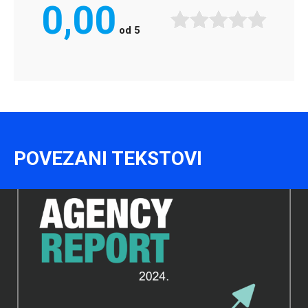
0,00
od
5
POVEZANI TEKSTOVI