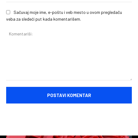
Sačuvaj moje ime, e-poštu i veb mesto u ovom pregledaču
veba za sledeći put kada komentarišem.
Komentariši: