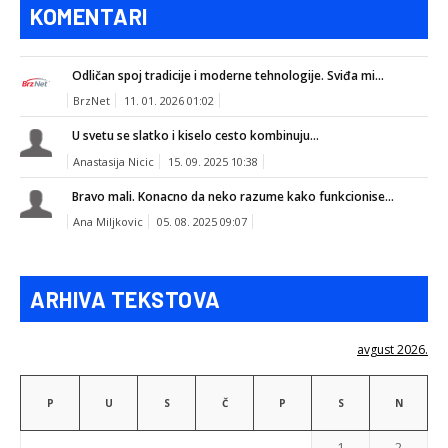
KOMENTARI
Odličan spoj tradicije i moderne tehnologije. Sviđa mi...
BrzNet
11. 01. 2026 01:02
U svetu se slatko i kiselo cesto kombinuju...
Anastasija Nicic
15. 09. 2025 10:38
Bravo mali. Konacno da neko razume kako funkcionise...
Ana Miljkovic
05. 08. 2025 09:07
ARHIVA TEKSTOVA
avgust 2026.
P
U
S
Č
P
S
N
1
2