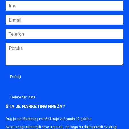
Delete My Data
ŠTA JE MARKETING MREŽA?
Dug je put Marketing mreže i traje već punih 10 godina.
Svoju snagu utemeljili smo u portalu, od koga su dalje potekli svi drugi