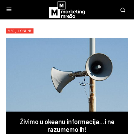
MEDIJI I ONLINE
Živimo u okeanu informacija…i ne
razumemo ih!