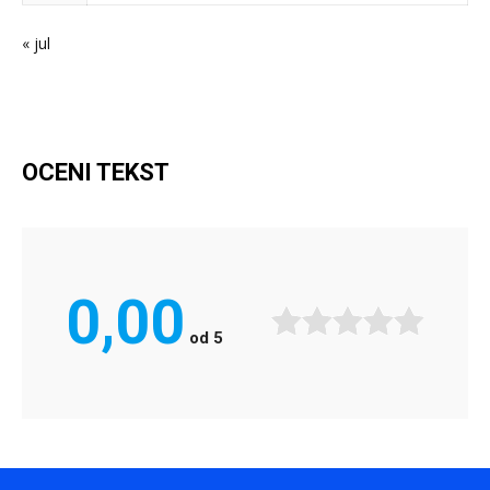
« jul
OCENI TEKST
0,00
od
5