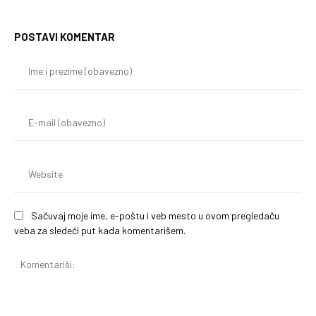
POSTAVI KOMENTAR
Im
i
pr
(o
E-
mai
(o
We
Sačuvaj moje ime, e-poštu i veb mesto u ovom pregledaču
veba za sledeći put kada komentarišem.