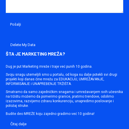
Delete My Data
ŠTA JE MARKETING MREŽA?
Dug je put Marketing mreže i traje već punih 10 godina.
Svoju snagu utemeljili smo u portalu, od koga su dalje potekli svi drugi
projekti koji danas čine mrežu za EDUKACIJU, UMREŽAVANJE,
INFORMISANJE i UNAPREĐENJE TRŽIŠTA.
Smatramo da samo zajedničkim snagama i umrežavanjem svih učesnika
na tržištu možemo da pomerimo granice, pratimo trendove, odolimo
izazovima, razvijemo zdravu konkurenciju, unapredimo poslovanje i
položaj struke.
Budite deo MREŽE koju zajedno gradimo već 10 godina!
Čitaj dalje