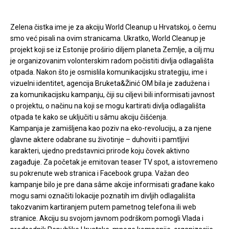
Zelena čistka ime je za akciju World Cleanup u Hrvatskoj, o čemu
smo već pisali na ovim stranicama. Ukratko, World Cleanup je
projekt koji se iz Estonije proširio diljem planeta Zemlje, a cilj mu
je organizovanim volonterskim radom počistiti divlja odlagališta
otpada. Nakon što je osmislila komunikacijsku strategiju, ime i
vizuelni identitet, agencija Bruketa&Žinić OM bila je zadužena i
za komunikacijsku kampanju, čiji su ciljevi bili informisati javnost
o projektu, o načinu na koji se mogu kartirati divlja odlagališta
otpada te kako se uključiti u sâmu akciju čišćenja.
Kampanja je zamišljena kao poziv na eko-revoluciju, a za njene
glavne aktere odabrane su životinje – duhoviti i pamtljivi
karakteri, ujedno predstavnici prirode koju čovek aktivno
zagađuje. Za početak je emitovan teaser TV spot, a istovremeno
su pokrenute web stranica i Facebook grupa. Važan deo
kampanje bilo je pre dana sâme akcije informisati građane kako
mogu sami označiti lokacije poznatih im divljih odlagališta
takozvanim kartiranjem putem pametnog telefona ili web
stranice. Akciju su svojom javnom podrškom pomogli Vlada i