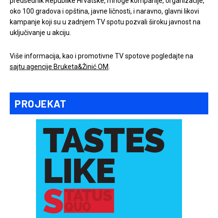
predsednik Republike Hrvatske, mnoge kompanije, organizacije,
oko 100 gradova i opština, javne ličnosti, i naravno, glavni likovi
kampanje koji su u zadnjem TV spotu pozvali široku javnost na
uključivanje u akciju.
Više informacija, kao i promotivne TV spotove pogledajte na
sajtu agencije Bruketa&Žinić OM
.
PROJEKAT