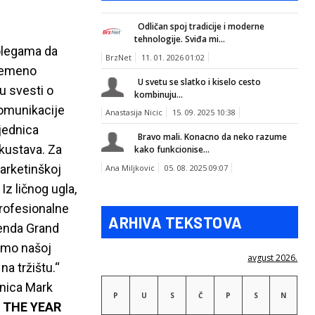
Odličan spoj tradicije i moderne
tehnologije. Sviđa mi...
kolegama da
BrzNet
11. 01. 2026 01:02
vremeno
U svetu se slatko i kiselo cesto
u svesti o
kombinuju...
komunikacije
Anastasija Nicic
15. 09. 2025 10:38
ajednica
Bravo mali. Konacno da neko razume
skustava. Za
kako funkcionise...
arketinškoj
Ana Miljkovic
05. 08. 2025 09:07
z ličnog ugla,
profesionalne
ARHIVA TEKSTOVA
renda Grand
žimo našoj
avgust 2026.
na tržištu.“
itnica Mark
P
U
S
Č
P
S
N
 THE YEAR