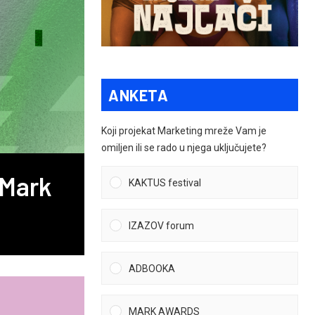
ANKETA
Koji projekat Marketing mreže Vam je
omiljen ili se rado u njega uključujete?
 Mark
KAKTUS festival
IZAZOV forum
ADBOOKA
MARK AWARDS