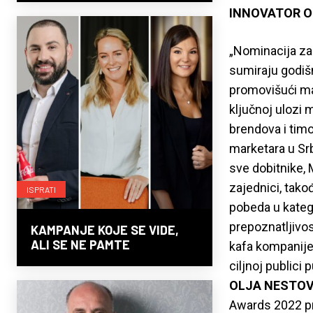
INNOVATOR O
„Nominacija za
sumiraju godiš
promovišući mar
ključnoj ulozi 
brendova i timo
marketara u Srb
sve dobitnike, 
zajednici, tako
ISPRATI
pobeda u katego
prepoznatljivos
KAMPANJE KOJE SE VIDE,
ALI SE NE PAMTE
kafa kompanije 
ciljnoj publici 
OLJA NESTO
Awards 2022 pr