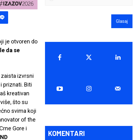
Glasaj
oji je otvoren do
le da se
 zaista izvrsni
 priznati. Biti
aš kreativan
više, što su
rećno svima koji
nnovator of the
 Crne Gore i
KOMENTARI
AND