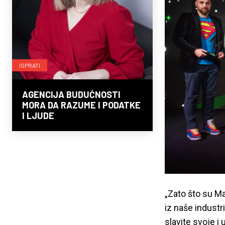
ISPRATI
AGENCIJA BUDUĆNOSTI
MORA DA RAZUME I PODATKE
I LJUDE
„Zato što su Ma
iz naše industr
slavite svoje i