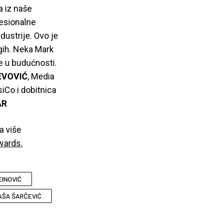
 iz naše
fesionalne
dustrije. Ovo je
gih. Neka Mark
e u budućnosti.
EVOVIĆ
, Media
iCo i dobitnica
AR
a više
wards.
EINOVIĆ
AŠA ŠARČEVIĆ