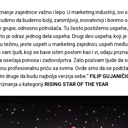
znanje zajednice važno i lepo. U marketing industriji, svi 
dimo da budemo bolji, zanimljiviji, inovativniji i borimo s
ne grupe, odnosno potrošača. Tu često postižemo uspehe,
i to je odraz jednog dela uspeha. Drugi deo uspeha, koji 
gu težinu, jeste uspeh u marketing zajednici, uspeh međ
 vam ljudi, koji se bave istim poslom kao i vi, odaju prizna
 osećaja ponosa i zadovoljstva. Zato pozivam ljude da se
ičnu profesionalnu priču sa svima. Ovde smo da se podrž
ni druge da budu najbolja verzija sebe.“
FILIP GUJANIČI
iznanja u kategoriji
RISING STAR OF THE YEAR