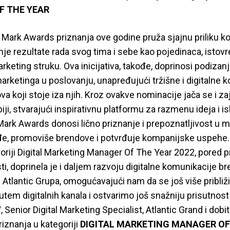
F THE YEAR
 Mark Awards priznanja ove godine pruža sjajnu priliku 
nje rezultate rada svog tima i sebe kao pojedinaca, isto
keting struku. Ova inicijativa, takođe, doprinosi podizanj
marketinga u poslovanju, unapređujući tržišne i digitalne 
va koji stoje iza njih. Kroz ovakve nominacije jača se i z
iji, stvarajući inspirativnu platformu za razmenu ideja i i
Mark Awards donosi lično priznanje i prepoznatljivost u m
đe, promoviše brendove i potvrđuje kompanijske uspehe. I
riji Digital Marketing Manager Of The Year 2022, pored 
ti, doprinela je i daljem razvoju digitalne komunikacije b
Atlantic Grupa, omogućavajući nam da se još više pribli
putem digitalnih kanala i ostvarimo još snažniju prisutnost 
V
, Senior Digital Marketing Specialist, Atlantic Grand i dob
iznanja u kategoriji
DIGITAL MARKETING MANAGER OF