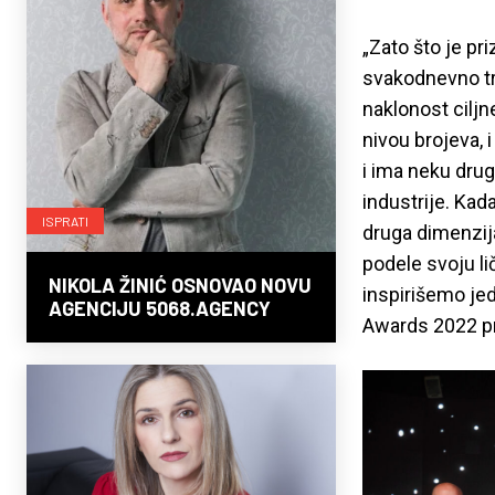
„Zato što je pri
svakodnevno tru
naklonost cilj
nivou brojeva, 
i ima neku dru
industrije. Kada
ISPRATI
druga dimenzija
podele svoju l
NIKOLA ŽINIĆ OSNOVAO NOVU
inspirišemo jed
AGENCIJU 5068.AGENCY
Awards 2022 pr