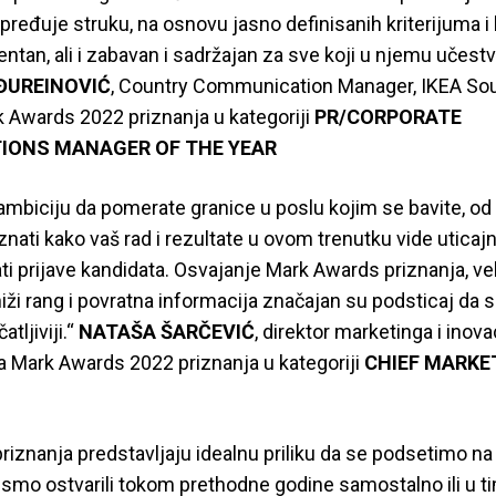
pređuje struku, na osnovu jasno definisanih kriterijuma i
rentan, ali i zabavan i sadržajan za sve koji u njemu učest
ĐUREINOVIĆ
, Country Communication Manager, IKEA Sou
k Awards 2022 priznanja u kategoriji
PR/CORPORATE
ONS MANAGER OF THE YEAR
ambiciju da pomerate granice u poslu kojim se bavite, od
znati kako vaš rad i rezultate u ovom trenutku vide uticajni
ati prijave kandidata. Osvajanje Mark Awards priznanja, vel
 niži rang i povratna informacija značajan su podsticaj da
tljiviji.“
NATAŠA ŠARČEVIĆ
, direktor marketinga i inovac
ca Mark Awards 2022 priznanja u kategoriji
CHIEF MARKE
iznanja predstavljaju idealnu priliku da se podsetimo na
smo ostvarili tokom prethodne godine samostalno ili u ti