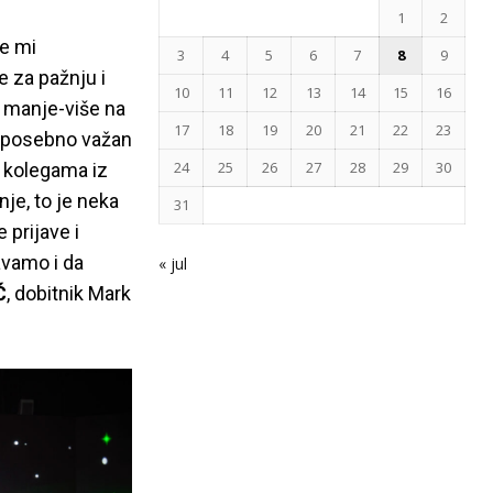
1
2
se mi
3
4
5
6
7
8
9
e za pažnju i
10
11
12
13
14
15
16
 manje-više na
17
18
19
20
21
22
23
je posebno važan
24
25
26
27
28
29
30
u kolegama iz
nje, to je neka
31
 prijave i
avamo i da
« jul
Ć
, dobitnik Mark