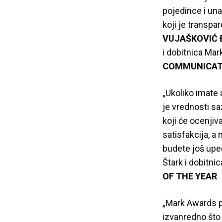
pojedince i una
koji je transpa
VUJAŠKOVIĆ 
i dobitnica Mar
COMMUNICATI
„Ukoliko imate 
je vrednosti sa
koji će ocenjiv
satisfakcija, a
budete još upeča
Štark i dobitni
OF THE YEAR
„Mark Awards pr
izvanredno što 