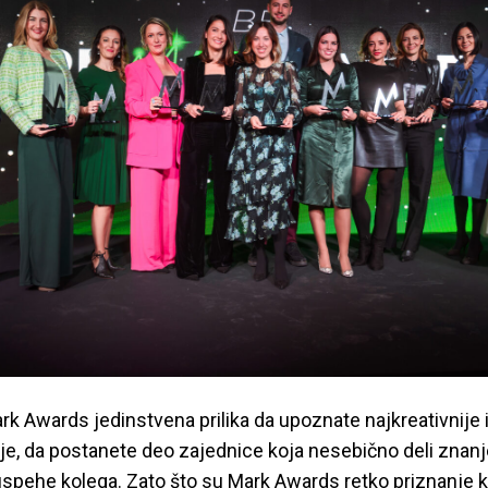
rk Awards jedinstvena prilika da upoznate najkreativnije i 
ije, da postanete deo zajednice koja nesebično deli znanje
 uspehe kolega. Zato što su Mark Awards retko priznanje k