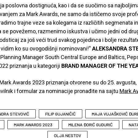
 poslovna dostignuća, kao i da se suočimo sa najboljima
ljivanjem za Mark Awards, ne samo da ističemo svoje pro
radimo trajne veze sa kolegama iz različitih segmenata in
a se povežemo, razmenimo iskustva i učimo jedni od dru
sticaj za još veći trud svakog pojedinca i bolje rezultat
vidim ko su ovogodišnji nominovani!“
ALEKSANDRA ST
Planning Manager South Central Europe and Baltics, Peps
22 priznanja u kategoriji
BRAND MANAGER OF THE YE
Mark Awards 2023 priznanja otvorene su do 25. avgusta, 
avilnik i formular za nominacije pronađite na sajtu
Mark A
NDRA STEVOVIĆ
FILIP GUJANIČIĆ
MAJA VUJAŠKOVIĆ ĐUR
MARK AWARDS 2023
MILENA ĐORIĆ GUDURIĆ
NAT
OLJA NESTOV