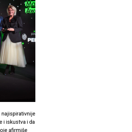
najispirativnije
 i iskustva i da
oje afirmiše