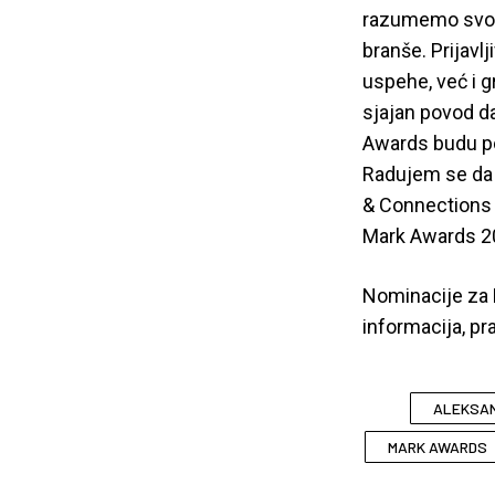
razumemo svoja
branše. Prijav
uspehe, već i g
sjajan povod d
Awards budu pod
Radujem se da 
& Connections 
Mark Awards 20
Nominacije za 
informacija, pr
ALEKSA
MARK AWARDS