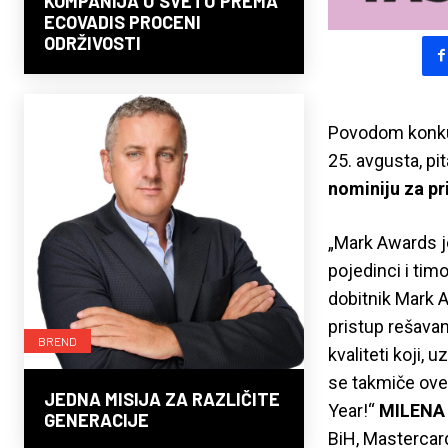
KOMPANIJA U SVETU PREMA
ECOVADIS PROCENI
ODRŽIVOSTI
Povodom konku
25. avgusta, pi
nominiju za pr
„Mark Awards je
pojedinci i timo
dobitnik Mark A
pristup rešavan
BREND
kvaliteti koji,
se takmiče ove 
JEDNA MISIJA ZA RAZLIČITE
Year!“
MILENA
GENERACIJE
BiH, Mastercard