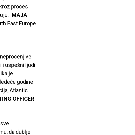
 kroz proces
vuju.“
MAJA
th East Europe
 neprocenjive
 i uspešni ljudi
ika je
 sledeće godine
ija, Atlantic
TING OFFICER
 sve
mu, da dublje