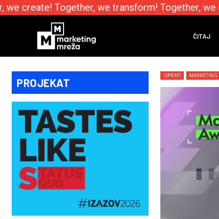
we create! Together, we transform! Together, we e
ČITAJ
ISPRATI
MARKETING
PROJEKAT