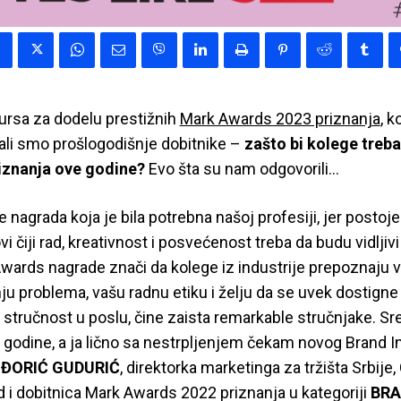
rsa za dodelu prestižnih
Mark Awards 2023 priznanja
, k
tali smo prošlogodišnje dobitnike –
zašto bi kolege treba
iznanja ove godine?
Evo šta su nam odgovorili…
 nagrada koja je bila potrebna našoj profesiji, jer postoje
vi čiji rad, kreativnost i posvećenost treba da budu vidljivi i
wards nagrade znači da kolege iz industrije prepoznaju v
ju problema, vašu radnu etiku i želju da se uvek dostigne 
 uz stručnost u poslu, čine zaista remarkable stručnjake. S
godine, a ja lično sa nestrpljenjem čekam novog Brand I
 ĐORIĆ GUDURIĆ
, direktorka marketinga za tržišta Srbije,
 i dobitnica Mark Awards 2022 priznanja u kategoriji
BR