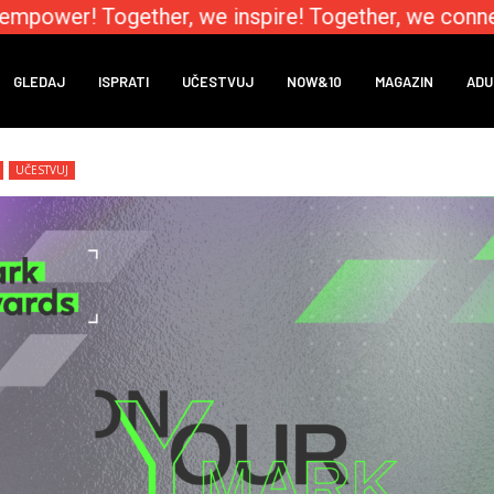
mpower! Together, we inspire! Together, we connect
GLEDAJ
ISPRATI
UČESTVUJ
NOW&10
MAGAZIN
ADU
UČESTVUJ