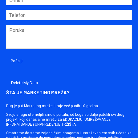
Delete My Data
ŠTA JE MARKETING MREŽA?
Dug je put Marketing mreže i traje već punih 10 godina.
Svoju snagu utemeljili smo u portalu, od koga su dalje potekli svi drugi
projekti koji danas čine mrežu za EDUKACIJU, UMREŽAVANJE,
INFORMISANJE i UNAPREĐENJE TRŽIŠTA.
Smatramo da samo zajedničkim snagama i umrežavanjem svih učesnika