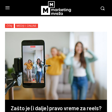
ČITAJ
MEDIJI I ONLINE
Zašto je (i dalje) pravo vreme za reels?