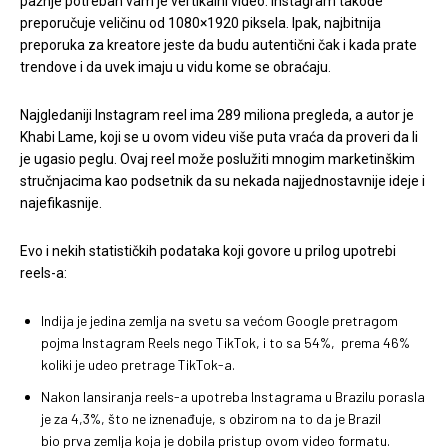
pažnje potreban vam je vertikalni video. Instagram takođe
preporučuje veličinu od 1080×1920 piksela. Ipak, najbitnija
preporuka za kreatore jeste da budu autentični čak i kada prate
trendove i da uvek imaju u vidu kome se obraćaju.
Najgledaniji Instagram reel ima 289 miliona pregleda, a autor je
Khabi Lame, koji se u ovom videu više puta vraća da proveri da li
je ugasio peglu. Ovaj reel može poslužiti mnogim marketinškim
stručnjacima kao podsetnik da su nekada najjednostavnije ideje i
najefikasnije.
Evo i nekih statističkih podataka koji govore u prilog upotrebi
reels-a:
Indija je jedina zemlja na svetu sa većom Google pretragom
pojma Instagram Reels nego TikTok, i to sa 54%, prema 46%
koliki je udeo pretrage TikTok-a.
Nakon lansiranja reels-a upotreba Instagrama u Brazilu porasla
je za 4,3%, što ne iznenađuje, s obzirom na to da je Brazil
bio prva zemlja koja je dobila pristup ovom video formatu.