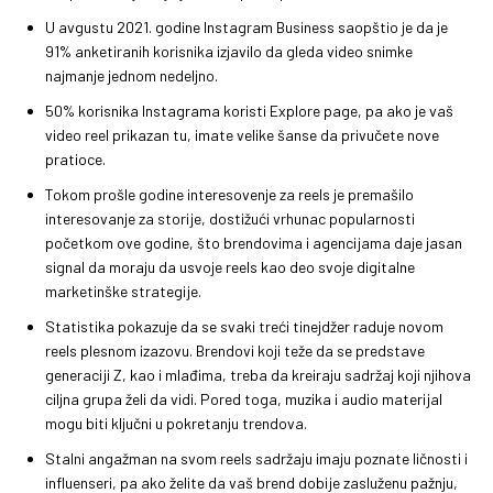
U avgustu 2021. godine Instagram Business saopštio je da je
91% anketiranih korisnika izjavilo da gleda video snimke
najmanje jednom nedeljno.
50% korisnika Instagrama koristi Explore page, pa ako je vaš
video reel prikazan tu, imate velike šanse da privučete nove
pratioce.
Tokom prošle godine interesovenje za reels je premašilo
interesovanje za storije, dostižući vrhunac popularnosti
početkom ove godine, što brendovima i agencijama daje jasan
signal da moraju da usvoje reels kao deo svoje digitalne
marketinške strategije.
Statistika pokazuje da se svaki treći tinejdžer raduje novom
reels plesnom izazovu. Brendovi koji teže da se predstave
generaciji Z, kao i mlađima, treba da kreiraju sadržaj koji njihova
ciljna grupa želi da vidi. Pored toga, muzika i audio materijal
mogu biti ključni u pokretanju trendova.
Stalni angažman na svom reels sadržaju imaju poznate ličnosti i
influenseri, pa ako želite da vaš brend dobije zasluženu pažnju,