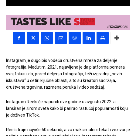
Instagram je dugo bio vodeća društvena mreža za deljenje
fotografija. Međutim, 2021. najavljeno je da platforma pomera
svoj fokus i da, pored deljenja fotografija, teži izgradnji „novih
iskustava“ u četiri ključne oblasti, a to su kreatori sadržaja,
društvena trgovina, razmena poruka i video sadržaj.
Instagram Reels će napuniti dve godine u avgustu 2022. a
lansiran je širom sveta kako bi parirao rastućoj popularnosti koju
je doživeo TikTok.
Reels traje najviše 60 sekundi, a za maksimalni efekat i vezivanje