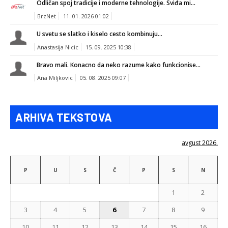
Odličan spoj tradicije i moderne tehnologije. Sviđa mi...
BrzNet
11. 01. 2026 01:02
U svetu se slatko i kiselo cesto kombinuju...
Anastasija Nicic
15. 09. 2025 10:38
Bravo mali. Konacno da neko razume kako funkcionise...
Ana Miljkovic
05. 08. 2025 09:07
ARHIVA TEKSTOVA
avgust 2026.
P
U
S
Č
P
S
N
1
2
3
4
5
6
7
8
9
10
11
12
13
14
15
16