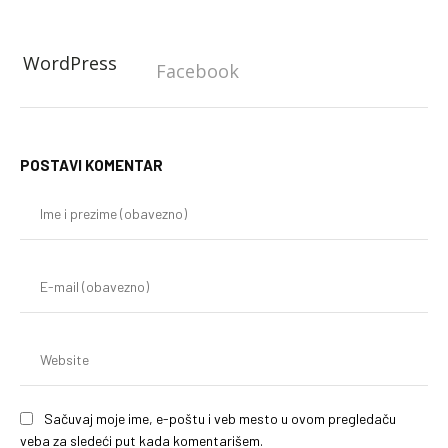
WordPress
Facebook
POSTAVI KOMENTAR
Im
i
pr
(o
E-
mai
(o
We
Sačuvaj moje ime, e-poštu i veb mesto u ovom pregledaču
veba za sledeći put kada komentarišem.