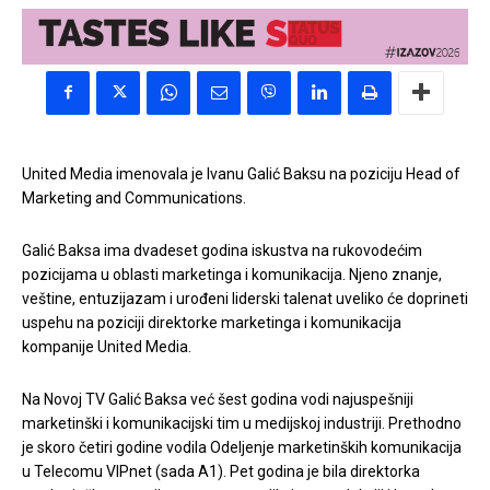
United Media imenovala je Ivanu Galić Baksu na poziciju Head of
Marketing and Communications.
Galić Baksa ima dvadeset godina iskustva na rukovodećim
pozicijama u oblasti marketinga i komunikacija. Njeno znanje,
veštine, entuzijazam i urođeni liderski talenat uveliko će doprineti
uspehu na poziciji direktorke marketinga i komunikacija
kompanije United Media.
Na Novoj TV Galić Baksa već šest godina vodi najuspešniji
marketinški i komunikacijski tim u medijskoj industriji. Prethodno
je skoro četiri godine vodila Odeljenje marketinških komunikacija
u Telecomu VIPnet (sada A1). Pet godina je bila direktorka