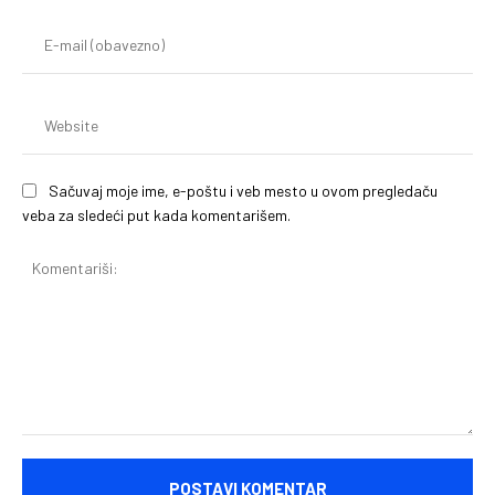
(o
E-
mai
(o
We
Sačuvaj moje ime, e-poštu i veb mesto u ovom pregledaču
veba za sledeći put kada komentarišem.
Komentariši: