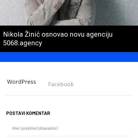
Nikola Žinić osnovao novu agenciju
5068.agency
WordPress
Facebook
POSTAVI KOMENTAR
Im
i
pr