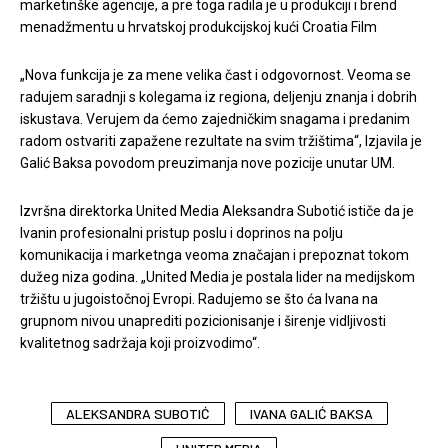
marketinške agencije, a pre toga radila je u produkciji i brend
menadžmentu u hrvatskoj produkcijskoj kući Croatia Film
„Nova funkcija je za mene velika čast i odgovornost. Veoma se
radujem saradnji s kolegama iz regiona, deljenju znanja i dobrih
iskustava. Verujem da ćemo zajedničkim snagama i predanim
radom ostvariti zapažene rezultate na svim tržištima“, Izjavila je
Galić Baksa povodom preuzimanja nove pozicije unutar UM.
Izvršna direktorka United Media Aleksandra Subotić ističe da je
Ivanin profesionalni pristup poslu i doprinos na polju
komunikacija i marketnga veoma značajan i prepoznat tokom
dužeg niza godina. „United Media je postala lider na medijskom
tržištu u jugoistočnoj Evropi. Radujemo se što ća Ivana na
grupnom nivou unaprediti pozicionisanje i širenje vidljivosti
kvalitetnog sadržaja koji proizvodimo“.
ALEKSANDRA SUBOTIĆ
IVANA GALIĆ BAKSA