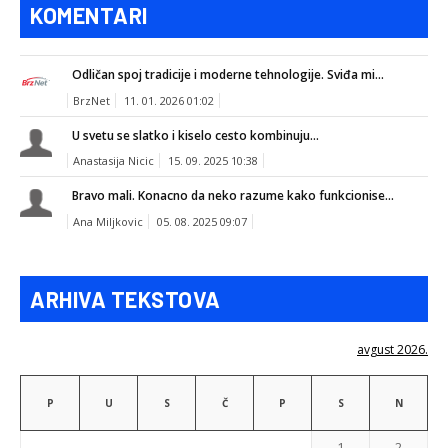
KOMENTARI
Odličan spoj tradicije i moderne tehnologije. Sviđa mi...
BrzNet
11. 01. 2026 01:02
U svetu se slatko i kiselo cesto kombinuju...
Anastasija Nicic
15. 09. 2025 10:38
Bravo mali. Konacno da neko razume kako funkcionise...
Ana Miljkovic
05. 08. 2025 09:07
ARHIVA TEKSTOVA
avgust 2026.
P
U
S
Č
P
S
N
1
2