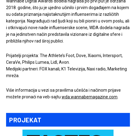
Wannabe Digital Awards dodela nagrada po prvi put je održana
2018. godine, što ju je ujedno učinilo i prvim događajem na kojem
su odata priznanja najistaknutijim influenserima iz različitih
kategorija. Nagrađujući rad ljudi koji su bili pioniri u ovom poslu, ali
i otkrivajući nove nade influenserske scene, WDA dodela nagrada
je na jedinstven način predstavila vizionare iz digitalne sfere i
približila njihov rad široj publici.
Prijatelji projekta: The Athlete’s Foot, Dove, Xiaomi, Intersport,
CeraVe, Philips Lumea, Lidl, Avon.
Medijski partneri: FOX kanali, K1 Televizija, Naxi radio, Marketing
mreža.
Više informacija u vezi sa pravilima učešća i načinom prijave
možete pronaći na veb-sajtu
wda.wannabemagazine.com
.
PROJEKAT