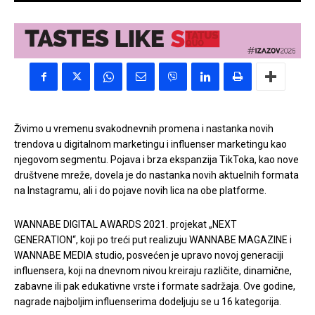
Živimo u vremenu svakodnevnih promena i nastanka novih
trendova u digitalnom marketingu i influenser marketingu kao
njegovom segmentu. Pojava i brza ekspanzija TikToka, kao nove
društvene mreže, dovela je do nastanka novih aktuelnih formata
na Instagramu, ali i do pojave novih lica na obe platforme.
WANNABE DIGITAL AWARDS 2021. projekat „NEXT
GENERATION“, koji po treći put realizuju WANNABE MAGAZINE i
WANNABE MEDIA studio, posvećen je upravo novoj generaciji
influensera, koji na dnevnom nivou kreiraju različite, dinamične,
zabavne ili pak edukativne vrste i formate sadržaja. Ove godine,
nagrade najboljim influenserima dodeljuju se u 16 kategorija.