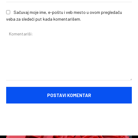
Sačuvaj moje ime, e-poštu i veb mesto u ovom pregledaču
veba za sledeći put kada komentarišem.
Komentariši: