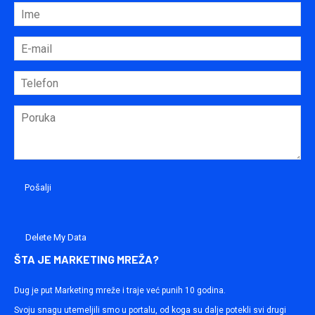
Delete My Data
ŠTA JE MARKETING MREŽA?
Dug je put Marketing mreže i traje već punih 10 godina.
Svoju snagu utemeljili smo u portalu, od koga su dalje potekli svi drugi