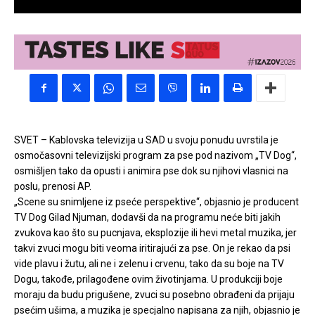
SVET – Kablovska televizija u SAD u svoju ponudu uvrstila je
osmočasovni televizijski program za pse pod nazivom „TV Dog“,
osmišljen tako da opusti i animira pse dok su njihovi vlasnici na
poslu, prenosi AP.
„Scene su snimljene iz pseće perspektive“, objasnio je producent
TV Dog Gilad Njuman, dodavši da na programu neće biti jakih
zvukova kao što su pucnjava, eksplozije ili hevi metal muzika, jer
takvi zvuci mogu biti veoma iritirajući za pse. On je rekao da psi
vide plavu i žutu, ali ne i zelenu i crvenu, tako da su boje na TV
Dogu, takođe, prilagođene ovim životinjama. U produkciji boje
moraju da budu prigušene, zvuci su posebno obrađeni da prijaju
psećim ušima, a muzika je specjalno napisana za njih, objasnio je