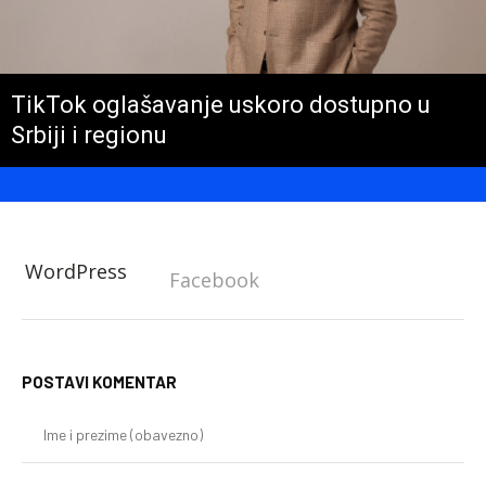
TikTok oglašavanje uskoro dostupno u
Srbiji i regionu
WordPress
Facebook
POSTAVI KOMENTAR
Im
i
pr
(o