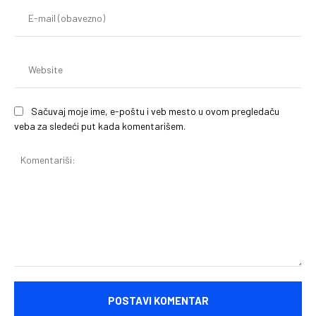
E-
mai
(o
We
Sačuvaj moje ime, e-poštu i veb mesto u ovom pregledaču
veba za sledeći put kada komentarišem.
Komentariši: