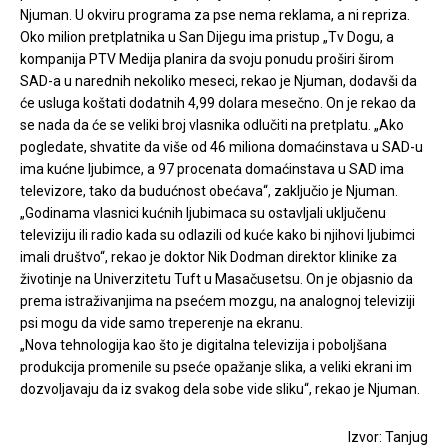
Njuman. U okviru programa za pse nema reklama, a ni repriza.
Oko milion pretplatnika u San Dijegu ima pristup „Tv Dogu, a
kompanija PTV Medija planira da svoju ponudu proširi širom
SAD-a u narednih nekoliko meseci, rekao je Njuman, dodavši da
će usluga koštati dodatnih 4,99 dolara mesečno. On je rekao da
se nada da će se veliki broj vlasnika odlučiti na pretplatu. „Ako
pogledate, shvatite da više od 46 miliona domaćinstava u SAD-u
ima kućne ljubimce, a 97 procenata domaćinstava u SAD ima
televizore, tako da budućnost obećava“, zaključio je Njuman.
„Godinama vlasnici kućnih ljubimaca su ostavljali uključenu
televiziju ili radio kada su odlazili od kuće kako bi njihovi ljubimci
imali društvo“, rekao je doktor Nik Dodman direktor klinike za
životinje na Univerzitetu Tuft u Masačusetsu. On je objasnio da
prema istraživanjima na psećem mozgu, na analognoj televiziji
psi mogu da vide samo treperenje na ekranu.
„Nova tehnologija kao što je digitalna televizija i poboljšana
produkcija promenile su pseće opažanje slika, a veliki ekrani im
dozvoljavaju da iz svakog dela sobe vide sliku“, rekao je Njuman.
Izvor: Tanjug