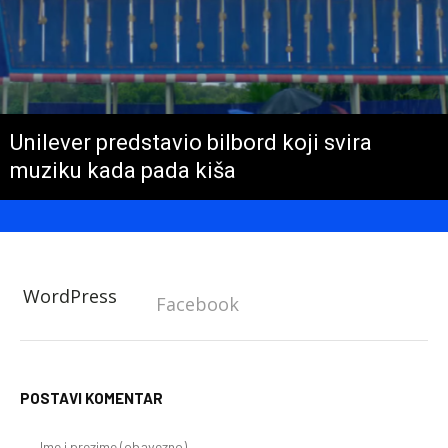
Unilever predstavio bilbord koji svira
muziku kada pada kiša
WordPress
Facebook
POSTAVI KOMENTAR
Im