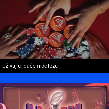
Uživaj u idućem potezu