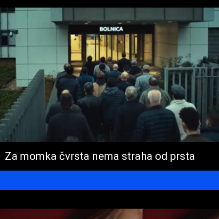
Za momka čvrsta nema straha od prsta