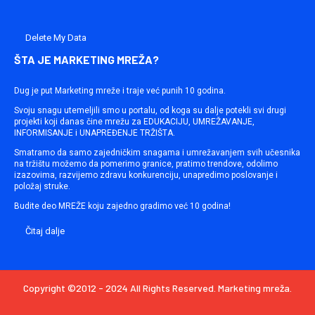
Delete My Data
ŠTA JE MARKETING MREŽA?
Dug je put Marketing mreže i traje već punih 10 godina.
Svoju snagu utemeljili smo u portalu, od koga su dalje potekli svi drugi
projekti koji danas čine mrežu za EDUKACIJU, UMREŽAVANJE,
INFORMISANJE i UNAPREĐENJE TRŽIŠTA.
Smatramo da samo zajedničkim snagama i umrežavanjem svih učesnika
na tržištu možemo da pomerimo granice, pratimo trendove, odolimo
izazovima, razvijemo zdravu konkurenciju, unapredimo poslovanje i
položaj struke.
Budite deo MREŽE koju zajedno gradimo već 10 godina!
Čitaj dalje
Copyright ©2012 - 2024 All Rights Reserved. Marketing mreža.