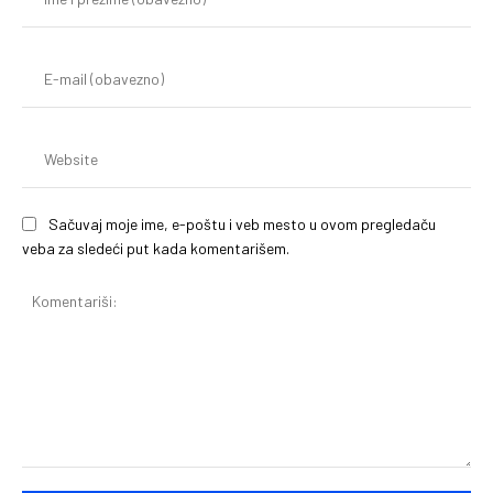
i
pr
(o
E-
mai
(o
We
Sačuvaj moje ime, e-poštu i veb mesto u ovom pregledaču
veba za sledeći put kada komentarišem.
Komentariši: