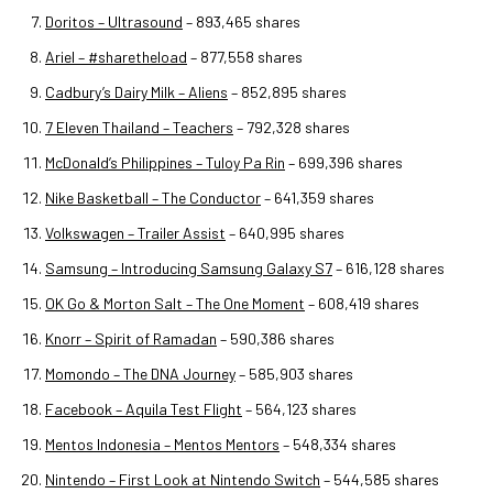
Doritos – Ultrasound
– 893,465 shares
Ariel – #sharetheload
– 877,558 shares
Cadbury’s Dairy Milk – Aliens
– 852,895 shares
7 Eleven Thailand – Teachers
– 792,328 shares
McDonald’s Philippines – Tuloy Pa Rin
– 699,396 shares
Nike Basketball – The Conductor
– 641,359 shares
Volkswagen – Trailer Assist
– 640,995 shares
Samsung – Introducing Samsung Galaxy S7
– 616,128 shares
OK Go & Morton Salt – The One Moment
– 608,419 shares
Knorr – Spirit of Ramadan
– 590,386 shares
Momondo – The DNA Journey
– 585,903 shares
Facebook – Aquila Test Flight
– 564,123 shares
Mentos Indonesia – Mentos Mentors
– 548,334 shares
Nintendo – First Look at Nintendo Switch
– 544,585 shares