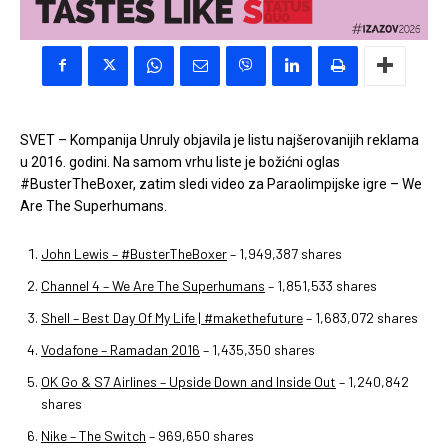
SVET – Kompanija Unruly objavila je listu najšerovanijih reklama
u 2016. godini. Na samom vrhu liste je božićni oglas
#BusterTheBoxer, zatim sledi video za Paraolimpijske igre – We
Are The Superhumans.
John Lewis – #BusterTheBoxer
– 1,949,387 shares
Channel 4 – We Are The Superhumans
– 1,851,533 shares
Shell – Best Day Of My Life | #makethefuture
– 1,683,072 shares
Vodafone – Ramadan 2016
– 1,435,350 shares
OK Go & S7 Airlines – Upside Down and Inside Out
– 1,240,842
shares
Nike – The Switch
– 969,650 shares