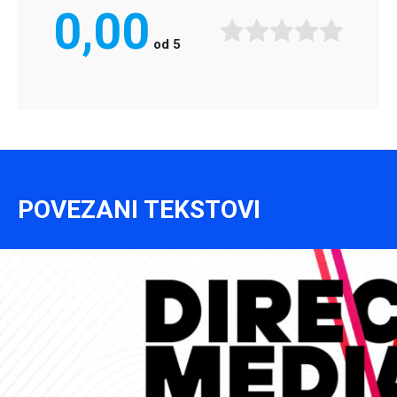
0,00
od
5
POVEZANI TEKSTOVI