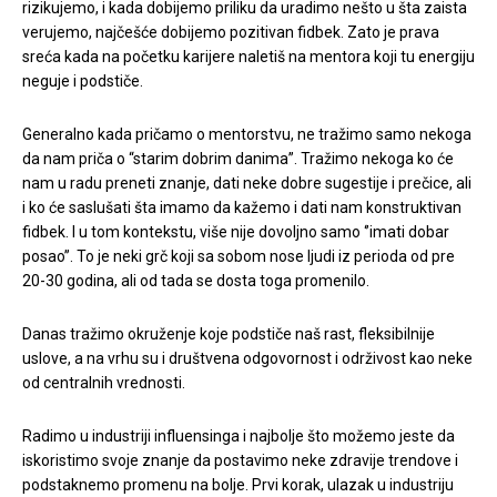
rizikujemo, i kada dobijemo priliku da uradimo nešto u šta zaista
verujemo, najčešće dobijemo pozitivan fidbek. Zato je prava
sreća kada na početku karijere naletiš na mentora koji tu energiju
neguje i podstiče.
Generalno kada pričamo o mentorstvu, ne tražimo samo nekoga
da nam priča o “starim dobrim danima”. Tražimo nekoga ko će
nam u radu preneti znanje, dati neke dobre sugestije i prečice, ali
i ko će saslušati šta imamo da kažemo i dati nam konstruktivan
fidbek. I u tom kontekstu, više nije dovoljno samo ‘’imati dobar
posao’’. To je neki grč koji sa sobom nose ljudi iz perioda od pre
20-30 godina, ali od tada se dosta toga promenilo.
Danas tražimo okruženje koje podstiče naš rast, fleksibilnije
uslove, a na vrhu su i društvena odgovornost i održivost kao neke
od centralnih vrednosti.
Radimo u industriji influensinga i najbolje što možemo jeste da
iskoristimo svoje znanje da postavimo neke zdravije trendove i
podstaknemo promenu na bolje. Prvi korak, ulazak u industriju