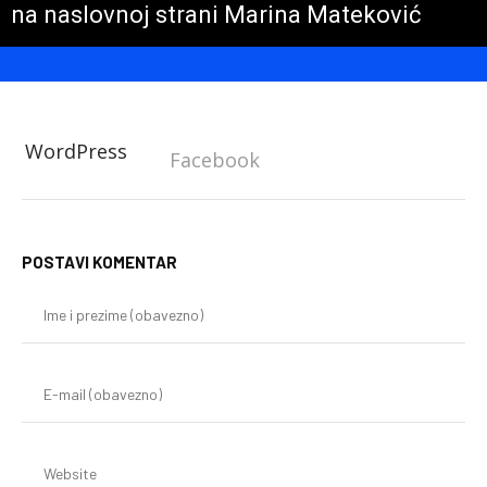
na naslovnoj strani Marina Mateković
WordPress
Facebook
POSTAVI KOMENTAR
Im
i
pr
(o
E-
mai
(o
We