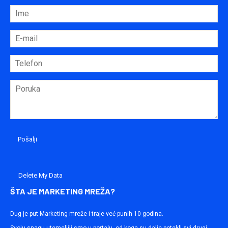
Delete My Data
ŠTA JE MARKETING MREŽA?
Dug je put Marketing mreže i traje već punih 10 godina.
Svoju snagu utemeljili smo u portalu, od koga su dalje potekli svi drugi