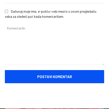
Sačuvaj moje ime, e-poštu i veb mesto u ovom pregledaču
veba za sledeći put kada komentarišem.
Komentariši: