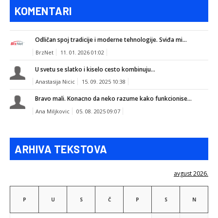
KOMENTARI
Odličan spoj tradicije i moderne tehnologije. Sviđa mi...
BrzNet
11. 01. 2026 01:02
U svetu se slatko i kiselo cesto kombinuju...
Anastasija Nicic
15. 09. 2025 10:38
Bravo mali. Konacno da neko razume kako funkcionise...
Ana Miljkovic
05. 08. 2025 09:07
ARHIVA TEKSTOVA
avgust 2026.
P
U
S
Č
P
S
N