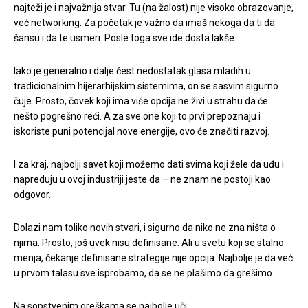
najteži je i najvažnija stvar. Tu (na žalost) nije visoko obrazovanje,
već networking. Za početak je važno da imaš nekoga da ti da
šansu i da te usmeri. Posle toga sve ide dosta lakše.
Iako je generalno i dalje čest nedostatak glasa mladih u
tradicionalnim hijerarhijskim sistemima, on se sasvim sigurno
čuje. Prosto, čovek koji ima više opcija ne živi u strahu da će
nešto pogrešno reći. A za sve one koji to prvi prepoznaju i
iskoriste puni potencijal nove energije, ovo će značiti razvoj.
I za kraj, najbolji savet koji možemo dati svima koji žele da uđu i
napreduju u ovoj industriji jeste da – ne znam ne postoji kao
odgovor.
Dolazi nam toliko novih stvari, i sigurno da niko ne zna ništa o
njima. Prosto, još uvek nisu definisane. Ali u svetu koji se stalno
menja, čekanje definisane strategije nije opcija. Najbolje je da već
u prvom talasu sve isprobamo, da se ne plašimo da grešimo.
Na sopstvenim greškama se najbolje uči.