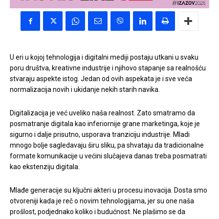
U eri u kojoj tehnologija i digitalni mediji postaju utkani u svaku
poru društva, kreativne industrije i njihovo stapanje sa realnošću
stvaraju aspekte istog. Jedan od ovih aspekata je i sve veća
normalizacija novih i ukidanje nekih starih navika.
Digitalizacija je već uveliko naša realnost. Zato smatramo da
posmatranje digitala kao inferiornije grane marketinga, koje je
sigurno i dalje prisutno, usporava tranziciju industrije. Mladi
mnogo bolje sagledavaju širu sliku, pa shvataju da tradicionalne
formate komunikacije u većini slučajeva danas treba posmatrati
kao ekstenziju digitala.
Mlađe generacije su ključni akteri u procesu inovacija. Dosta smo
otvoreniji kada je reč o novim tehnologijama, jer su one naša
prošlost, podjednako koliko i budućnost. Ne plašimo se da