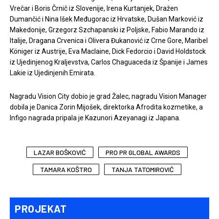
Vrečar i Boris Črnič iz Slovenije, Irena Kurtanjek, Dražen
Dumančić i Nina Išek Međugorac iz Hrvatske, Dušan Marković iz
Makedonije, Grzegorz Szchapanski iz Poljske, Fabio Marando iz
Italije, Dragana Crvenica i Olivera Đukanović iz Crne Gore, Maribel
Königer iz Austrije, Eva Maclaine, Dick Fedorcio i David Holdstock
iz Ujedinjenog Kraljevstva, Carlos Chaguaceda iz Španije i James
Lakie iz Ujedinjenih Emirata.
Nagradu Vision City dobio je grad Žalec, nagradu Vision Manager
dobila je Danica Zorin Mijošek, direktorka Afrodita kozmetike, a
Infigo nagrada pripala je Kazunori Azeyanagi iz Japana.
LAZAR BOŠKOVIĆ
PRO PR GLOBAL AWARDS
TAMARA KOŠTRO
TANJA TATOMIROVIĆ
PROJEKAT