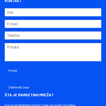
KONTAKT
Delete My Data
ŠTA JE MARKETING MREŽA?
Dug je put Marketing mreže i traje već punih 10 godina.