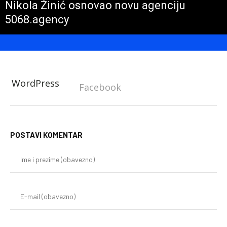
Nikola Žinić osnovao novu agenciju
5068.agency
WordPress
Facebook
POSTAVI KOMENTAR
Im
i
pr
(o
E-
mai
(o
We