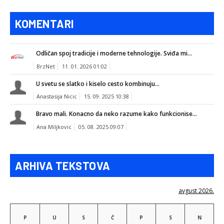
KOMENTARI
Odličan spoj tradicije i moderne tehnologije. Sviđa mi...
BrzNet
11. 01. 2026 01:02
U svetu se slatko i kiselo cesto kombinuju...
Anastasija Nicic
15. 09. 2025 10:38
Bravo mali. Konacno da neko razume kako funkcionise...
Ana Miljkovic
05. 08. 2025 09:07
ARHIVA TEKSTOVA
avgust 2026.
P
U
S
Č
P
S
N