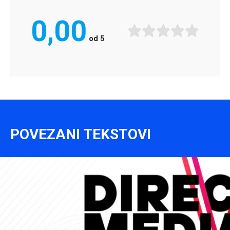
0,00
od
5
POVEZANI TEKSTOVI