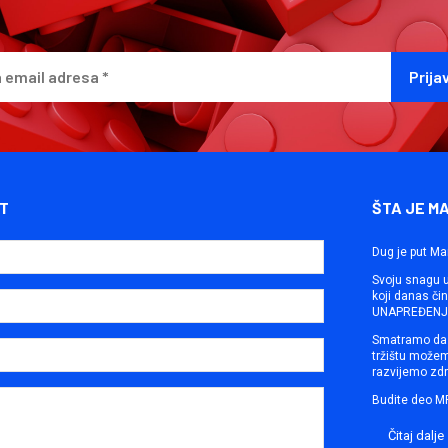
T
ŠTA JE M
Dug je put Ma
Svoju snagu ut
koji danas č
UNAPREĐENJE
Smatramo da 
tržištu može
razvijemo zdr
Budite deo M
Čitaj dalje