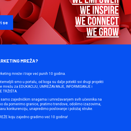
ARKETING MREŽA?
rketing mreže i traje već punih 10 godina.
emeljili smo u portalu, od koga su dalje potekli svi drugi projekti
ine mrežu za EDUKACIJU, UMREŽAVANJE, INFORMISANJE i
 TRŽIŠTA.
samo zajedničkim snagama i umrežavanjem svih učesnika na
mo da pomerimo granice, pratimo trendove, odolimo izazovima,
avu konkurenciju, unapredimo poslovanje i položaj struke.
REŽE koju zajedno gradimo već 10 godina!