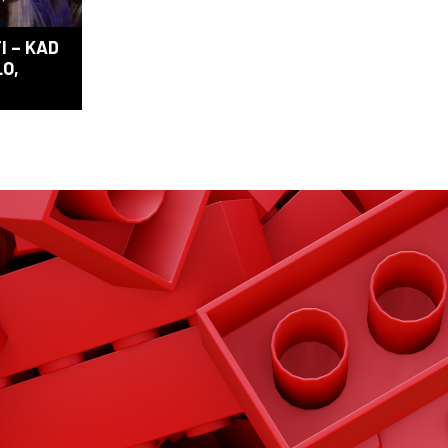
I – KAD
LO,