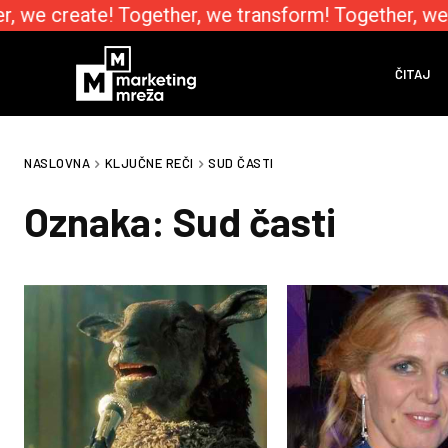
, we create! Together, we transform! Together, we
ČITAJ
NASLOVNA
KLJUČNE REČI
SUD ČASTI
Oznaka:
Sud časti