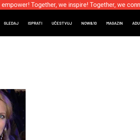
 empower! Together, we inspire! Together, we conn
GLEDAJ
ISPRATI
UČESTVUJ
NOW&10
MAGAZIN
ADU