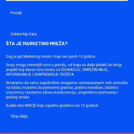
Delete My Data
ŠTA JE MARKETING MREŽA?
Dug je put Marketing mreže i traje već punih 10 godina.
Svoju snagu utemeljili smo u portalu, od koga su dalje potekli svi drugi
projekti koji danas čine mrežu za EDUKACIJU, UMREŽAVANJE,
INFORMISANJE i UNAPREĐENJE TRŽIŠTA.
Smatramo da samo zajedničkim snagama i umrežavanjem svih učesnika
na tržištu možemo da pomerimo granice, pratimo trendove, odolimo
izazovima, razvijemo zdravu konkurenciju, unapredimo poslovanje i
položaj struke.
Budite deo MREŽE koju zajedno gradimo već 10 godina!
Čitaj dalje