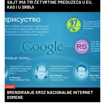
SAJT IMA TRI ČETVRTINE PREDUZEĆA U EU,
KAO I U SRBIJI
BREND
BRENDIRANJE KROZ NACIONALNE INTERNET
DOMENE