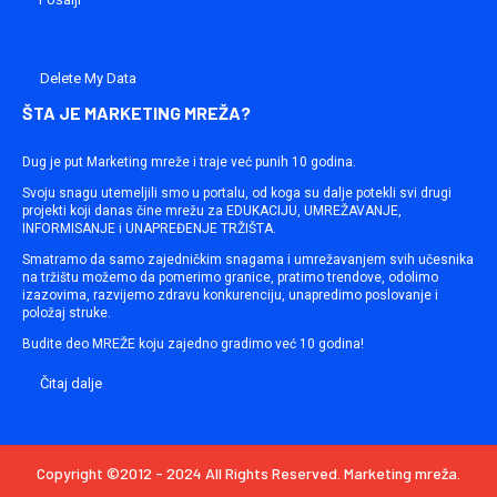
Delete My Data
ŠTA JE MARKETING MREŽA?
Dug je put Marketing mreže i traje već punih 10 godina.
Svoju snagu utemeljili smo u portalu, od koga su dalje potekli svi drugi
projekti koji danas čine mrežu za EDUKACIJU, UMREŽAVANJE,
INFORMISANJE i UNAPREĐENJE TRŽIŠTA.
Smatramo da samo zajedničkim snagama i umrežavanjem svih učesnika
na tržištu možemo da pomerimo granice, pratimo trendove, odolimo
izazovima, razvijemo zdravu konkurenciju, unapredimo poslovanje i
položaj struke.
Budite deo MREŽE koju zajedno gradimo već 10 godina!
Čitaj dalje
Copyright ©2012 - 2024 All Rights Reserved. Marketing mreža.