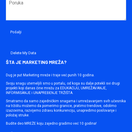
Delete My Data
ŠTA JE MARKETING MREŽA?
Dug je put Marketing mreže i traje već punih 10 godina.
Svoju snagu utemeljili smo u portalu, od koga su dalje potekli svi drugi
projekti koji danas čine mrežu za EDUKACIJU, UMREŽAVANJE,
INFORMISANJE i UNAPREĐENJE TRŽIŠTA.
Smatramo da samo zajedničkim snagama i umrežavanjem svih učesnika
na tržištu možemo da pomerimo granice, pratimo trendove, odolimo
izazovima, razvijemo zdravu konkurenciju, unapredimo poslovanje i
položaj struke.
Budite deo MREŽE koju zajedno gradimo već 10 godina!