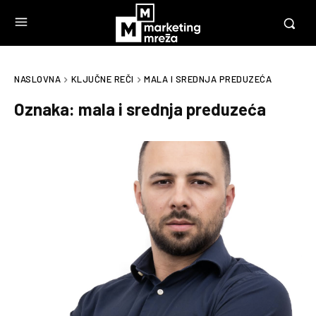
NASLOVNA
KLJUČNE REČI
MALA I SREDNJA PREDUZEĆA
Oznaka:
mala i srednja preduzeća