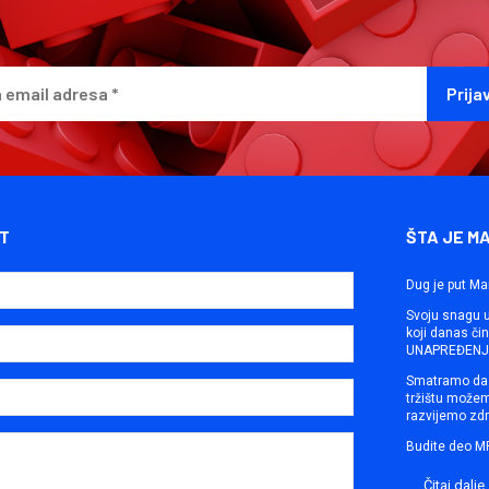
T
ŠTA JE M
Dug je put Ma
Svoju snagu ut
koji danas č
UNAPREĐENJE
Smatramo da 
tržištu može
razvijemo zdr
Budite deo M
Čitaj dalje