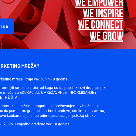
ARKETING MREŽA?
rketing mreže i traje već punih 10 godina.
emeljili smo u portalu, od koga su dalje potekli svi drugi projekti
ine mrežu za EDUKACIJU, UMREŽAVANJE, INFORMISANJE i
 TRŽIŠTA.
samo zajedničkim snagama i umrežavanjem svih učesnika na
mo da pomerimo granice, pratimo trendove, odolimo izazovima,
avu konkurenciju, unapredimo poslovanje i položaj struke.
REŽE koju zajedno gradimo već 10 godina!