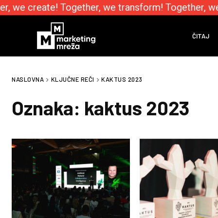
, we create! Together, we transform! Together, we
ČITAJ
NASLOVNA
KLJUČNE REČI
KAKTUS 2023
Oznaka:
kaktus 2023