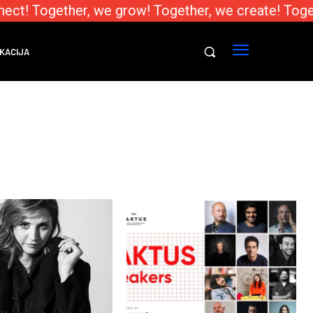
ct! Together, we grow! Together, we create! Toget
KACIJA