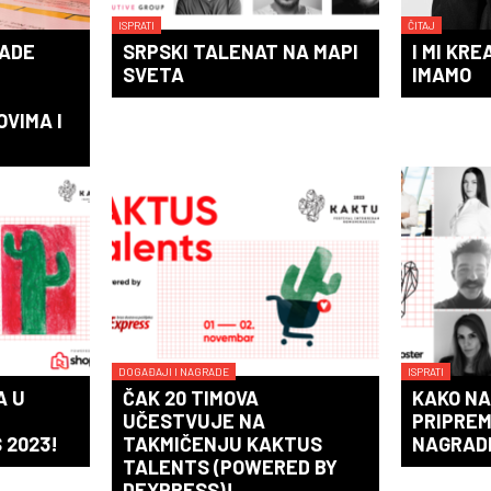
ISPRATI
ČITAJ
ADE
SRPSKI TALENAT NA MAPI
I MI KRE
SVETA
IMAMO
OVIMA I
DOGAĐAJI I NAGRADE
ISPRATI
A U
ČAK 20 TIMOVA
KAKO N
UČESTVUJE NA
PRIPREM
 2023!
TAKMIČENJU KAKTUS
NAGRAD
TALENTS (POWERED BY
DEXPRESS)!