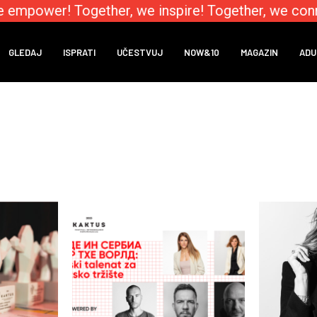
 empower! Together, we inspire! Together, we conne
GLEDAJ
ISPRATI
UČESTVUJ
NOW&10
MAGAZIN
ADU