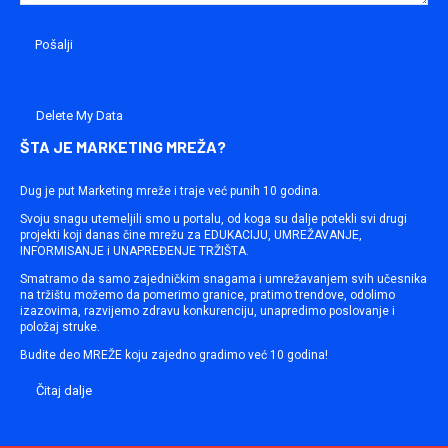
Delete My Data
ŠTA JE MARKETING MREŽA?
Dug je put Marketing mreže i traje već punih 10 godina.
Svoju snagu utemeljili smo u portalu, od koga su dalje potekli svi drugi
projekti koji danas čine mrežu za EDUKACIJU, UMREŽAVANJE,
INFORMISANJE i UNAPREĐENJE TRŽIŠTA.
Smatramo da samo zajedničkim snagama i umrežavanjem svih učesnika
na tržištu možemo da pomerimo granice, pratimo trendove, odolimo
izazovima, razvijemo zdravu konkurenciju, unapredimo poslovanje i
položaj struke.
Budite deo MREŽE koju zajedno gradimo već 10 godina!
Čitaj dalje