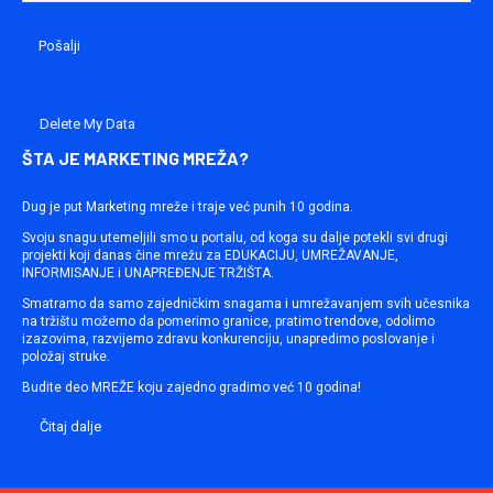
Delete My Data
ŠTA JE MARKETING MREŽA?
Dug je put Marketing mreže i traje već punih 10 godina.
Svoju snagu utemeljili smo u portalu, od koga su dalje potekli svi drugi
projekti koji danas čine mrežu za EDUKACIJU, UMREŽAVANJE,
INFORMISANJE i UNAPREĐENJE TRŽIŠTA.
Smatramo da samo zajedničkim snagama i umrežavanjem svih učesnika
na tržištu možemo da pomerimo granice, pratimo trendove, odolimo
izazovima, razvijemo zdravu konkurenciju, unapredimo poslovanje i
položaj struke.
Budite deo MREŽE koju zajedno gradimo već 10 godina!
Čitaj dalje