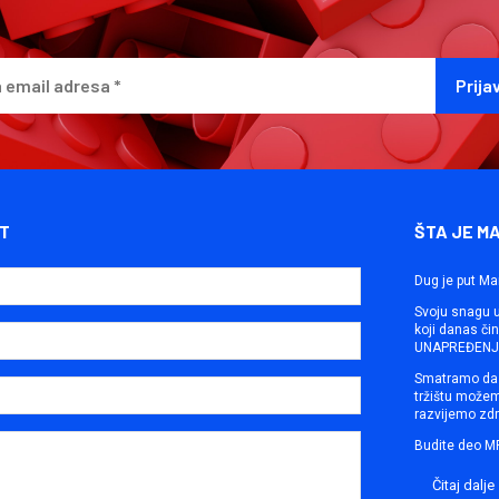
T
ŠTA JE M
Dug je put Ma
Svoju snagu ut
koji danas č
UNAPREĐENJE
Smatramo da 
tržištu može
razvijemo zdr
Budite deo M
Čitaj dalje