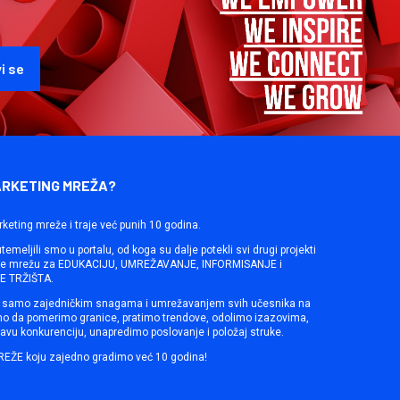
ARKETING MREŽA?
rketing mreže i traje već punih 10 godina.
emeljili smo u portalu, od koga su dalje potekli svi drugi projekti
ine mrežu za EDUKACIJU, UMREŽAVANJE, INFORMISANJE i
 TRŽIŠTA.
samo zajedničkim snagama i umrežavanjem svih učesnika na
mo da pomerimo granice, pratimo trendove, odolimo izazovima,
avu konkurenciju, unapredimo poslovanje i položaj struke.
REŽE koju zajedno gradimo već 10 godina!