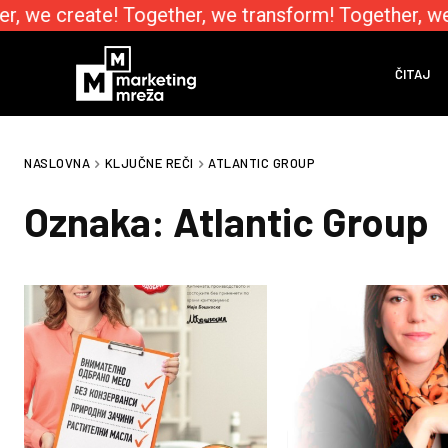
r, we create! Together, we transform! Together, we
ČITAJ
NASLOVNA
KLJUČNE REČI
ATLANTIC GROUP
Oznaka:
Atlantic Group