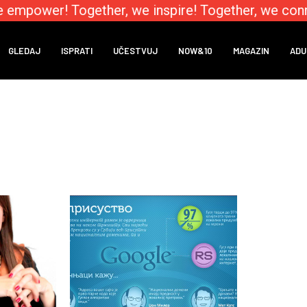
 empower! Together, we inspire! Together, we conn
GLEDAJ
ISPRATI
UČESTVUJ
NOW&10
MAGAZIN
ADU