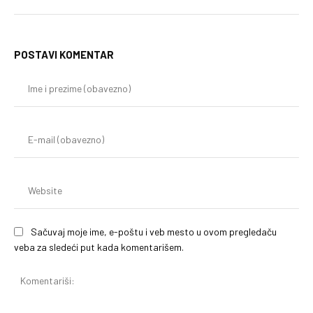
POSTAVI KOMENTAR
Im
i
pr
(o
E-
mai
(o
We
Sačuvaj moje ime, e-poštu i veb mesto u ovom pregledaču
veba za sledeći put kada komentarišem.