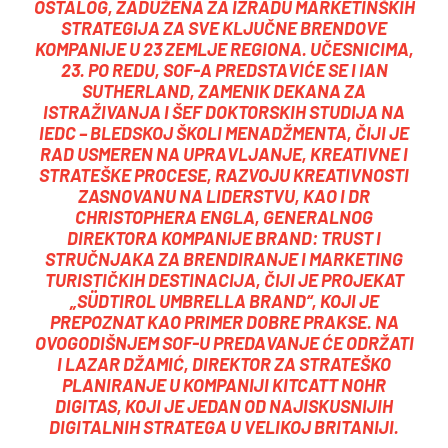
OSTALOG, ZADUŽENA ZA IZRADU MARKETINŠKIH
STRATEGIJA ZA SVE KLJUČNE BRENDOVE
KOMPANIJE U 23 ZEMLJE REGIONA. UČESNICIMA,
23. PO REDU, SOF-A PREDSTAVIĆE SE I IAN
SUTHERLAND, ZAMENIK DEKANA ZA
ISTRAŽIVANJA I ŠEF DOKTORSKIH STUDIJA NA
IEDC – BLEDSKOJ ŠKOLI MENADŽMENTA, ČIJI JE
RAD USMEREN NA UPRAVLJANJE, KREATIVNE I
STRATEŠKE PROCESE, RAZVOJU KREATIVNOSTI
ZASNOVANU NA LIDERSTVU, KAO I DR
CHRISTOPHERA ENGLA, GENERALNOG
DIREKTORA KOMPANIJE BRAND: TRUST I
STRUČNJAKA ZA BRENDIRANJE I MARKETING
TURISTIČKIH DESTINACIJA, ČIJI JE PROJEKAT
„SÜDTIROL UMBRELLA BRAND“, KOJI JE
PREPOZNAT KAO PRIMER DOBRE PRAKSE. NA
OVOGODIŠNJEM SOF-U PREDAVANJE ĆE ODRŽATI
I LAZAR DŽAMIĆ, DIREKTOR ZA STRATEŠKO
PLANIRANJE U KOMPANIJI KITCATT NOHR
DIGITAS, KOJI JE JEDAN OD NAJISKUSNIJIH
DIGITALNIH STRATEGA U VELIKOJ BRITANIJI.