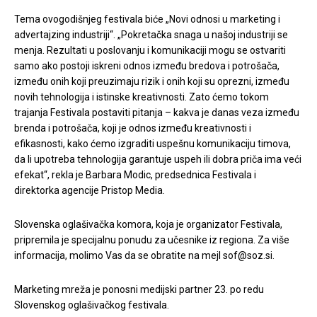
Tema ovogodišnjeg festivala biće „Novi odnosi u marketing i
advertajzing industriji“. „Pokretačka snaga u našoj industriji se
menja. Rezultati u poslovanju i komunikaciji mogu se ostvariti
samo ako postoji iskreni odnos između bredova i potrošača,
između onih koji preuzimaju rizik i onih koji su oprezni, između
novih tehnologija i istinske kreativnosti. Zato ćemo tokom
trajanja Festivala postaviti pitanja – kakva je danas veza između
brenda i potrošača, koji je odnos između kreativnosti i
efikasnosti, kako ćemo izgraditi uspešnu komunikaciju timova,
da li upotreba tehnologija garantuje uspeh ili dobra priča ima veći
efekat“, rekla je Barbara Modic, predsednica Festivala i
direktorka agencije Pristop Media.
Slovenska oglašivačka komora, koja je organizator Festivala,
pripremila je specijalnu ponudu za učesnike iz regiona. Za više
informacija, molimo Vas da se obratite na mejl sof@soz.si.
Marketing mreža je ponosni medijski partner 23. po redu
Slovenskog oglašivačkog festivala.