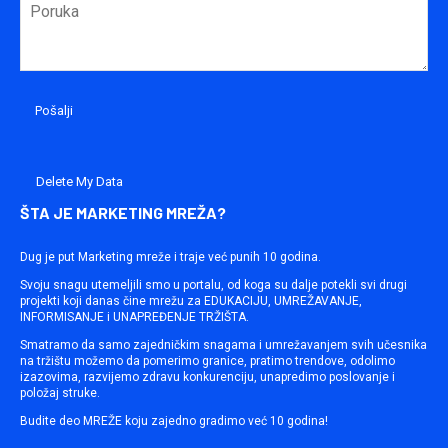
Delete My Data
ŠTA JE MARKETING MREŽA?
Dug je put Marketing mreže i traje već punih 10 godina.
Svoju snagu utemeljili smo u portalu, od koga su dalje potekli svi drugi
projekti koji danas čine mrežu za EDUKACIJU, UMREŽAVANJE,
INFORMISANJE i UNAPREĐENJE TRŽIŠTA.
Smatramo da samo zajedničkim snagama i umrežavanjem svih učesnika
na tržištu možemo da pomerimo granice, pratimo trendove, odolimo
izazovima, razvijemo zdravu konkurenciju, unapredimo poslovanje i
položaj struke.
Budite deo MREŽE koju zajedno gradimo već 10 godina!