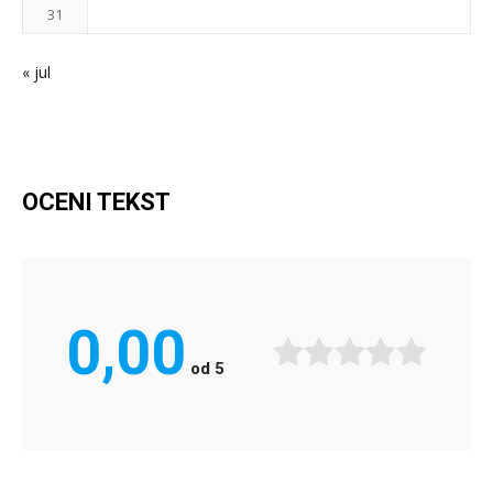
31
« jul
OCENI TEKST
0,00
od
5