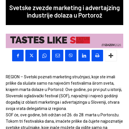
Svetske zvezde marketing i advertajzing
industrije dolaza u Portorož
REGION – Svetski poznati marketing stručnjaci, koje ste imali
prilike da slušate samo na najvećim festivalima širom sveta,
krajem marta dolaze u Portorož. Ove godine, po prvi put u istoriji,
Slovenski oglašivački festival (SOF), najvažniji i najveći godišnji
događaj iz oblasti marketinga i advertajzinga u Sloveniji, otvara
svoja vrata delegatima iz regiona.
SOF će, ove godine, biti održan od 26. do 28. marta u Portorožu.
Tokom tri festivalska dana, imaćete prilike da čujete najpoznatije
svetske stručnjake, koje inače možete da vidite samo na