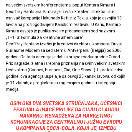
najvećim svetskim konferencijama, poput Kentara Kimura i
Geoffrey Hantsona. Kimura je izvršni kreativni direktor i su-
osnivač kompanije Hakuhodo Kettle iz Tokija, koja je osvojila 13
lavola na prošlogodišnjem Kanskom festivalu. U Kanu, Kentaro
Kimura osvojio je publiku svojim predavanjem pod nazivom
„1+1=3: Formula za kreativne alhemičare“.
Geoffrey Hantson izvršni je kreativni direktor u kompaniji Duval
Guillaume Modem sa sedištem u Antverpenu (Belgija) od 2006.
godine. Od tada agencija je dobila brojne međunarodne Grand
Prix nagrade, zlatna i srebrna priznanja na svim velikim svetskim
festivalima (Cannes, Eurobest, Clio, One Show…). U protekle dve
godine, ova agencija uspela je da osvoji 25 kanski lavova, od kojih
je 11 zlatnih, a proglašeni su i agencijom godine u kategoriji
medija.
OSIM OVA DVA SVETSKA STRUČNJAKA, UČESNICI
FESTIVALA IMAĆE PRILIKE DA ČUJU I CLAUDIU
NAVARRU, MENADŽERA ZA MARKETING I
KOMUNIKACIJE ZA CENTRALNU I JUŽNU EVROPU
U KOMPANIJI COCA-COLA, KOJA JE, IZMEĐU