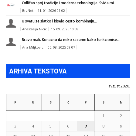
Odličan spoj tradicije i moderne tehnologije. Sviđa mi...
BrzNet
11. 01. 2026 01:02
U svetu se slatko i kiselo cesto kombinuju...
Anastasija Nicic
15. 09. 2025 10:38
Bravo mali. Konacno da neko razume kako funkcionise...
Ana Miljkovic
05. 08. 2025 09:07
ARHIVA TEKSTOVA
avgust 2026.
P
U
S
Č
P
S
N
1
2
3
4
5
6
7
8
9