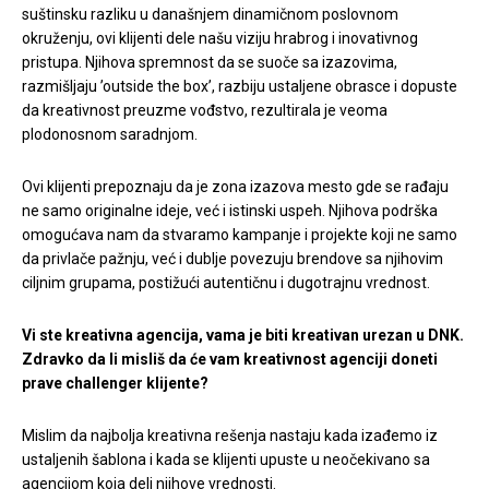
suštinsku razliku u današnjem dinamičnom poslovnom
okruženju, ovi klijenti dele našu viziju hrabrog i inovativnog
pristupa. Njihova spremnost da se suoče sa izazovima,
razmišljaju ’outside the box’, razbiju ustaljene obrasce i dopuste
da kreativnost preuzme vođstvo, rezultirala je veoma
plodonosnom saradnjom.
Ovi klijenti prepoznaju da je zona izazova mesto gde se rađaju
ne samo originalne ideje, već i istinski uspeh. Njihova podrška
omogućava nam da stvaramo kampanje i projekte koji ne samo
da privlače pažnju, već i dublje povezuju brendove sa njihovim
ciljnim grupama, postižući autentičnu i dugotrajnu vrednost.
Vi ste kreativna agencija, vama je biti kreativan urezan u DNK.
Zdravko da li misliš da će vam kreativnost agenciji doneti
prave challenger klijente?
Mislim da najbolja kreativna rešenja nastaju kada izađemo iz
ustaljenih šablona i kada se klijenti upuste u neočekivano sa
agencijom koja deli njihove vrednosti.