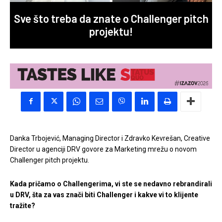
Sve što treba da znate o Challenger pitch
projektu!
Danka Trbojević, Managing Director i Zdravko Kevrešan, Creative
Director u agenciji DRV govore za Marketing mrežu o novom
Challenger pitch projektu.
Kada pričamo o Challengerima, vi ste se nedavno rebrandirali
u DRV, šta za vas znači biti Challenger i kakve vi to klijente
tražite?