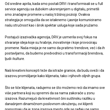
Od sredine aprila, kada smo postali DRV i transformisali se u full
service agenciju sa dubokim ukorenjenjem u digitalu, primetili
smo značajne promene u našoj tržišnoj poziciji. Ovakva
strategija je omogućila da se istaknemo i jasnije komuniciramo
našu stručnost kao i širok spektar usluga koje sada pružamo.
Postajući izazivačka agencija, DRV je usmerila svoj fokus na
stvaranje ideja koje su hrabrije, inovativnije i koje provociraju
promene. Naša misija je ne samo da pratimo trendove, već i da ih
postavljamo, da budemo predvodnici u transformaciji brendova,
ljudi i kulture.
Naši kreativni koncepti teže da istraže granice, da budu sveži i da
izazovu promišljanje kako klijenata, tako i njihovih ciljnih grupa.
Što se tiče klijenata, radujemo se što možemo reći da imamo sve
više partnera koji su spremni da sa nama zakorače u zonu
izazova. Razumejući da kreativnost čini suštinsku razliku u
današnjem dinamičnom poslovnom okruženju, ovi klijenti
prepoznaju da je zona izazova mesto gde se rađaju ne samo