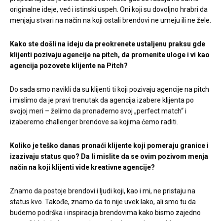
originalne ideje, već i istinski uspeh. Oni koji su dovoljno hrabri da
menjaju stvari na način na koji ostali brendovi ne umeju ili ne žele.
Kako ste došli na ideju da preokrenete ustaljenu praksu gde
klijenti pozivaju agencije na pitch, da promenite uloge i vi kao
agencija pozovete klijente na Pitch?
Do sada smo navikli da su klijenti ti koji pozivaju agencije na pitch
i mislimo da je pravi trenutak da agencija izabere klijenta po
svojoj meri – želimo da pronađemo svoj „perfect match“ i
izaberemo challenger brendove sa kojima ćemo raditi.
Koliko je teško danas pronaći klijente koji pomeraju granice i
izazivaju status quo? Da li mislite da se ovim pozivom menja
način na koji klijenti vide kreativne agencije?
Znamo da postoje brendovi i ljudi koji, kao i mi, ne pristaju na
status kvo. Takođe, znamo da to nije uvek lako, ali smo tu da
budemo podrška i inspiracija brendovima kako bismo zajedno