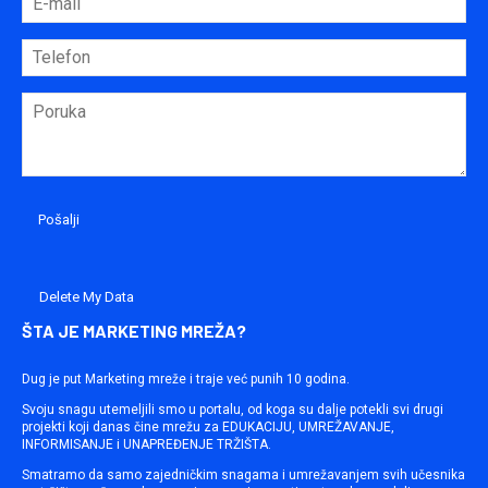
Delete My Data
ŠTA JE MARKETING MREŽA?
Dug je put Marketing mreže i traje već punih 10 godina.
Svoju snagu utemeljili smo u portalu, od koga su dalje potekli svi drugi
projekti koji danas čine mrežu za EDUKACIJU, UMREŽAVANJE,
INFORMISANJE i UNAPREĐENJE TRŽIŠTA.
Smatramo da samo zajedničkim snagama i umrežavanjem svih učesnika