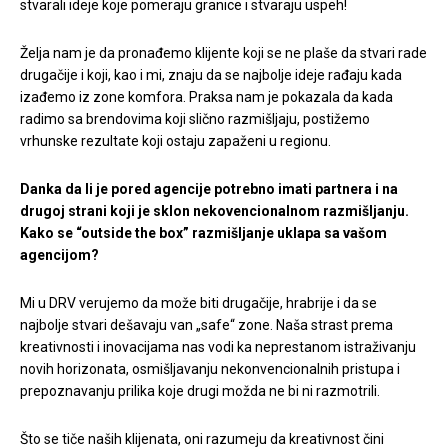
stvarali ideje koje pomeraju granice i stvaraju uspeh!
Želja nam je da pronađemo klijente koji se ne plaše da stvari rade
drugačije i koji, kao i mi, znaju da se najbolje ideje rađaju kada
izađemo iz zone komfora. Praksa nam je pokazala da kada
radimo sa brendovima koji slično razmišljaju, postižemo
vrhunske rezultate koji ostaju zapaženi u regionu.
Danka da li je pored agencije potrebno imati partnera i na
drugoj strani koji je sklon nekovencionalnom razmišljanju.
Kako se “outside the box” razmišljanje uklapa sa vašom
agencijom?
Mi u DRV verujemo da može biti drugačije, hrabrije i da se
najbolje stvari dešavaju van „safe“ zone. Naša strast prema
kreativnosti i inovacijama nas vodi ka neprestanom istraživanju
novih horizonata, osmišljavanju nekonvencionalnih pristupa i
prepoznavanju prilika koje drugi možda ne bi ni razmotrili.
Što se tiče naših klijenata, oni razumeju da kreativnost čini