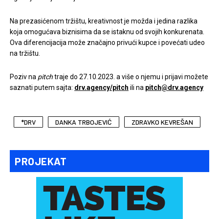
Na prezasićenom tržištu, kreativnost je možda i jedina razlika
koja omogućava biznisima da se istaknu od svojih konkurenata.
Ova diferencijacija može značajno privući kupce i povećati udeo
na tržištu.
Poziv na
pitch
traje do 27.10.2023. a više o njemu i prijavi možete
saznati putem sajta:
drv.agency/pitch
ili na
pitch@drv.agency
*DRV
DANKA TRBOJEVIĆ
ZDRAVKO KEVREŠAN
PROJEKAT