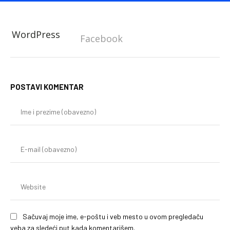
WordPress
Facebook
POSTAVI KOMENTAR
Im
i
pr
(o
E-
mai
(o
We
Sačuvaj moje ime, e-poštu i veb mesto u ovom pregledaču
veba za sledeći put kada komentarišem.