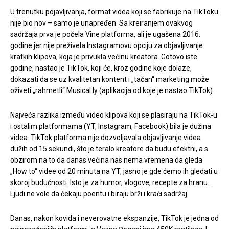
U trenutku pojavljivanja, format videa koji se fabrikuje na TikToku
nije bio nov – samo je unapređen. Sa kreiranjem ovakvog
sadržaja prva je počela Vine platforma, ali je ugašena 2016.
godine jer nije preživela Instagramovu opciju za objavljivanje
kratkih klipova, koja je privukla većinu kreatora. Gotovo iste
godine, nastao je TikTok, koji će, kroz godine koje dolaze,
dokazati da se uz kvalitetan kontent i „tačan“ marketing može
oživeti „rahmetli“ Musical.ly (aplikacija od koje je nastao TikTok).
Najveća razlika između video klipova koji se plasiraju na TikTok-u
i ostalim platformama (YT, Instagram, Facebook) bila je dužina
videa. TikTok platforma nije dozvoljavala objavljivanje videa
dužih od 15 sekundi, što je teralo kreatore da budu efektni, a s
obzirom na to da danas većina nas nema vremena da gleda
„How to“ videe od 20 minuta na YT, jasno je gde ćemo ih gledati u
skoroj budućnosti. Isto je za humor, vlogove, recepte za hranu…
Ljudi ne vole da čekaju poentu i biraju brži i kraći sadržaj.
Danas, nakon kovida i neverovatne ekspanzije, TikTok je jedna od