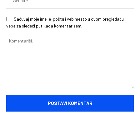
Sačuvaj moje ime, e-poštu i veb mesto u ovom pregledaču
veba za sledeći put kada komentarišem.
Komentariši: