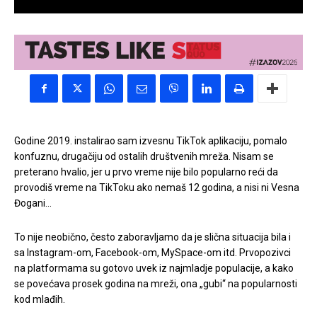
Godine 2019. instalirao sam izvesnu TikTok aplikaciju, pomalo
konfuznu, drugačiju od ostalih društvenih mreža. Nisam se
preterano hvalio, jer u prvo vreme nije bilo popularno reći da
provodiš vreme na TikToku ako nemaš 12 godina, a nisi ni Vesna
Đogani…
To nije neobično, često zaboravljamo da je slična situacija bila i
sa Instagram-om, Facebook-om, MySpace-om itd. Prvopozivci
na platformama su gotovo uvek iz najmladje populacije, a kako
se povećava prosek godina na mreži, ona „gubi“ na popularnosti
kod mlađih.