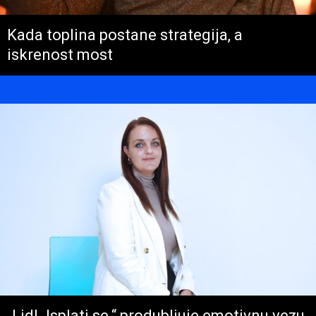
Kada toplina postane strategija, a
iskrenost most
„Lidl. Isplati se.“ produbljuje emotivnu vezu