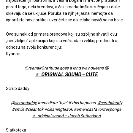
najposećenijih platformi, a Vesna Đogani ima 450K pratilaca. I
pored toga, neki brendovi, a čak i marketinški stručnjaci i dalje
oklevaju da se uključe. Poruka za njih je jasna: nemojte da
ignorišete nove prilike i uverićete se da je lako navići se na bolje.
Ovo su neki od primera brendova koji su ozbiljno shvatili ovu
„neozbiljnu“ aplikaciju i koju su već sada u velikoj prednosti u
odnosu na svoju konkurenciju:
Ryanair
@ryanair
Gratitude goes a long way queens 😩
♬ ORIGINAL SOUND – CUTE
Scrub daddy
@scrubdaddy
Immediate “bye” if this happens.
#scrubdaddy
#smile
#cleantok
#cleaningtiktok
#americasfavoritesponge
♬ original sound – Jacob Sutherland
Slatkoteka