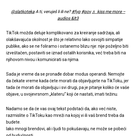
@slatkoteka
A ti, veruješ li ili ne?
#fyp
#pov
♬ kiss me more –
audios &lt3
TikTok možda deluje komplikovano za kreiranje sadržaja, ali
olakšavajuća okolnost je što je relativno lako osvojiti simpatije
publike, ako se ne foliramo i ostanemo blizu nje: nije poželjno biti
izveštačen, postaviti se iznad ostalih korisnika, već treba biti na
njihovom nivou i komunicirati sa njima.
Sada je vreme da se pronađe dobar modus operandi. Nemojte
da čekate vreme kada ćete morati da objavljujete na TikToku, jer
tada će morati da objavljuju i svi drugi, pa je pitanje koliko će vaše
objave, u svojevrsnom „klateru“ koji će nastati, imati težinu.
Nadamo se da će vas ovaj tekst podstaći da, ako već niste,
razmislite o TikToku kao mreži na kojoj vi ili vaš brend treba da
budete.
Iako mnogi brendovi, ali i ljudi to pokušavaju, ne može se pobeći
od budućnosti.