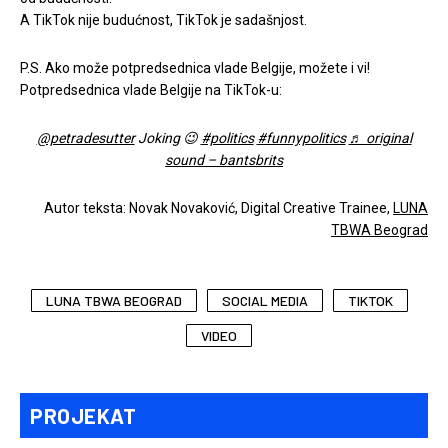
A TikTok nije budućnost, TikTok je sadašnjost.
P.S. Ako može potpredsednica vlade Belgije, možete i vi!
Potpredsednica vlade Belgije na TikTok-u:
@petradesutter
Joking 😉
#politics
#funnypolitics
♬ original
sound – bantsbrits
Autor teksta: Novak Novaković, Digital Creative Trainee,
LUNA
TBWA Beograd
LUNA TBWA BEOGRAD
SOCIAL MEDIA
TIKTOK
VIDEO
PROJEKAT