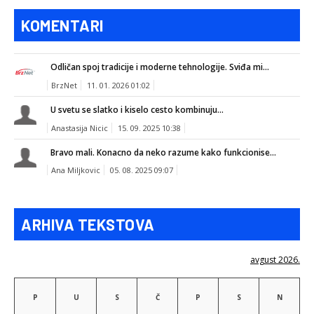
KOMENTARI
Odličan spoj tradicije i moderne tehnologije. Sviđa mi...
BrzNet
11. 01. 2026 01:02
U svetu se slatko i kiselo cesto kombinuju...
Anastasija Nicic
15. 09. 2025 10:38
Bravo mali. Konacno da neko razume kako funkcionise...
Ana Miljkovic
05. 08. 2025 09:07
ARHIVA TEKSTOVA
avgust 2026.
P
U
S
Č
P
S
N