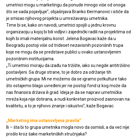
umetnici mogu u marketingu da ponude mnogo više od onoga
što se sada pojavljuje”, objašnjava Branko Đermanović i ističe da
je smisao njihovog projekta u umrežavanju umetnika.
Time bi se, kako on navodi, umetnici spojili u jednu krovnu
organizaciju u kojoj bi bili vidljivi i zajednički radili na projektima od
kojih bi imali materijalnu korist. Jelena Bogavac kaže da u
Beogradu postoji više od trideset nezavisnih pozorišnih trupa
koje ne mogu da se predstave publici u ovako ustanovljenim
pozorišnim institucijama.
„Ti umetnici moraju da izađu na tržište, iako su negde antitržišno
postavljeni. Sa druge strane, to je dobro za održanje tih
umetničkih grupa. Mi ne možemo da se igramo potkulture tako
što ostajemo blago uvređeni jer ne postoji fond iz kog može da
nas finansira država ili grad. Ideja je da se napravi umetnička
mreža koja nije dotirana, a nudi konkretan proizvod zasnovan na
kvalitetu, a to je njihovo znanje i iskustvo“, kaže Bogavac.
„Marketing ima ustanovljena pravila”
Ili – šta bi to grupa umetnika mogla novo da osmisli, a da već nije
prošlo kroz šake marketinških stručnjaka?