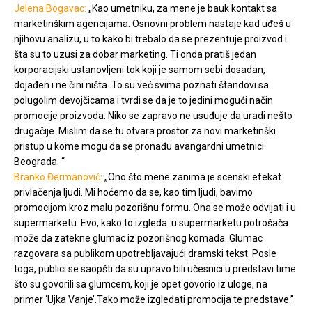
Jelena Bogavac:
„Kao umetniku, za mene je bauk kontakt sa
marketinškim agencijama. Osnovni problem nastaje kad uđeš u
njihovu analizu, u to kako bi trebalo da se prezentuje proizvod i
šta su to uzusi za dobar marketing. Ti onda pratiš jedan
korporacijski ustanovljeni tok koji je samom sebi dosadan,
dojađen i ne čini ništa. To su već svima poznati štandovi sa
polugolim devojčicama i tvrdi se da je to jedini mogući način
promocije proizvoda. Niko se zapravo ne usuđuje da uradi nešto
drugačije. Mislim da se tu otvara prostor za novi marketinški
pristup u kome mogu da se pronađu avangardni umetnici
Beograda. “
Branko Đermanović:
„Ono što mene zanima je scenski efekat
privlačenja ljudi. Mi hoćemo da se, kao tim ljudi, bavimo
promocijom kroz malu pozorišnu formu. Ona se može odvijati i u
supermarketu. Evo, kako to izgleda: u supermarketu potrošača
može da zatekne glumac iz pozorišnog komada. Glumac
razgovara sa publikom upotrebljavajući dramski tekst. Posle
toga, publici se saopšti da su upravo bili učesnici u predstavi time
što su govorili sa glumcem, koji je opet govorio iz uloge, na
primer ‘Ujka Vanje’.Tako može izgledati promocija te predstave.”