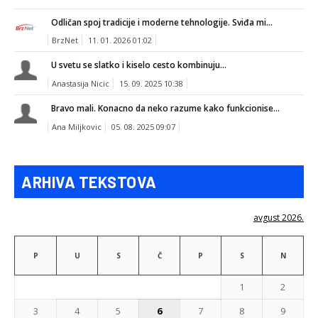
Odličan spoj tradicije i moderne tehnologije. Sviđa mi...
BrzNet
11. 01. 2026 01:02
U svetu se slatko i kiselo cesto kombinuju...
Anastasija Nicic
15. 09. 2025 10:38
Bravo mali. Konacno da neko razume kako funkcionise...
Ana Miljkovic
05. 08. 2025 09:07
ARHIVA TEKSTOVA
avgust 2026.
P
U
S
Č
P
S
N
1
2
3
4
5
6
7
8
9