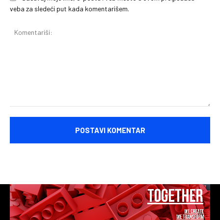
veba za sledeći put kada komentarišem.
Komentariši: