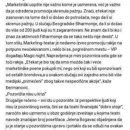
„Marketinški uopšte nije važno kome je usmerena, već je važno
da je određena promocija skrenula pažnju. Znači, efekat nije
zasnovan na tome da li si došao do potrošača, nego da li si
skrenuo pažnju. U slučaju Beogradske filharmonije, da li si došao
do više od 200 ljudi koji su ti zagarantovani. Ne znam da li bi iko i
znao za aktivnosti Filharmonije da se tako nešto nije desilo”. U
tom stilu, Marketing-teatar je nedavno izveo promociju rakije na
potpuno neočekivanom i, reklo bi se, pogrešnom mestu – VIP
događaju Magic night. Napravljena je mini pozornica sela gde se
toči rakija. „Efekat je bio taj da smo možda čak i veće
marketinške poene pokupili mi, nego oni koji su bili sponzorisani
od ostalih brendova,a u svakom slučaju svi zajedno smo bili više
medijski „primećeni“ zbog takve nespecifične akcije”, kaže
Đermanović.
„Pozorišta nisu u krizi”
Drugačije rečeno – svi idu u pozorište. Iz perspektive ljudi koji
nisu iz pozorišnog sveta, čini se da teatri finansijski “dobro stoje”,
naročito ako uzmemo u obzir godišnje izveštaje u kojima teatri
navode značajan broj posetilaca. Jelena Bogavac objašnjava da
ju je stanje u pozorištima upravo i potaklo da se odluči na ovakav