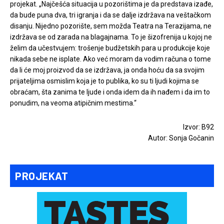
projekat. „Najčešća situacija u pozorištima je da predstava izađe,
da bude puna dva, tri igranja i da se dalje izdržava na veštačkom
disanju. Nijedno pozorište, sem možda Teatra na Terazijama, ne
izdržava se od zarada na blagajnama. To je šizofrenija u kojoj ne
želim da učestvujem: trošenje budžetskih para u produkcije koje
nikada sebe ne isplate. Ako već moram da vodim računa o tome
da li će moj proizvod da se izdržava, ja onda hoću da sa svojim
prijateljima osmislim koja je to publika, ko su ti ljudi kojima se
obraćam, šta zanima te ljude i onda idem da ih nađem i da im to
ponudim, na veoma atipičnim mestima.“
Izvor: B92
Autor: Sonja Gočanin
PROJEKAT