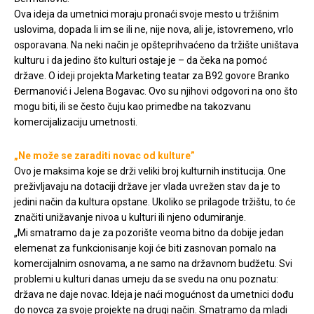
Ova ideja da umetnici moraju pronaći svoje mesto u tržišnim
uslovima, dopada li im se ili ne, nije nova, ali je, istovremeno, vrlo
osporavana. Na neki način je opšteprihvaćeno da tržište uništava
kulturu i da jedino što kulturi ostaje je – da čeka na pomoć
države. O ideji projekta Marketing teatar za B92 govore Branko
Đermanović i Jelena Bogavac. Ovo su njihovi odgovori na ono što
mogu biti, ili se često čuju kao primedbe na takozvanu
komercijalizaciju umetnosti.
„Ne može se zaraditi novac od kulture”
Ovo je maksima koje se drži veliki broj kulturnih institucija. One
preživljavaju na dotaciji države jer vlada uvrežen stav da je to
jedini način da kultura opstane. Ukoliko se prilagode tržištu, to će
značiti unižavanje nivoa u kulturi ili njeno odumiranje.
„Mi smatramo da je za pozorište veoma bitno da dobije jedan
elemenat za funkcionisanje koji će biti zasnovan pomalo na
komercijalnim osnovama, a ne samo na državnom budžetu. Svi
problemi u kulturi danas umeju da se svedu na onu poznatu:
država ne daje novac. Ideja je naći mogućnost da umetnici dođu
do novca za svoje projekte na drugi način. Smatramo da mladi