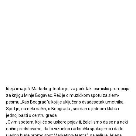
Ideja ima još. Marketing-teatar je, za početak, osmislio promociju
za knjigu Minje Bogavac. Reč je o muzičkom spotu za slem-
pesmu „Kao Beograd“u koji je uključeno dvadesetak umetnika.
Spot je, na neki način, o Beogradu , sniman u jednom klubu i
jednoj bašti u centru grada.
„Ovim spotom, koji će se uskoro pojaviti, želeli smo da se na neki
način predstavimo, da to vizuelno i artistički spakujemo i da to
ujedno bude promo spot Marketing-teatra“, najavljuje Jelena