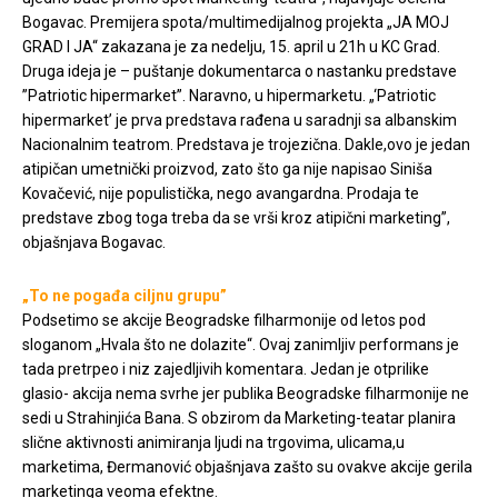
Bogavac. Premijera spota/multimedijalnog projekta „JA MOJ
GRAD I JA“ zakazana je za nedelju, 15. april u 21h u KC Grad.
Druga ideja je – puštanje dokumentarca o nastanku predstave
”Patriotic hipermarket”. Naravno, u hipermarketu. „‘Patriotic
hipermarket’ je prva predstava rađena u saradnji sa albanskim
Nacionalnim teatrom. Predstava je trojezična. Dakle,ovo je jedan
atipičan umetnički proizvod, zato što ga nije napisao Siniša
Kovačević, nije populistička, nego avangardna. Prodaja te
predstave zbog toga treba da se vrši kroz atipični marketing”,
objašnjava Bogavac.
„To ne pogađa ciljnu grupu”
Podsetimo se akcije Beogradske filharmonije od letos pod
sloganom „Hvala što ne dolazite“. Ovaj zanimljiv performans je
tada pretrpeo i niz zajedljivih komentara. Jedan je otprilike
glasio- akcija nema svrhe jer publika Beogradske filharmonije ne
sedi u Strahinjića Bana. S obzirom da Marketing-teatar planira
slične aktivnosti animiranja ljudi na trgovima, ulicama,u
marketima, Đermanović objašnjava zašto su ovakve akcije gerila
marketinga veoma efektne.