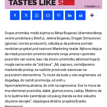
Grupa umetnika, među kojima su Minja Bogavac (dramaturškinja
većine predstava u Bitefu), Jelena Bogavac, Dragan Simeunović
(glumac i izvršni producent), odlučila je da pokrene pomalo
neobičan projekat pod nazivom Marketing-teatar. Njihova ideja je
da mladi pozorišni umetnici iskoriste svoja umeća i upotrebe
pozorište van scene, kao i da stvore umetničku aktivnost koja bi
mogla sama sebe da “izdržava“. „Mi, zapravo, osmišljavamo
marketinški pristup za različite proizvode zasnovan na
pozorišnim elementima. To može da bude u više segmenata: od
događaja, do raznih promocija, od onih u
hipermarketima,ulicama, do onih na sajmovima. Sve to mora da
ima elemenat pozorišta, dakle, glumce,scenu, radnju. Mislimo da
bi to ljudima bilo zanimljivije od pukog štanda sa dve oskudno
obučene devojke”, objašnjava direktor projekta Branko
Đermanović.