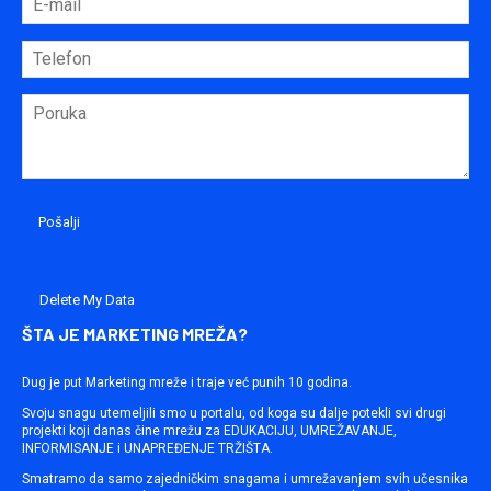
Delete My Data
ŠTA JE MARKETING MREŽA?
Dug je put Marketing mreže i traje već punih 10 godina.
Svoju snagu utemeljili smo u portalu, od koga su dalje potekli svi drugi
projekti koji danas čine mrežu za EDUKACIJU, UMREŽAVANJE,
INFORMISANJE i UNAPREĐENJE TRŽIŠTA.
Smatramo da samo zajedničkim snagama i umrežavanjem svih učesnika