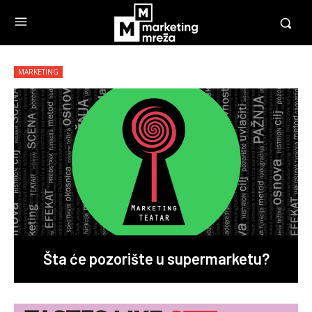
MARKETING
Šta će pozorište u supermarketu?