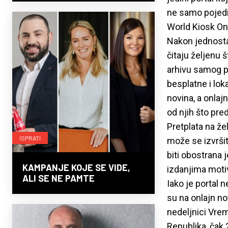
ne samo pojedin
World Kiosk Onl
Nakon jednosta
čitaju željenu š
arhivu samog po
besplatne i lok
novina, a onlajn
od njih što pre
Pretplata na že
ISPRATI
može se izvršiti
biti obostrana 
KAMPANJE KOJE SE VIDE,
izdanjima motiv
ALI SE NE PAMTE
Iako je portal 
su na onlajn n
nedeljnici Vrem
Republika, čak 