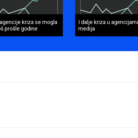
 agencije kriza se mogla
I dalje kriza u agencija
još prošle godine
medija