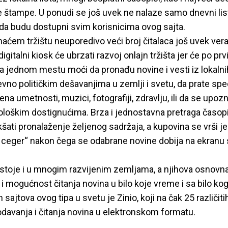
 štampe. U ponudi se još uvek ne nalaze samo dnevni listovi
 da budu dostupni svim korisnicima ovog sajta.
aćem tržištu neuporedivo veći broj čitalaca još uvek ver
digitalni kiosk će ubrzati razvoj onlajn tržišta jer će po prv
na jednom mestu moći da pronađu novine i vesti iz lokalni
vno političkim dešavanjima u zemlji i svetu, da prate spe
na umetnosti, muzici, fotografiji, zdravlju, ili da se upoz
ološkim dostignućima. Brza i jednostavna pretraga časop
šati pronalaženje željenog sadržaja, a kupovina se vrši 
ceger“ nakon čega se odabrane novine dobija na ekranu
postoje i u mnogim razvijenim zemljama, a njihova osnovn
 i mogućnost čitanja novina u bilo koje vreme i sa bilo k
 sajtova ovog tipa u svetu je Zinio, koji na čak 25 različiti
odavanja i čitanja novina u elektronskom formatu.