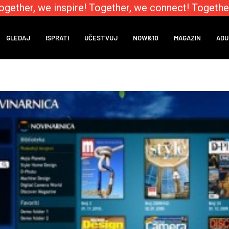
ther, we inspire! Together, we connect! Together,
GLEDAJ
ISPRATI
UČESTVUJ
NOW&10
MAGAZIN
ADU