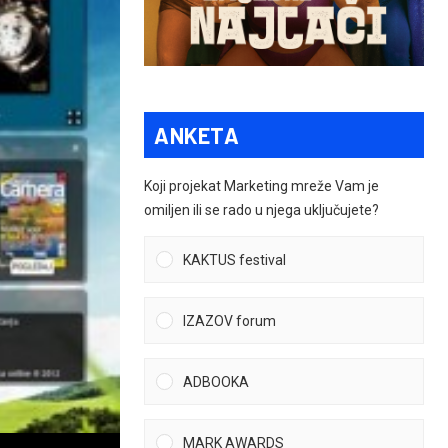
ANKETA
Koji projekat Marketing mreže Vam je
omiljen ili se rado u njega uključujete?
KAKTUS festival
IZAZOV forum
ADBOOKA
MARK AWARDS