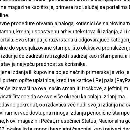
e magazine kao što je, primera radi, slučaj sa portalima Di
ine.
vne procedure otvaranja naloga, korisnici će na Novinarn
tampu, kreiraju sopstvenu arhivu tekstova ili izdanja, ali i 
rtala. Sva štampa je razvrstana u odgovarajuće kategorij
alne do specijalizovane štampe, što olakšava pronalaženje
 izdanja će zadržati isti izgled i sadržaj kao i štampana, ali ć
dstavlja najveću prednost za korisnike.
ljena izdanja ili kupovina pojedinačnih primeraka je vrlo j
 putem opšte uplatnice, kreditne kartice i Pej pala (PayPal
jer će izdavači na ovaj način smanjiti troškove, a jeftiniji
isati čitaoce da se sve više okreću ka onlajn izdanjima.
nedavno pokrenut, 65 izdavača već nudi svoja izdanja na o
ovinarnici već dostupna mnoga izdanja periodične štampe,
e, Novi magazin i Pečat, mesečnici Status, Nacionalna geo
22 lokalna lista, mnogi besplatni časopisi, kao i najveći de