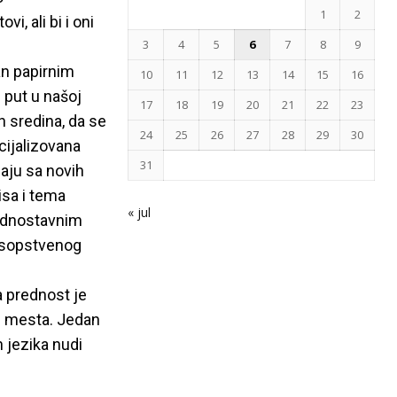
1
2
, ali bi i oni
3
4
5
6
7
8
9
an papirnim
10
11
12
13
14
15
16
i put u našoj
17
18
19
20
21
22
23
h sredina, da se
24
25
26
27
28
29
30
cijalizovana
31
naju sa novih
isa i tema
« jul
jednostavnim
 sopstvenog
a prednost je
og mesta. Jedan
h jezika nudi