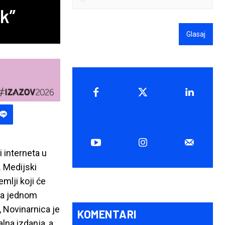
sk”
Glasaj
 interneta u
 Medijski
mlji koji će
 na jednom
, Novinarnica je
KOMENTARI
alna izdanja, a