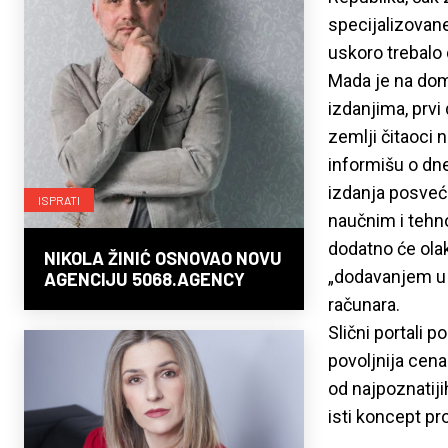
specijalizovane
uskoro trebalo
Mada je na dom
izdanjima, prvi 
zemlji čitaoci 
informišu o dne
izdanja posveće
ISPRATI
naučnim i tehn
dodatno će olak
NIKOLA ŽINIĆ OSNOVAO NOVU
„dodavanjem u 
AGENCIJU 5068.AGENCY
računara.
Slični portali 
povoljnija cena
od najpoznatijih
isti koncept pr