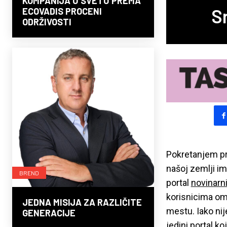
KOMPANIJA U SVETU PREMA
Sr
ECOVADIS PROCENI
ODRŽIVOSTI
Pokretanjem pr
našoj zemlji i
BREND
portal
novinarn
korisnicima om
JEDNA MISIJA ZA RAZLIČITE
mestu.
Iako nij
GENERACIJE
jedini portal ko