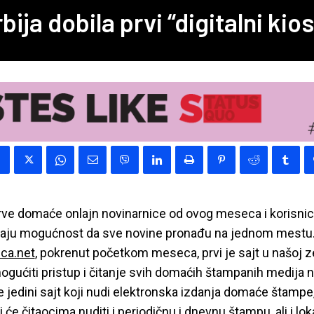
bija dobila prvi “digitalni kio
ve domaće onlajn novinarnice od ovog meseca i korisnici
maju mogućnost da sve novine pronađu na jednom mestu.
ica.net
, pokrenut početkom meseca, prvi je sajt u našoj ze
ogućiti pristup i čitanje svih domaćih štampanih medija
e jedini sajt koji nudi elektronska izdanja domaće štampe
ji će čitaocima nuditi i periodičnu i dnevnu štampu, ali i lok