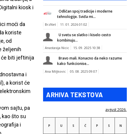
gitalni kiosk i
Odličan spoj tradicije i moderne
tehnologije. Sviđa mi...
ici moći da
BrzNet
11. 01. 2026 01:02
da koriste
U svetu se slatko i kiselo cesto
kombinuju...
e, od
Anastasija Nicic
15. 09. 2025 10:38
 željenih
e biti jeftinija
Bravo mali. Konacno da neko razume
kako funkcionise...
Ana Miljkovic
05. 08. 2025 09:07
ednostavna i
), a korist će
m elektronskim
ARHIVA TEKSTOVA
vom sajtu, pa
avgust 2026.
 kao što su
grafija i
P
U
S
Č
P
S
N
o