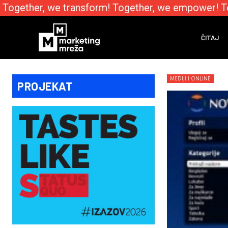
ogether, we transform! Together, we empower! Toge
ČITAJ
MEDIJI I ONLINE
PROJEKAT