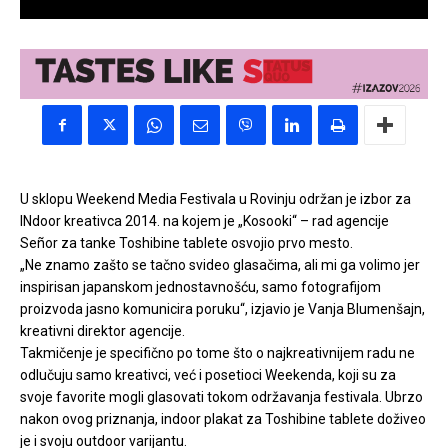
U sklopu Weekend Media Festivala u Rovinju održan je izbor za
INdoor kreativca 2014. na kojem je „Kosooki“ – rad agencije
Señor za tanke Toshibine tablete osvojio prvo mesto.
„Ne znamo zašto se tačno svideo glasačima, ali mi ga volimo jer
inspirisan japanskom jednostavnošću, samo fotografijom
proizvoda jasno komunicira poruku“, izjavio je Vanja Blumenšajn,
kreativni direktor agencije.
Takmičenje je specifično po tome što o najkreativnijem radu ne
odlučuju samo kreativci, već i posetioci Weekenda, koji su za
svoje favorite mogli glasovati tokom održavanja festivala. Ubrzo
nakon ovog priznanja, indoor plakat za Toshibine tablete doživeo
je i svoju outdoor varijantu.