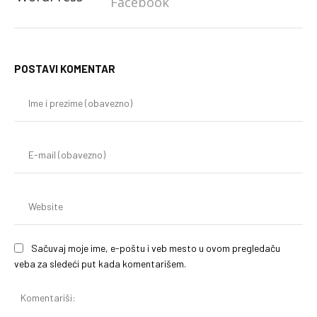
Facebook
POSTAVI KOMENTAR
Im
i
pr
(o
E-
mai
(o
We
Sačuvaj moje ime, e-poštu i veb mesto u ovom pregledaču
veba za sledeći put kada komentarišem.