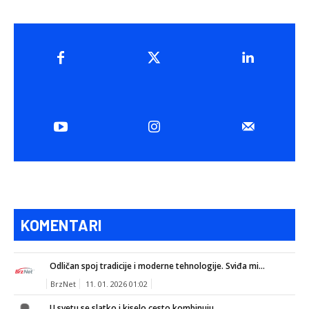
KOMENTARI
Odličan spoj tradicije i moderne tehnologije. Sviđa mi...
BrzNet
11. 01. 2026 01:02
U svetu se slatko i kiselo cesto kombinuju...