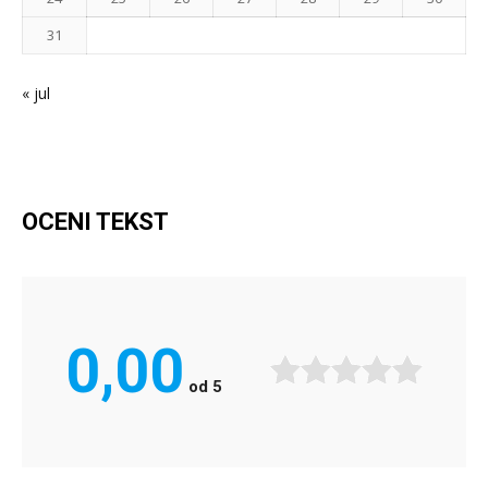
31
« jul
OCENI TEKST
0,00
od
5