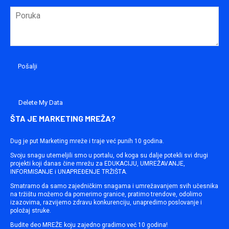
Delete My Data
ŠTA JE MARKETING MREŽA?
Dug je put Marketing mreže i traje već punih 10 godina.
Svoju snagu utemeljili smo u portalu, od koga su dalje potekli svi drugi
projekti koji danas čine mrežu za EDUKACIJU, UMREŽAVANJE,
INFORMISANJE i UNAPREĐENJE TRŽIŠTA.
Smatramo da samo zajedničkim snagama i umrežavanjem svih učesnika
na tržištu možemo da pomerimo granice, pratimo trendove, odolimo
izazovima, razvijemo zdravu konkurenciju, unapredimo poslovanje i
položaj struke.
Budite deo MREŽE koju zajedno gradimo već 10 godina!