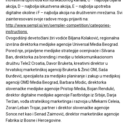
akcija, D – najbolja iskustvena akcija, E – najbolja upotreba
digitalne okoline i F – najbolja akcija na društvenim mrežama. Svi
zainteresovani svoje radove mogu prijaviti na:
http://www.sempl.si/en/sempler-competition/categories-
instructions.
Ovogodišnji devetočlani žiri vodiće Biljana Kolaković, regionalna
izvršna direktorka medijske agencije Universal Media Beograd.
Pored nje, prijavljene medijske strategije ocenjivaće i Silvana
Ban, direktorka za brending i medije u telekomunikacionom
društvu Tele2 Croatia, Davor Bruketa, kreativni direktor u
hrvatskoj marketinškoj agenciji Bruketa & Žinić OM, Saša
Đurđević, specijalista za medijsko planiranje i zakup u medijskoj
agenciji OMD Media Beograd, Barbara Modic, direktorka
slovenačke medijske agencije Pristop Media, Bojan Rendulić,
direktor digitalne medijske agencije Fastbridge iz Srbije, Darja
Teržan, vođa strateškog marketinga i razvoja u Mlekarni Celeia,
Zoran Leban Trojar, partner i direktor slovenačke agencije
Sonce.net kao i Senad Zaimović, direktor marketinške agencije
Fabrika iz Bosne i Hercegovine.