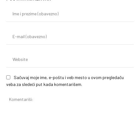
Im
i
pr
(o
E-
mai
(o
We
Sačuvaj moje ime, e-poštu i veb mesto u ovom pregledaču
veba za sledeći put kada komentarišem.