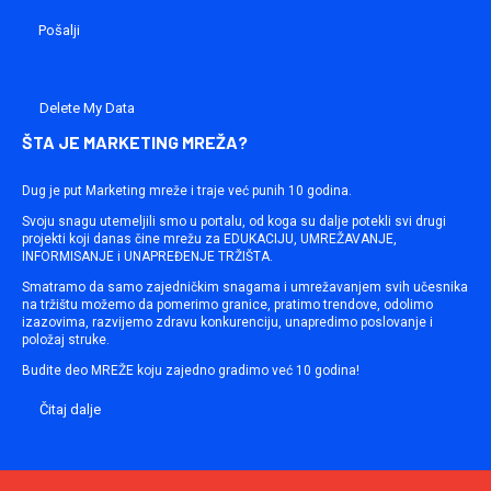
Delete My Data
ŠTA JE MARKETING MREŽA?
Dug je put Marketing mreže i traje već punih 10 godina.
Svoju snagu utemeljili smo u portalu, od koga su dalje potekli svi drugi
projekti koji danas čine mrežu za EDUKACIJU, UMREŽAVANJE,
INFORMISANJE i UNAPREĐENJE TRŽIŠTA.
Smatramo da samo zajedničkim snagama i umrežavanjem svih učesnika
na tržištu možemo da pomerimo granice, pratimo trendove, odolimo
izazovima, razvijemo zdravu konkurenciju, unapredimo poslovanje i
položaj struke.
Budite deo MREŽE koju zajedno gradimo već 10 godina!
Čitaj dalje