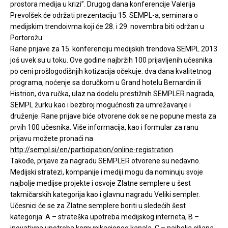
prostora medija u krizi”. Drugog dana konferencije Valerija
Prevolšek će održati prezentaciju 15. SEMPL-a, seminara o
medijskim trendoivma koji će 28. i 29. novembra biti održan u
Portorožu.
Rane prijave za 15. konferenciju medijskih trendova SEMPL 2013
još uvek su u toku. Ove godine najbržih 100 prijavljenih učesnika
po ceni prošlogodišnjih kotizacija očekuje: dva dana kvalitetnog
programa, noćenje sa doručkom u Grand hotelu Bernardin ili
Histrion, dva ručka, ulaz na dodelu prestižnih SEMPLER nagrada,
SEMPL žurku kao i bezbroj mogućnosti za umrežavanje i
druženje. Rane prijave biće otvorene dok se ne popune mesta za
prvih 100 učesnika. Više informacija, kao i formular za ranu
prijavu možete pronaći na
http://sempl.si/en/participation/online-registration
.
Takođe, prijave za nagradu SEMPLER otvorene su nedavno.
Medijski stratezi, kompanije i mediji mogu da nominuju svoje
najbolje medijse projekte i osvoje Zlatne semplere u šest
takmičarskih kategorija kao i glavnu nagradu Veliki sempler.
Učesnici će se za Zlatne semplere boriti u sledećih šest
kategorija: A – strateška upotreba medijskog interneta, B –
inovativna upotreba komunikacionog kanala, C – najbolja ciljana