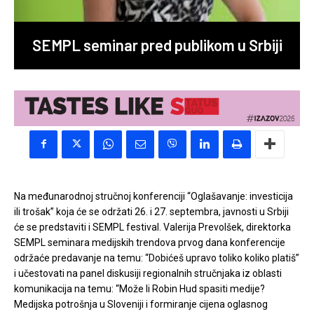
SEMPL seminar pred publikom u Srbiji
Na međunarodnoj stručnoj konferenciji “Oglašavanje: investicija
ili trošak” koja će se održati 26. i 27. septembra, javnosti u Srbiji
će se predstaviti i SEMPL festival. Valerija Prevolšek, direktorka
SEMPL seminara medijskih trendova prvog dana konferencije
održaće predavanje na temu: “Dobićeš upravo toliko koliko platiš”
i učestovati na panel diskusiji regionalnih stručnjaka iz oblasti
komunikacija na temu: “Može li Robin Hud spasiti medije?
Medijska potrošnja u Sloveniji i formiranje cijena oglasnog