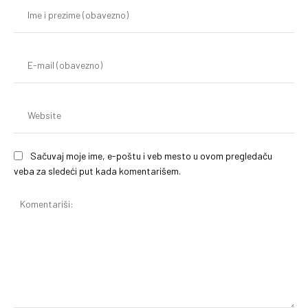
Im
i
pr
(o
E-
mai
(o
We
Sačuvaj moje ime, e-poštu i veb mesto u ovom pregledaču
veba za sledeći put kada komentarišem.