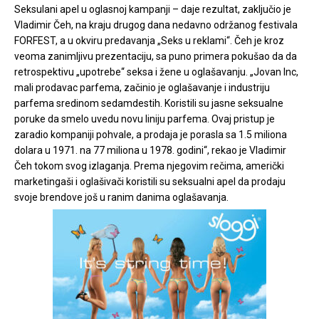
Seksulani apel u oglasnoj kampanji – daje rezultat, zaključio je
Vladimir Čeh, na kraju drugog dana nedavno održanog festivala
FORFEST, a u okviru predavanja „Seks u reklami“. Čeh je kroz
veoma zanimljivu prezentaciju, sa puno primera pokušao da da
retrospektivu „upotrebe“ seksa i žene u oglašavanju.
„Jovan Inc,
mali prodavac parfema, začinio je oglašavanje i industriju
parfema sredinom sedamdestih. Koristili su jasne seksualne
poruke da smelo uvedu novu liniju parfema. Ovaj pristup je
zaradio kompaniji pohvale, a prodaja je porasla sa 1.5 miliona
dolara u 1971. na 77 miliona u 1978. godini“, rekao je Vladimir
Čeh tokom svog izlaganja. Prema njegovim rečima, američki
marketingaši i oglašivači koristili su seksualni apel da prodaju
svoje brendove još u ranim danima oglašavanja.