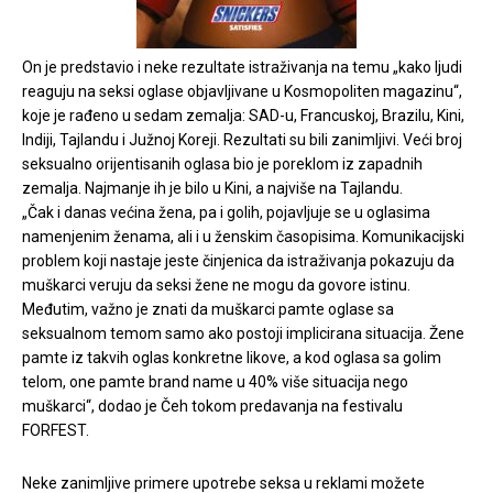
On je predstavio i neke rezultate istraživanja na temu „kako ljudi
reaguju na seksi oglase objavljivane u Kosmopoliten magazinu“,
koje je rađeno u sedam zemalja: SAD-u, Francuskoj, Brazilu, Kini,
Indiji, Tajlandu i Južnoj Koreji. Rezultati su bili zanimljivi. Veći broj
seksualno orijentisanih oglasa bio je poreklom iz zapadnih
zemalja. Najmanje ih je bilo u Kini, a najviše na Tajlandu.
„Čak i danas većina žena, pa i golih, pojavljuje se u oglasima
namenjenim ženama, ali i u ženskim časopisima. Komunikacijski
problem koji nastaje jeste činjenica da istraživanja pokazuju da
muškarci veruju da seksi žene ne mogu da govore istinu.
Međutim, važno je znati da muškarci pamte oglase sa
seksualnom temom samo ako postoji implicirana situacija. Žene
pamte iz takvih oglas konkretne likove, a kod oglasa sa golim
telom, one pamte brand name u 40% više situacija nego
muškarci“, dodao je Čeh tokom predavanja na festivalu
FORFEST.
Neke zanimljive primere upotrebe seksa u reklami možete