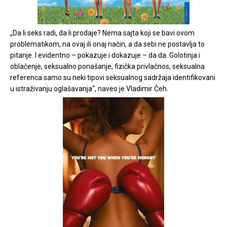
„Da li seks radi, da li prodaje? Nema sajta koji se bavi ovom
problematikom, na ovaj ili onaj način, a da sebi ne postavlja to
pitanje. I evidentno – pokazuje i dokazuje – da da. Golotinja i
oblačenje, seksualno ponašanje, fizička privlačnos, seksualna
referenca samo su neki tipovi seksualnog sadržaja identifikovani
u istraživanju oglašavanja“, naveo je Vladimir Čeh.