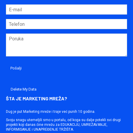
Delete My Data
ŠTA JE MARKETING MREŽA?
Dug je put Marketing mreže i traje već punih 10 godina.
Svoju snagu utemeljili smo u portalu, od koga su dalje potekli svi drugi
projekti koji danas čine mrežu za EDUKACIJU, UMREŽAVANJE,
INFORMISANJE i UNAPREĐENJE TRŽIŠTA.