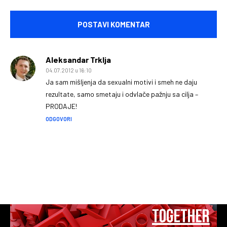
Komentariši:
Aleksandar Trklja
04.07.2012 u 16:10
Ja sam mišljenja da sexualni motivi i smeh ne daju
rezultate, samo smetaju i odvlače pažnju sa cilja –
PRODAJE!
ODGOVORI