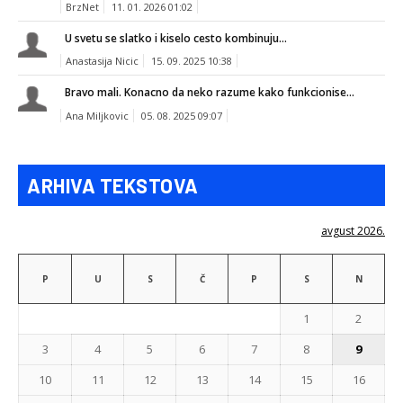
BrzNet
11. 01. 2026 01:02
U svetu se slatko i kiselo cesto kombinuju...
Anastasija Nicic
15. 09. 2025 10:38
Bravo mali. Konacno da neko razume kako funkcionise...
Ana Miljkovic
05. 08. 2025 09:07
ARHIVA TEKSTOVA
avgust 2026.
P
U
S
Č
P
S
N
1
2
3
4
5
6
7
8
9
10
11
12
13
14
15
16