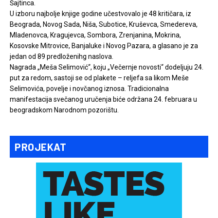
Šajtinca.
U izboru najbolje knjige godine učestvovalo je 48 kritičara, iz
Beograda, Novog Sada, Niša, Subotice, Kruševca, Smedereva,
Mladenovca, Kragujevca, Sombora, Zrenjanina, Mokrina,
Kosovske Mitrovice, Banjaluke i Novog Pazara, a glasano je za
jedan od 89 predloženihg naslova.
Nagrada „Meša Selimović“, koju „Večernje novosti“ dodeljuju 24.
put za redom, sastoji se od plakete – reljefa sa likom Meše
Selimovića, povelje i novčanog iznosa. Tradicionalna
manifestacija svečanog uručenja biće održana 24. februara u
beogradskom Narodnom pozorištu.
PROJEKAT