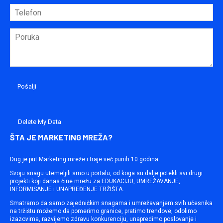
Delete My Data
ŠTA JE MARKETING MREŽA?
Dug je put Marketing mreže i traje već punih 10 godina.
Svoju snagu utemeljili smo u portalu, od koga su dalje potekli svi drugi
projekti koji danas čine mrežu za EDUKACIJU, UMREŽAVANJE,
INFORMISANJE i UNAPREĐENJE TRŽIŠTA.
Smatramo da samo zajedničkim snagama i umrežavanjem svih učesnika
na tržištu možemo da pomerimo granice, pratimo trendove, odolimo
izazovima, razvijemo zdravu konkurenciju, unapredimo poslovanje i