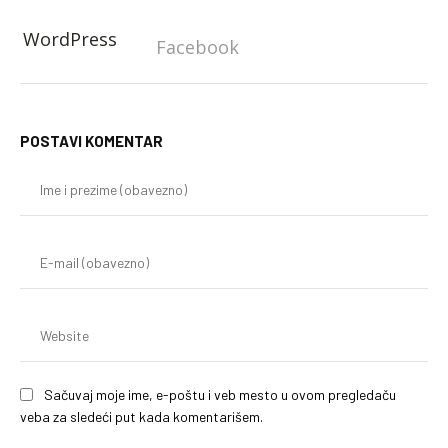
WordPress
Facebook
POSTAVI KOMENTAR
Im
i
pr
(o
E-
mai
(o
We
Sačuvaj moje ime, e-poštu i veb mesto u ovom pregledaču
veba za sledeći put kada komentarišem.