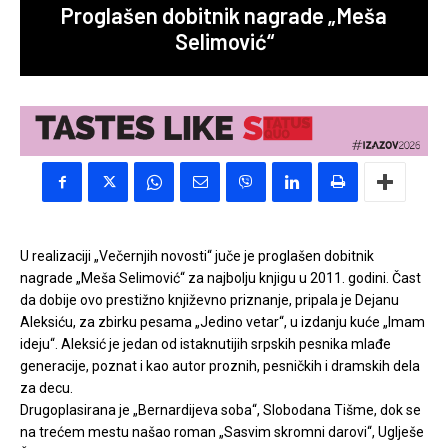
Proglašen dobitnik nagrade „Meša
Selimović“
U realizaciji „Večernjih novosti“ juče je proglašen dobitnik
nagrade „Meša Selimović“ za najbolju knjigu u 2011. godini. Čast
da dobije ovo prestižno književno priznanje, pripala je Dejanu
Aleksiću, za zbirku pesama „Jedino vetar“, u izdanju kuće „Imam
ideju“.
Aleksić je jedan od istaknutijih srpskih pesnika mlađe
generacije, poznat i kao autor proznih, pesničkih i dramskih dela
za decu.
Drugoplasirana je „Bernardijeva soba“, Slobodana Tišme, dok se
na trećem mestu našao roman „Sasvim skromni darovi“, Uglješe