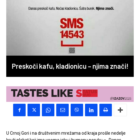
Preskoči kafu, kladionicu – njima znači!
U Crnoj Gori i na društvenim mrežama od kraja prošle nedelje