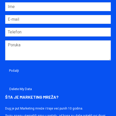
Delete My Data
ŠTA JE MARKETING MREŽA?
Dug je put Marketing mreže i traje već punih 10 godina.
Svoju snagu utemeljili smo u portalu, od koga su dalje potekli svi drugi