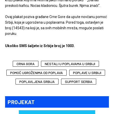
kruži plakat koji ima veoma jaku i humanu poruku – „Danas
preskoči kaficu. Noćas kladionicu. Šjutra burek. Njima znači“.
Ovaj plakat poziva građane Crne Gore da upute novčanu pomoć
Srbiji, koja je ugorožena u poplavama. Pored toga, ostavljen je
broj (14543) na koji je, sa svih mobilnih mreža, moguće poslati
poruku.
Ukoliko SMS šaljete iz Srbije broj je 1003.
CRNA GORA
NESTALI U POPLAVAMA U SRBIJI
POMOĆ UGROŽENIMA OD POPLAVA
POPLAVE U SRBIJI
POPLAVLJENA SRBIJA
SUPPORT SERBIA
PROJEKAT