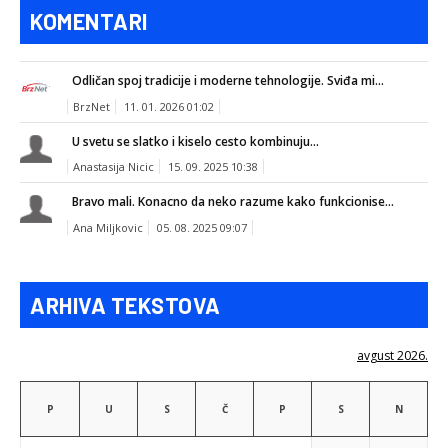
KOMENTARI
Odličan spoj tradicije i moderne tehnologije. Sviđa mi...
BrzNet
11. 01. 2026 01:02
U svetu se slatko i kiselo cesto kombinuju...
Anastasija Nicic
15. 09. 2025 10:38
Bravo mali. Konacno da neko razume kako funkcionise...
Ana Miljkovic
05. 08. 2025 09:07
ARHIVA TEKSTOVA
avgust 2026.
P
U
S
Č
P
S
N