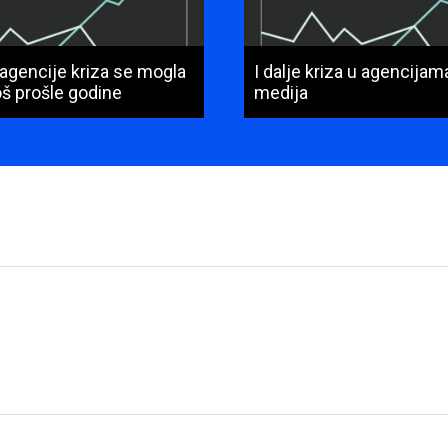
 agencije kriza se mogla
I dalje kriza u agencija
još prošle godine
medija