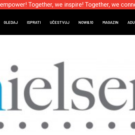
mpower! Together, we inspire! Together, we connec
GLEDAJ
ISPRATI
UČESTVUJ
NOW&10
MAGAZIN
ADU