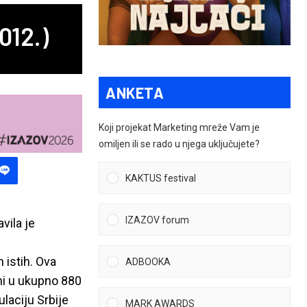
012.)
ANKETA
Koji projekat Marketing mreže Vam je
omiljen ili se rado u njega uključujete?
KAKTUS festival
IZAZOV forum
vila je
 istih. Ova
ADBOOKA
ni u ukupno 880
laciju Srbije
MARK AWARDS