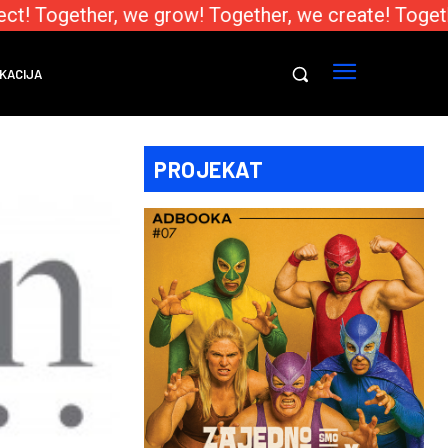
t! Together, we grow! Together, we create! Togethe
KACIJA
PROJEKAT