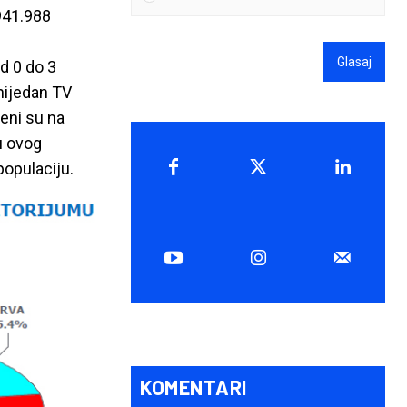
.941.988
Glasaj
d 0 do 3
nijedan TV
eni su na
u ovog
populaciju.
KOMENTARI