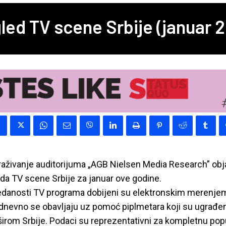
led TV scene Srbije (januar 2
raživanje auditorijuma „AGB Nielsen Media Research” obja
eda TV scene Srbije za januar ove godine.
ledanosti TV programa dobijeni su elektronskim merenjem
nevno se obavljaju uz pomoć piplmetara koji su ugrađe
irom Srbije. Podaci su reprezentativni za kompletnu popu