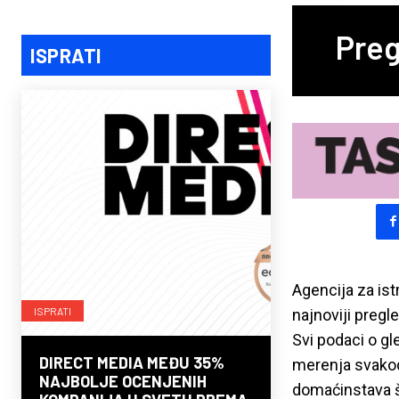
Preg
ISPRATI
Agencija za ist
ISPRATI
najnoviji pregl
Svi podaci o g
DIRECT MEDIA MEĐU 35%
merenja svakod
NAJBOLJE OCENJENIH
domaćinstava š