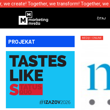
we create! Together, we transform! Together, we e
ČITAJ
MEDIJI I ONLINE
PROJEKAT