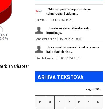
Odličan spoj tradicije i moderne
tehnologije. Sviđa mi...
BrzNet
11. 01. 2026 01:02
U svetu se slatko i kiselo cesto
kombinuju...
Anastasija Nicic
15. 09. 2025 10:38
Bravo mali. Konacno da neko razume
kako funkcionise...
Ana Miljkovic
05. 08. 2025 09:07
Serbian Chapter
ARHIVA TEKSTOVA
avgust 2026.
P
U
S
Č
P
S
N