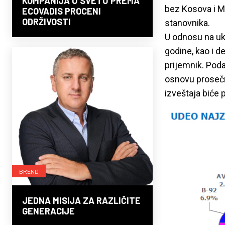
KOMPANIJA U SVETU PREMA
bez Kosova i Me
ECOVADIS PROCENI
ODRŽIVOSTI
stanovnika.
U odnosu na uku
godine, kao i d
prijemnik. Poda
osnovu prosečn
izveštaja biće 
BREND
JEDNA MISIJA ZA RAZLIČITE
GENERACIJE