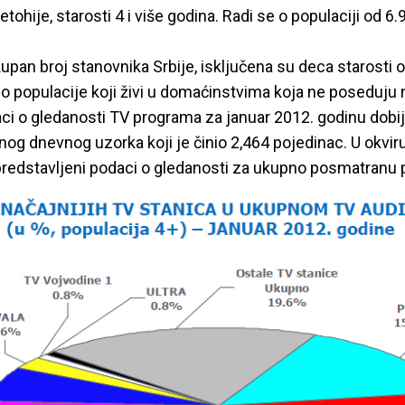
tohije, starosti 4 i više godina. Radi se o populaciji od 6
pan broj stanovnika Srbije, isključena su deca starosti o
eo populacije koji živi u domaćinstvima koja ne poseduju 
ci o gledanosti TV programa za januar 2012. godinu dobij
og dnevnog uzorka koji je činio 2,464 pojedinac. U okvir
predstavljeni podaci o gledanosti za ukupno posmatranu 