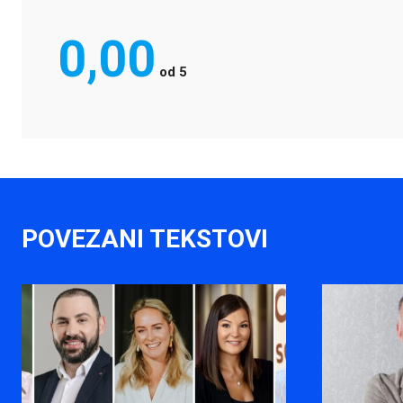
0,00
od
5
POVEZANI TEKSTOVI