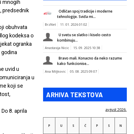
 i mnogih
, predsednik
Odličan spoj tradicije i moderne
tehnologije. Sviđa mi...
BrzNet
11. 01. 2026 01:02
oji obuhvata
edlog kodeksa o
U svetu se slatko i kiselo cesto
kombinuju...
ojekat ogranka
Anastasija Nicic
15. 09. 2025 10:38
0 godina
Bravo mali. Konacno da neko razume
kako funkcionise...
ne uvid u
Ana Miljkovic
05. 08. 2025 09:07
komuniciranja u
me koji se
ARHIVA TEKSTOVA
tost,
avgust 2026.
Do 8. aprila
P
U
S
Č
P
S
N