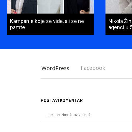
Kampanje koje se vide, ali se ne
Nikola Ži
pamte
agenciju 
Facebook
WordPress
POSTAVI KOMENTAR