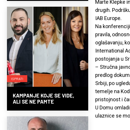
Marte Klepke i
drugih. Podršk
IAB Europe.
Na konferenciji
pravila, odnosn
oglašavanju, ko
International A
postojanja u Srb
– Stručna javnos
predlog dokume
ISPRATI
Srbiji, po ugle
temelje na Kodek
KAMPANJE KOJE SE VIDE,
pristojnost i ča
ALI SE NE PAMTE
U Domu omladine
ulaznice se mog