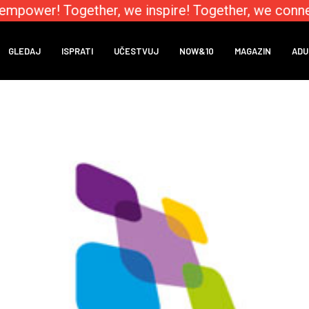
mpower! Together, we inspire! Together, we connec
GLEDAJ
ISPRATI
UČESTVUJ
NOW&10
MAGAZIN
ADU