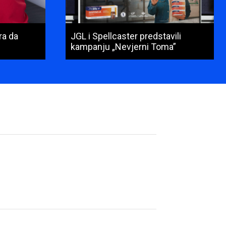
ra da
JGL i Spellcaster predstavili
kampanju „Nevjerni Toma”
Ime
i
prezime
(obavezno)
E-