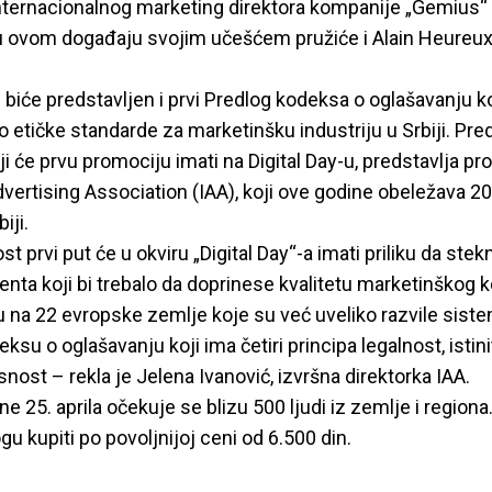
nternacionalnog marketing direktora kompanije „Gemius“
u ovom događaju svojim učešćem pružiće i Alain Heureux
 biće predstavljen i prvi Predlog kodeksa o oglašavanju k
o etičke standarde za marketinšku industriju u Srbiji. Pr
ji će prvu promociju imati na Digital Day-u, predstavlja pr
dvertising Association (IAA), koji ove godine obeležava 2
iji.
t prvi put će u okviru „Digital Day“-a imati priliku da stek
nta koji bi trebalo da doprinese kvalitetu marketinškog 
du na 22 evropske zemlje koje su već uveliko razvile siste
su o oglašavanju koji ima četiri principa legalnost, istini
snost – rekla je Jelena Ivanović, izvršna direktorka IAA.
 25. aprila očekuje se blizu 500 ljudi iz zemlje i regiona. 
u kupiti po povoljnijoj ceni od 6.500 din.