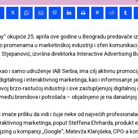
Day“ okupiće 25. aprila ove godine u Beogradu predavače i
i o promenama u marketinškoj industriji i sferi komunikacija
 Stjepanović, izvršna direktorka Interactive Advertising B
, kao i samo udruženje IAB Serbia, ima cilj aktivnu promoci
digitalnog i interaktivnog marketinga, kao i informisanje j
j brzo-rastućoj industriji i sve zastupljenijoj digitalno
zmeđu brendova i potrošača – objašnjeno je na današnjoj 
i imaće priliku da vidi i čuje neke od najvećih profesionala
teraktivnog marketinga, poput Steffena Ehrharda, produkt 
jzing u kompaniji „Google“, Matevža Klanjšeka, CPO-a kom