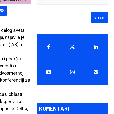
Glasaj
z celog sveta
, najavila je
urea (IAB) u
ju i podršku
avnosti o
j dvosmernoj
konferenciji za
ca u oblasti
eksperta za
KOMENTARI
panije Celtra,