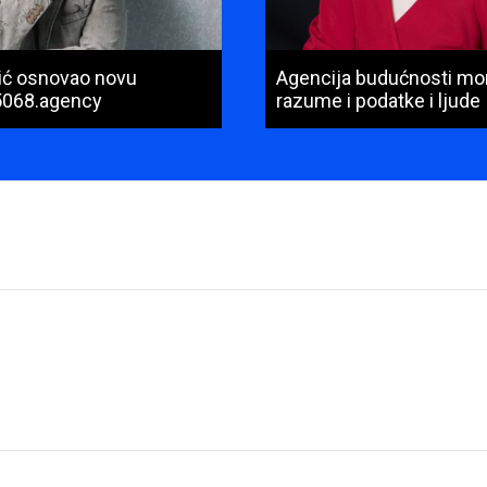
nić osnovao novu
Agencija budućnosti mo
5068.agency
razume i podatke i ljude