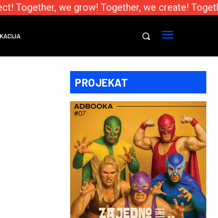
t! Together, we grow! Together, we create! Togethe
KACIJA
PROJEKAT