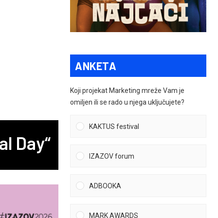
ANKETA
Koji projekat Marketing mreže Vam je
omiljen ili se rado u njega uključujete?
KAKTUS festival
al Day“
IZAZOV forum
ADBOOKA
MARK AWARDS