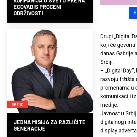
KOMPANIJA U SVETU PREMA
ECOVADIS PROCENI
ODRŽIVOSTI
Drugi „Digital 
koji će govorit
danas Gabrijela
Srbiji.
– „Digital Day“
razvoju tržišta 
promenama u ovo
komunikaciji i
medije.
BREND
Javnost u Srbij
digitalnog i in
JEDNA MISIJA ZA RAZLIČITE
GENERACIJE
display adverta