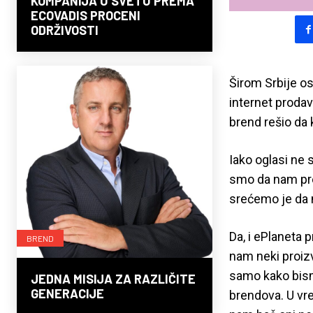
KOMPANIJA U SVETU PREMA
ECOVADIS PROCENI
ODRŽIVOSTI
Širom Srbije os
internet prodav
brend rešio d
Iako oglasi ne 
smo da nam pred
srećemo je da 
Da, i ePlaneta 
BREND
nam neki proizv
samo kako bismo
JEDNA MISIJA ZA RAZLIČITE
GENERACIJE
brendova. U vre