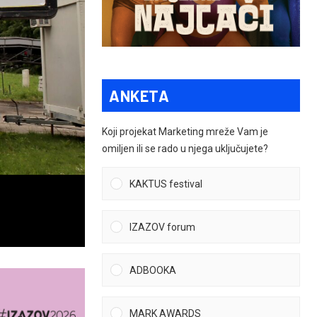
ANKETA
Koji projekat Marketing mreže Vam je
omiljen ili se rado u njega uključujete?
KAKTUS festival
IZAZOV forum
ADBOOKA
MARK AWARDS