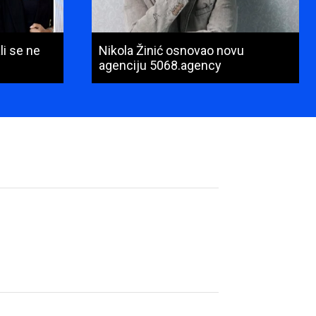
li se ne
Nikola Žinić osnovao novu
agenciju 5068.agency
Ime
i
prezime
(obavezno)
E-