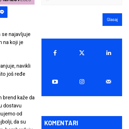
Glasaj
 se najavljuje
 na koji je
njuje, navikli
što još ređe
am brend kaže da
nu dostavu
 čujemo od
bolji, da su
KOMENTARI