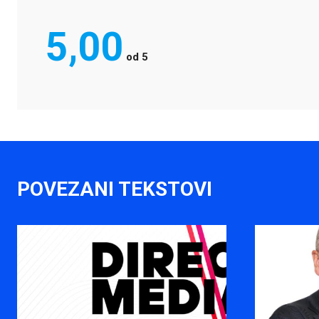
5,00
od
5
POVEZANI TEKSTOVI