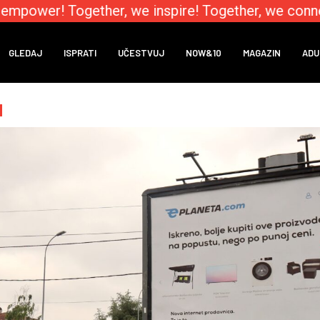
mpower! Together, we inspire! Together, we connec
GLEDAJ
ISPRATI
UČESTVUJ
NOW&10
MAGAZIN
ADU