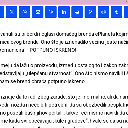
vanuli su bilbordi i oglasi domaćeg brenda ePlaneta kojim
nica ovog brenda. Ono što je iznenadilo većinu jeste način
a komunicira – POTPUNO ISKRENO!
smeju da lažu o proizvodu, između ostalog to i zakon zabra
stavljaju „ulepšanu stvarnost“. Ono što nismo navikli i 
nam se brend obraća potpuno iskreno.
priznaje da to radi zbog zarade, što je i normalno, ali da n
odi možda i neće biti potrebni, da su obezbedili besplat
 posetili baš njihov portal… takve reči nismo navikli da
me kada svi obećavaju „kule i gradove“, hvale se da su naj