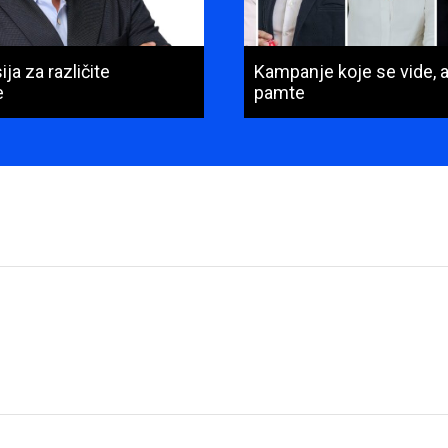
ja za različite
Kampanje koje se vide, a
e
pamte