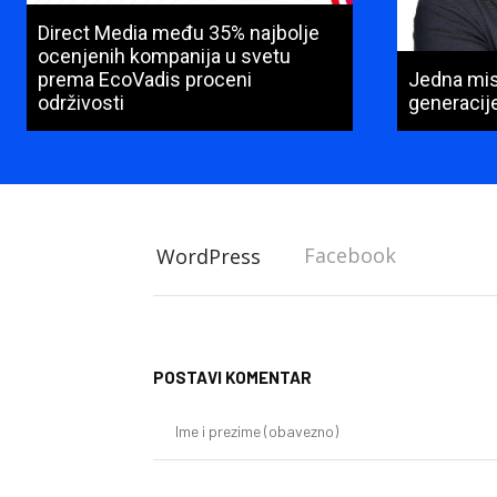
Direct Media među 35% najbolje
ocenjenih kompanija u svetu
prema EcoVadis proceni
Jedna misi
održivosti
generacij
Facebook
WordPress
POSTAVI KOMENTAR