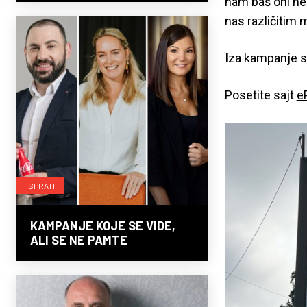
nam baš oni ne
nas različitim
Iza kampanje s
Posetite sajt
e
ISPRATI
KAMPANJE KOJE SE VIDE,
ALI SE NE PAMTE