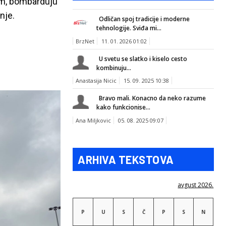
em, bombarduju
nje.
Odličan spoj tradicije i moderne
tehnologije. Sviđa mi...
BrzNet
11. 01. 2026 01:02
U svetu se slatko i kiselo cesto
kombinuju...
Anastasija Nicic
15. 09. 2025 10:38
Bravo mali. Konacno da neko razume
kako funkcionise...
Ana Miljkovic
05. 08. 2025 09:07
ARHIVA TEKSTOVA
avgust 2026.
P
U
S
Č
P
S
N