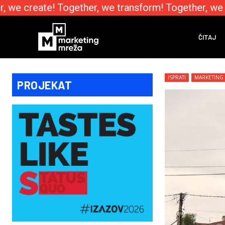
we create! Together, we transform! Together, we e
ČITAJ
ISPRATI
MARKETING
PROJEKAT