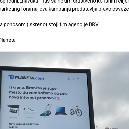
ophodni, „navuku“ nas sa nekim društveno korisnim cilj
 marketing forama, ova kampanja predstavlja pravo osveže
a ponosom (iskreno) stoji tim agencije DRV.
Planeta