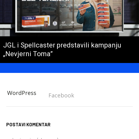
JGL i Spellcaster predstavili kampanju
„Nevjerni Toma”
WordPress
Facebook
POSTAVI KOMENTAR
Im