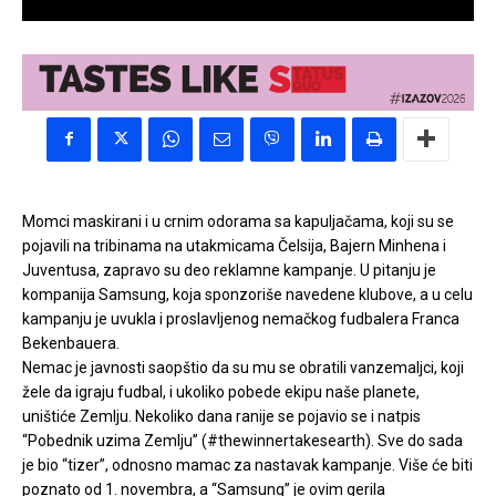
Momci maskirani i u crnim odorama sa kapuljačama, koji su se
pojavili na tribinama na utakmicama Čelsija, Bajern Minhena i
Juventusa, zapravo su deo reklamne kampanje. U pitanju je
kompanija Samsung, koja sponzoriše navedene klubove, a u celu
kampanju je uvukla i proslavljenog nemačkog fudbalera Franca
Bekenbauera.
Nemac je javnosti saopštio da su mu se obratili vanzemaljci, koji
žele da igraju fudbal, i ukoliko pobede ekipu naše planete,
uništiće Zemlju. Nekoliko dana ranije se pojavio se i natpis
“Pobednik uzima Zemlju” (#thewinnertakesearth). Sve do sada
je bio “tizer”, odnosno mamac za nastavak kampanje. Više će biti
poznato od 1. novembra, a “Samsung” je ovim gerila