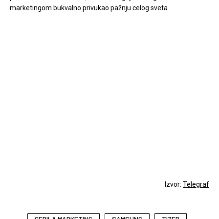
marketingom bukvalno privukao pažnju celog sveta.
Izvor:
Telegraf
GERILA MARKETING
SAMSUNG
TIZER