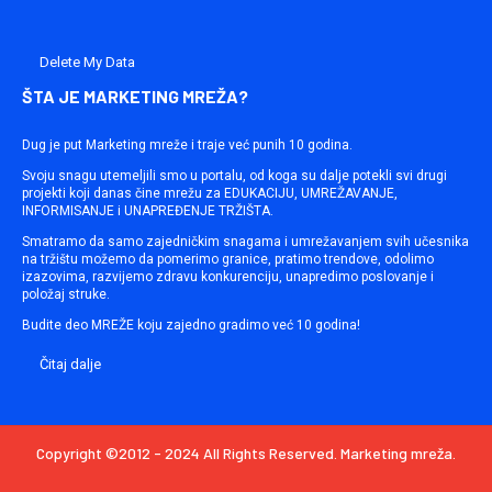
Delete My Data
ŠTA JE MARKETING MREŽA?
Dug je put Marketing mreže i traje već punih 10 godina.
Svoju snagu utemeljili smo u portalu, od koga su dalje potekli svi drugi
projekti koji danas čine mrežu za EDUKACIJU, UMREŽAVANJE,
INFORMISANJE i UNAPREĐENJE TRŽIŠTA.
Smatramo da samo zajedničkim snagama i umrežavanjem svih učesnika
na tržištu možemo da pomerimo granice, pratimo trendove, odolimo
izazovima, razvijemo zdravu konkurenciju, unapredimo poslovanje i
položaj struke.
Budite deo MREŽE koju zajedno gradimo već 10 godina!
Čitaj dalje
Copyright ©2012 - 2024 All Rights Reserved. Marketing mreža.