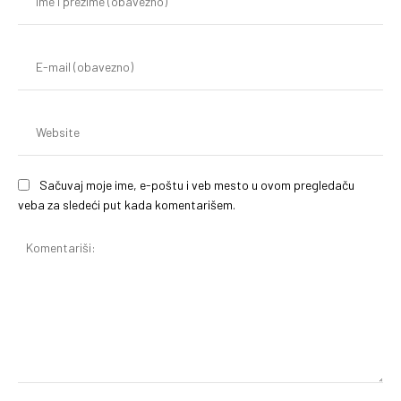
i
pr
(o
E-
mai
(o
We
Sačuvaj moje ime, e-poštu i veb mesto u ovom pregledaču
veba za sledeći put kada komentarišem.
Komentariši: