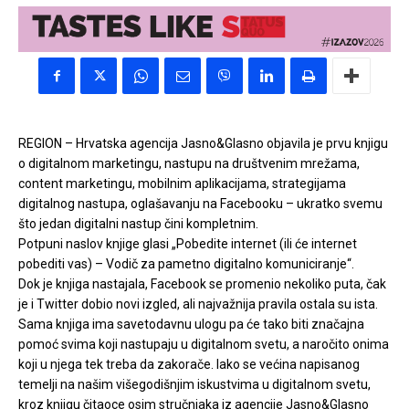
REGION – Hrvatska agencija Jasno&Glasno objavila je prvu knjigu
o digitalnom marketingu, nastupu na društvenim mrežama,
content marketingu, mobilnim aplikacijama, strategijama
digitalnog nastupa, oglašavanju na Facebooku – ukratko svemu
što jedan digitalni nastup čini kompletnim.
Potpuni naslov knjige glasi „Pobedite internet (ili će internet
pobediti vas) – Vodič za pametno digitalno komuniciranje“.
Dok je knjiga nastajala, Facebook se promenio nekoliko puta, čak
je i Twitter dobio novi izgled, ali najvažnija pravila ostala su ista.
Sama knjiga ima savetodavnu ulogu pa će tako biti značajna
pomoć svima koji nastupaju u digitalnom svetu, a naročito onima
koji u njega tek treba da zakorače. Iako se većina napisanog
temelji na našim višegodišnjim iskustvima u digitalnom svetu,
kroz knjigu čitaoce osim stručnjaka iz agencije Jasno&Glasno