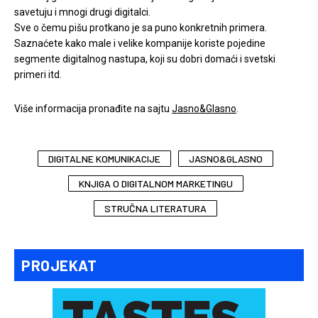
savetuju i mnogi drugi digitalci.
Sve o čemu pišu protkano je sa puno konkretnih primera.
Saznaćete kako male i velike kompanije koriste pojedine
segmente digitalnog nastupa, koji su dobri domaći i svetski
primeri itd.
Više informacija pronađite na sajtu
Jasno&Glasno
.
DIGITALNE KOMUNIKACIJE
JASNO&GLASNO
KNJIGA O DIGITALNOM MARKETINGU
STRUČNA LITERATURA
PROJEKAT