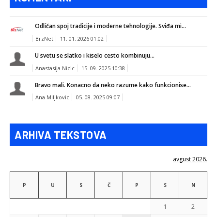
Odličan spoj tradicije i moderne tehnologije. Sviđa mi...
BrzNet
11. 01. 2026 01:02
U svetu se slatko i kiselo cesto kombinuju...
Anastasija Nicic
15. 09. 2025 10:38
Bravo mali. Konacno da neko razume kako funkcionise...
Ana Miljkovic
05. 08. 2025 09:07
ARHIVA TEKSTOVA
avgust 2026.
P
U
S
Č
P
S
N
1
2