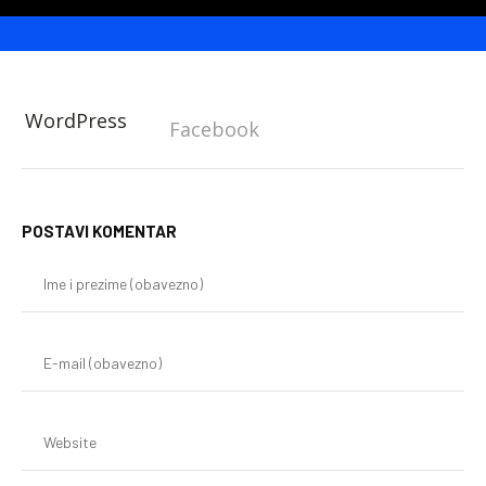
WordPress
Facebook
POSTAVI KOMENTAR
Im
i
pr
(o
E-
mai
(o
We