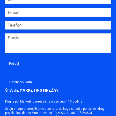
Delete My Data
ŠTA JE MARKETING MREŽA?
Dug je put Marketing mreže i traje već punih 10 godina.
Svoju snagu utemeljili smo u portalu, od koga su dalje potekli svi drugi
projekti koji danas čine mrežu za EDUKACIJU, UMREŽAVANJE,