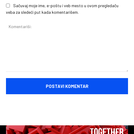
Sačuvaj moje ime, e-poštu i veb mesto u ovom pregledaču
veba za sledeći put kada komentarišem.
Komentariši: