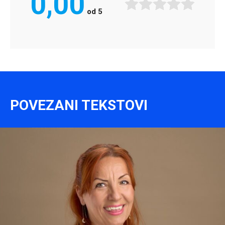
0,00
od
5
POVEZANI TEKSTOVI