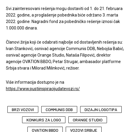
Svi zainteresovani rešenja mogu dostaviti od 1. do 21. februara
2022. godine, a proglašenje pobednika biće održano 3. marta
2022. godine. Nagradni fond za pobedničko rešenje iznosi čak
1.000.000 dinara.
Članovi žirija koji će odabrati najbolje od dostavljenih rešenja su:
Ivan Stanković, osnivač agencije Communis DDB, Nebojša Babić,
osnivač agencije Orange Studio, Nataša Filipović, direktor
agencije OVATION BBDO, Petar Strugar, ambasador platforme
Srbija stvara i Milorad Milinković, režiser.
Više informacija dostupno je na
https://www.pustiinspiracijudatevozi.rs/
BRZI VOZOVI
COMMUNIS DDB
DIZAJN LOGOTIPA
KONKURS ZA LOGO
ORANGE STUDIO
OVATION BBDO
VOZOVI SRBIJE