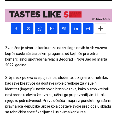
Zvanično je otvoren konkurs za naziv i logo novih brzih vozova
koji će saobraćati srpskim prugama, od kojih će prvi biti u
komercijalnoj upotrebi na relaciji Beograd – Novi Sad od marta
2022. godine.
Srbija voz poziva sve pojedince, studente, dizajnere, umetnike,
kao i sve kreativce da dostave svoje predloge za vizuelni
identitet (logotip) i naziv novih brzih vozova, kako bismo kreirali
novi brend u okviru železnice, učinili ga prepoznatljivim i istakli
njegovu jedinstvenost. Pravo učešća imaju svi punoletni građani i
pravna lica Republike Srbije koja dostave svoje predloge u skladu
sa tehničkim specifikacijama i uslovima konkursa.