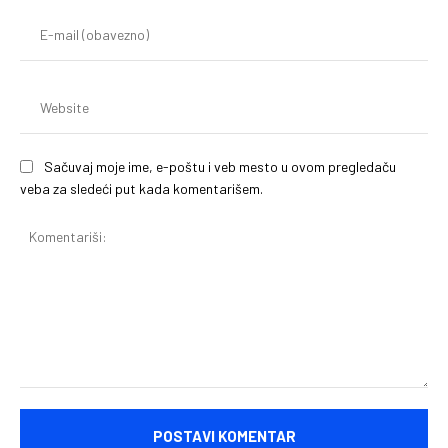
(o
E-
mai
(o
We
Sačuvaj moje ime, e-poštu i veb mesto u ovom pregledaču
veba za sledeći put kada komentarišem.
Komentariši: