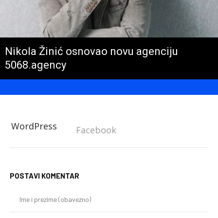
Nikola Žinić osnovao novu agenciju
5068.agency
WordPress
Facebook
POSTAVI KOMENTAR
Im
i
pr