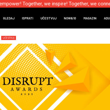
power! Together, we inspire! Together, we connect
GLEDAJ
ISPRATI
UČESTVUJ
NOW&10
MAGAZIN
ADU
UČESTVUJ