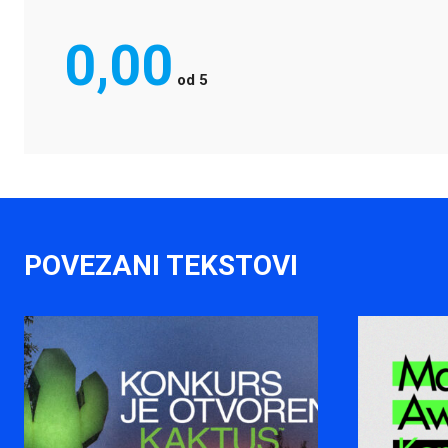
0,00
od
5
POVEZANI TEKSTOVI