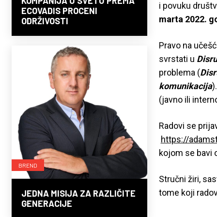
KOMPANIJA U SVETU PREMA
i povuku društ
ECOVADIS PROCENI
marta 2022. g
ODRŽIVOSTI
Pravo na učešće
svrstati u
Disru
problema (
Disr
komunikacija
)
(javno ili inter
Radovi se prija
https://adamst
kojom se bavi or
BREND
Stručni žiri, sa
tome koji radov
JEDNA MISIJA ZA RAZLIČITE
GENERACIJE