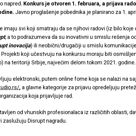
vo napred.
Konkurs je otvoren 1. februara, a prijava rado
odine.
Javno proglašenje pobednika je planirano za 1. apri
 imaju svi koji smatraju da se njihovi radovi (iz bilo koje
pt
, a to podrazumeva da su inovativni u smislu rešenja 
upt inovacija
) ili neobični/drugačiji u smislu komunikacije
. Projekti koji učestvuju na konkursu moraju biti osmišljeni
no) na teritoriji Srbije, najvećim delom tokom 2021. godine.
vljuju elektronski, putem online fome koja se nalazi na sa
udio.rs/
,
a glavne kategorije za prijavu opredeljuju prete
ganizacija koja prijavljuje rad.
stavljen od vhunskih profesionalaca iz različitih oblasti, d
i zaslužuju Disrupt nagradu.