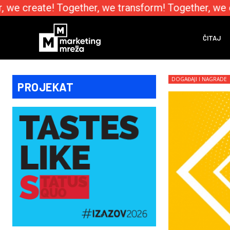
we create! Together, we transform! Together, we em
ČITAJ
DOGAĐAJI I NAGRADE
PROJEKAT