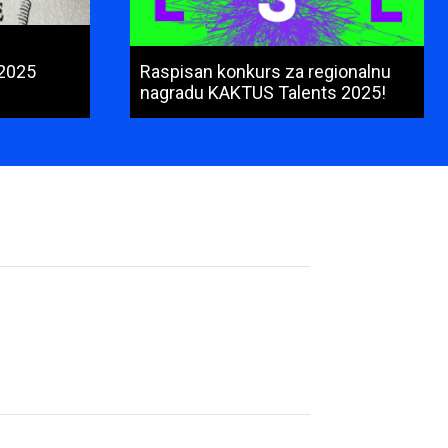
 2025
Raspisan konkurs za regionalnu
nagradu KAKTUS Talents 2025!
Ime
i
prezime
(obavezno)
E-