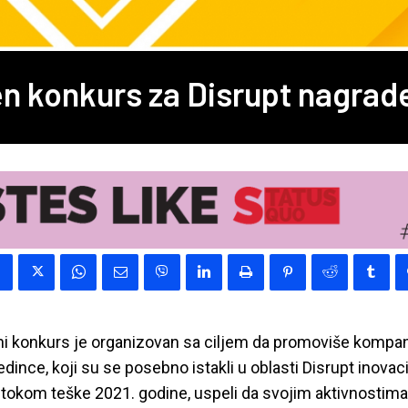
n konkurs za Disrupt nagrad
ni konkurs je organizovan sa ciljem da promoviše kompani
dince, koji su se posebno istakli u oblasti Disrupt inovacij
i tokom teške 2021. godine, uspeli da svojim aktivnostim