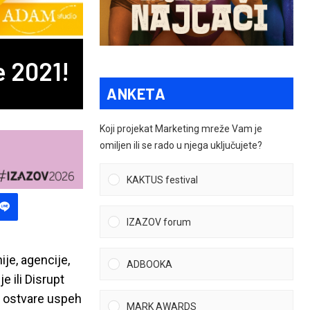
e 2021!
ANKETA
Koji projekat Marketing mreže Vam je
omiljen ili se rado u njega uključujete?
KAKTUS festival
IZAZOV forum
je, agencije,
ADBOOKA
e ili Disrupt
a ostvare uspeh
MARK AWARDS