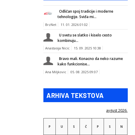
Odličan spoj tradicije i moderne
tehnologije. Sviđa mi...
BrzNet
11. 01. 2026 01:02
U svetu se slatko i kiselo cesto
kombinuju...
Anastasija Nicic
15. 09. 2025 10:38
Bravo mali. Konacno da neko razume
kako funkcionise...
Ana Miljkovic
05. 08. 2025 09:07
ARHIVA TEKSTOVA
avgust 2026.
P
U
S
Č
P
S
N