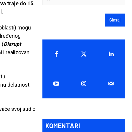
va traje do 15.
l.
Glasaj
 oblasti) mogu
određenog
 (
Disrupt
 i realizovani
jtu
žnu delatnost
avaće svoj sud o
KOMENTARI