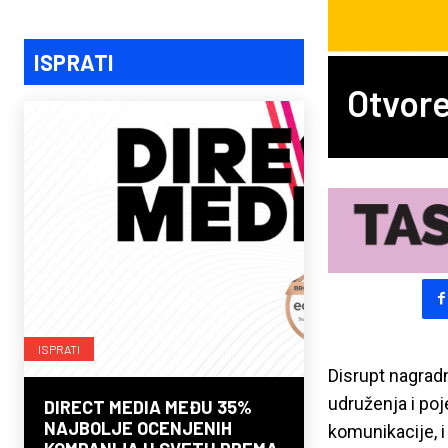
ISPRATI
Otvore
ISPRATI
Disrupt nagrad
udruženja i poje
DIRECT MEDIA MEĐU 35%
NAJBOLJE OCENJENIH
komunikacije, 