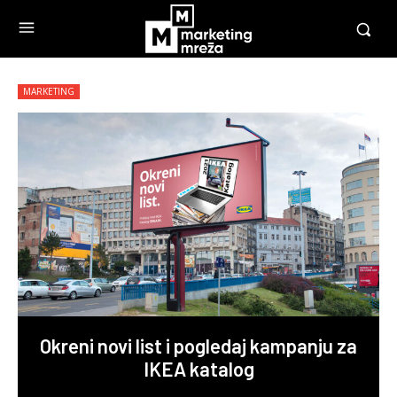
MARKETING
Okreni novi list i pogledaj kampanju za
IKEA katalog