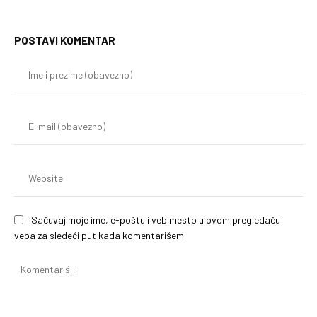
POSTAVI KOMENTAR
Im
i
pr
(o
E-
mai
(o
We
Sačuvaj moje ime, e-poštu i veb mesto u ovom pregledaču
veba za sledeći put kada komentarišem.