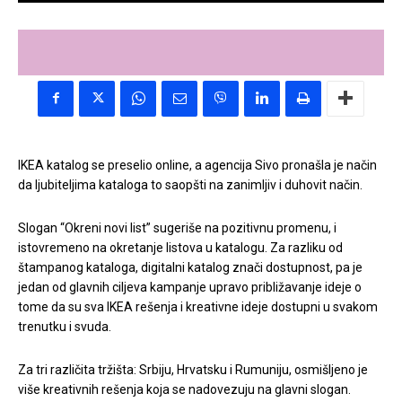
IKEA katalog se preselio online, a agencija Sivo pronašla je način
da ljubiteljima kataloga to saopšti na zanimljiv i duhovit način.
Slogan “Okreni novi list” sugeriše na pozitivnu promenu, i
istovremeno na okretanje listova u katalogu. Za razliku od
štampanog kataloga, digitalni katalog znači dostupnost, pa je
jedan od glavnih ciljeva kampanje upravo približavanje ideje o
tome da su sva IKEA rešenja i kreativne ideje dostupni u svakom
trenutku i svuda.
Za tri različita tržišta: Srbiju, Hrvatsku i Rumuniju, osmišljeno je
više kreativnih rešenja koja se nadovezuju na glavni slogan.