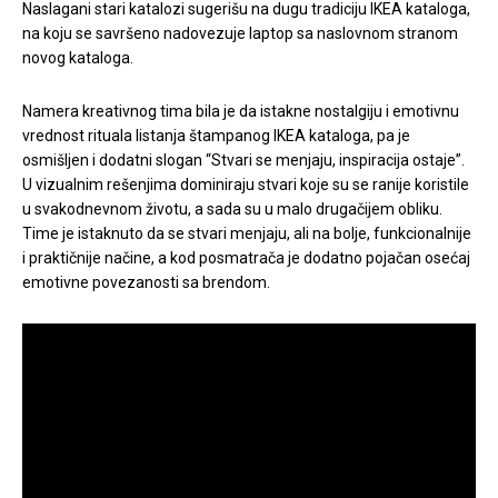
Naslagani stari katalozi sugerišu na dugu tradiciju IKEA kataloga,
na koju se savršeno nadovezuje laptop sa naslovnom stranom
novog kataloga.
Namera kreativnog tima bila je da istakne nostalgiju i emotivnu
vrednost rituala listanja štampanog IKEA kataloga, pa je
osmišljen i dodatni slogan “Stvari se menjaju, inspiracija ostaje”.
U vizualnim rešenjima dominiraju stvari koje su se ranije koristile
u svakodnevnom životu, a sada su u malo drugačijem obliku.
Time je istaknuto da se stvari menjaju, ali na bolje, funkcionalnije
i praktičnije načine, a kod posmatrača je dodatno pojačan osećaj
emotivne povezanosti sa brendom.