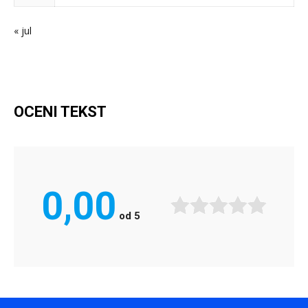
« jul
OCENI TEKST
0,00
od
5