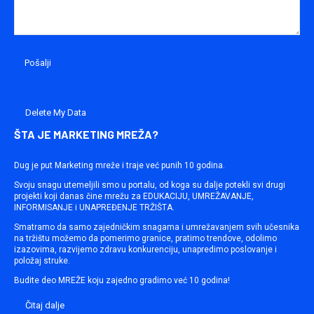
Delete My Data
ŠTA JE MARKETING MREŽA?
Dug je put Marketing mreže i traje već punih 10 godina.
Svoju snagu utemeljili smo u portalu, od koga su dalje potekli svi drugi
projekti koji danas čine mrežu za EDUKACIJU, UMREŽAVANJE,
INFORMISANJE i UNAPREĐENJE TRŽIŠTA.
Smatramo da samo zajedničkim snagama i umrežavanjem svih učesnika
na tržištu možemo da pomerimo granice, pratimo trendove, odolimo
izazovima, razvijemo zdravu konkurenciju, unapredimo poslovanje i
položaj struke.
Budite deo MREŽE koju zajedno gradimo već 10 godina!
Čitaj dalje