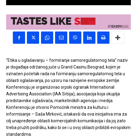
“Etika u oglašavanju – formiranje samoregulatornog tela” naziv
je događaja održanog juče u Grand Casinu Beograd, kojim je
označen početak rada na formiranju samoregulatornog tela u
oblasti oglašavanja, po uzoru na razvijene evropske zemlje.
Konferenciju je organizovao srpski ogranak International
Advertising Association (IAA Srbija), asocijacija koja okuplja
predstavnike oglašivača, marketinških agencija i medija.
Konferenciju je otvorio Pomoćnik ministra za kulturu i
informisanje – Saša Mirković, istakavši da ova inicijativa ima za
cilj unapređenje oblasti komercijalnih komunikacija i da joj zato
treba pružiti podršku, kako bi se i u ovoj oblasti približili evropskim
standardima.