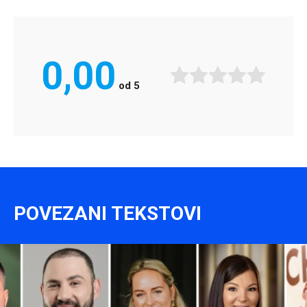
0,00
od
5
POVEZANI TEKSTOVI