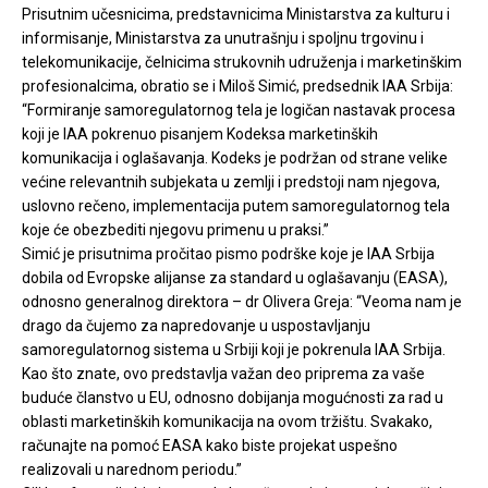
Prisutnim učesnicima, predstavnicima Ministarstva za kulturu i
informisanje, Ministarstva za unutrašnju i spoljnu trgovinu i
telekomunikacije, čelnicima strukovnih udruženja i marketinškim
profesionalcima, obratio se i Miloš Simić, predsednik IAA Srbija:
“Formiranje samoregulatornog tela je logičan nastavak procesa
koji je IAA pokrenuo pisanjem Kodeksa marketinških
komunikacija i oglašavanja. Kodeks je podržan od strane velike
većine relevantnih subjekata u zemlji i predstoji nam njegova,
uslovno rečeno, implementacija putem samoregulatornog tela
koje će obezbediti njegovu primenu u praksi.”
Simić je prisutnima pročitao pismo podrške koje je IAA Srbija
dobila od Evropske alijanse za standard u oglašavanju (EASA),
odnosno generalnog direktora – dr Olivera Greja: “Veoma nam je
drago da čujemo za napredovanje u uspostavljanju
samoregulatornog sistema u Srbiji koji je pokrenula IAA Srbija.
Kao što znate, ovo predstavlja važan deo priprema za vaše
buduće članstvo u EU, odnosno dobijanja mogućnosti za rad u
oblasti marketinških komunikacija na ovom tržištu. Svakako,
računajte na pomoć EASA kako biste projekat uspešno
realizovali u narednom periodu.”