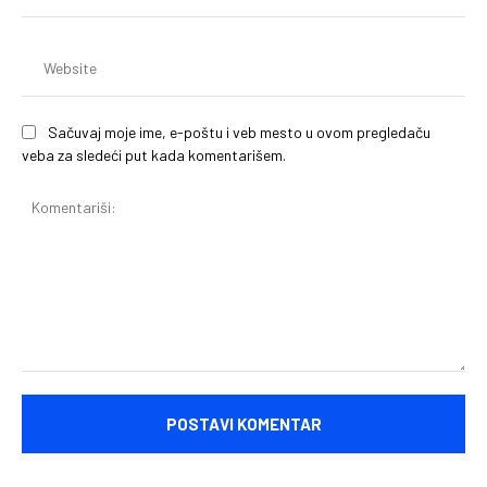
(o
We
Sačuvaj moje ime, e-poštu i veb mesto u ovom pregledaču
veba za sledeći put kada komentarišem.
Komentariši: