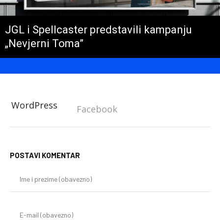
JGL i Spellcaster predstavili kampanju
„Nevjerni Toma”
WordPress
Facebook
POSTAVI KOMENTAR
Im
i
pr
(o
E-
mai