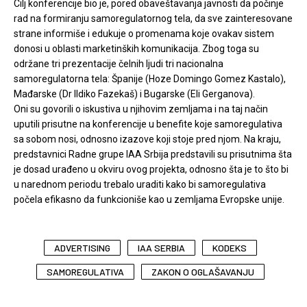
Cilj konferencije bio je, pored obaveštavanja javnosti da počinje
rad na formiranju samoregulatornog tela, da sve zainteresovane
strane informiše i edukuje o promenama koje ovakav sistem
donosi u oblasti marketinških komunikacija. Zbog toga su
održane tri prezentacije čelnih ljudi tri nacionalna
samoregulatorna tela: Španije (Hoze Domingo Gomez Kastalo),
Mađarske (Dr Ildiko Fazekaš) i Bugarske (Eli Gerganova).
Oni su govorili o iskustiva u njihovim zemljama i na taj način
uputili prisutne na konferencije u benefite koje samoregulativa
sa sobom nosi, odnosno izazove koji stoje pred njom. Na kraju,
predstavnici Radne grupe IAA Srbija predstavili su prisutnima šta
je dosad urađeno u okviru ovog projekta, odnosno šta je to što bi
u narednom periodu trebalo uraditi kako bi samoregulativa
počela efikasno da funkcioniše kao u zemljama Evropske unije.
ADVERTISING
IAA SERBIA
KODEKS
SAMOREGULATIVA
ZAKON O OGLAŠAVANJU