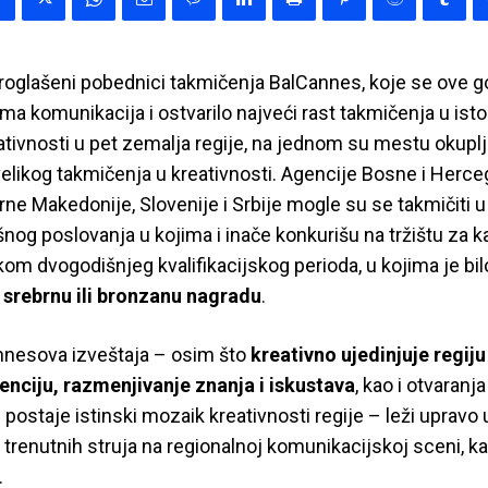
roglašeni pobednici takmičenja BalCannes, koje se ove go
ma komunikacija i ostvarilo najveći rast takmičenja u istori
ativnosti u pet zemalja regije, na jednom su mestu okuplj
velikog takmičenja u kreativnosti. Agencije Bosne i Herce
ne Makedonije, Slovenije i Srbije mogle su se takmičiti u
šnog poslovanja u kojima i inače konkurišu na tržištu za
om dvogodišnjeg kvalifikacijskog perioda, u kojima je b
 srebrnu ili bronzanu nagradu
.
nesova izveštaja – osim što
kreativno ujedinjuje regiju
nciju, razmenjivanje znanja i iskustava
, kao i otvaranj
 postaje istinski mozaik kreativnosti regije – leži upravo u
 trenutnih struja na regionalnoj komunikacijskoj sceni, kao 
.