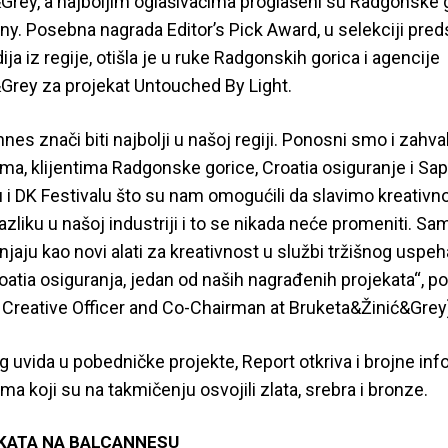
Grey, a najboljim oglašivačima proglašeni su Radgonske g
y. Posebna nagrada Editor’s Pick Award, u selekciji pred
ja iz regije, otišla je u ruke Radgonskih gorica i agencije
Grey za projekat Untouched By Light.
nnes znači biti najbolji u našoj regiji. Ponosni smo i zah
ma, klijentima Radgonske gorice, Croatia osiguranje i Sapo
 i DK Festivalu što su nam omogućili da slavimo kreativno
razliku u našoj industriji i to se nikada neće promeniti. S
jaju kao novi alati za kreativnost u službi tržišnog uspeh
oatia osiguranja, jedan od naših nagrađenih projekata“, po
 Creative Officer and Co-Chairman at Bruketa&Žinić&Grey
g uvida u pobedničke projekte, Report otkriva i brojne inf
ma koji su na takmičenju osvojili zlata, srebra i bronze.
KATA NA BALCANNESU