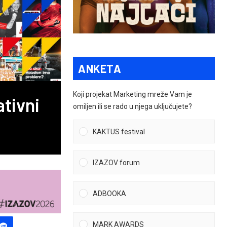
ANKETA
Koji projekat Marketing mreže Vam je
tivni
omiljen ili se rado u njega uključujete?
KAKTUS festival
IZAZOV forum
ADBOOKA
MARK AWARDS