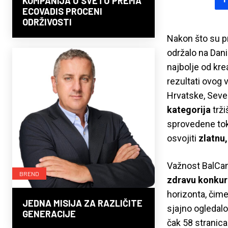
KOMPANIJA U SVETU PREMA
ECOVADIS PROCENI
ODRŽIVOSTI
Nakon što su p
održalo na Dani
najbolje od kre
rezultati ovog 
Hrvatske, Sever
kategorija
trži
sprovedene tok
osvojiti
zlatnu,
Važnost BalCan
BREND
zdravu konkure
horizonta, čime
JEDNA MISIJA ZA RAZLIČITE
sjajno ogledalo
GENERACIJE
čak 58 stranica