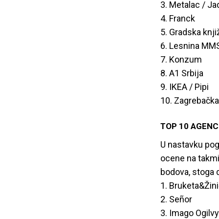
3. Metalac / Ja
4. Franck
5. Gradska knji
6. Lesnina MMS
7. Konzum
8. A1 Srbija
9. IKEA / Pipi
10. Zagrebačka
TOP 10 AGENC
U nastavku pogle
ocene na takmi
bodova, stoga d
1. Bruketa&Žin
2. Señor
3. Imago Ogilvy