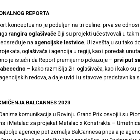
IONALNOG REPORTA
t konceptualno je podeljen na tri celine: prva se odnosi
ruga
rangira oglašivače
čiji su projekti učestvovali u takm
sredsređuje na
agencijske lestvice
. U izveštaju su tako 
projekata, oglašivača i agencija u regiji, kao i poredak unut
no je istaći i da Report premijerno pokazuje –
prvi put s
e abecedno
– kako razmišlja žiri oglašivača, kao i kako su 
iz agencijskih redova, a daje uvid i u stavove predstavnika 
KMIČENJA BALCANNES 2023
anima komunikacija u Rovinju Grand Prix osvojili su Pioni
 i Metalac za projekat Metalac x Konstrakta – Umetnica
najbolje agencije pet zemalja BalCannesa pripala je agenc