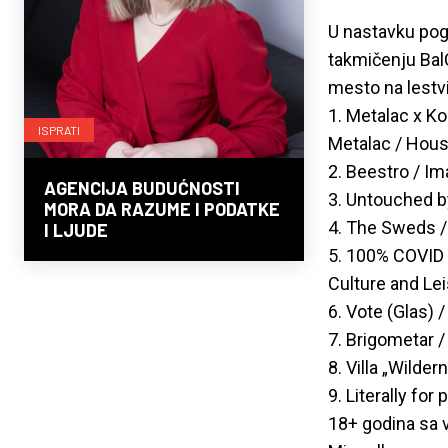
U nastavku pogl
takmičenju BalC
mesto na lestvi
1. Metalac x K
ISPRATI
Metalac / Hou
2. Beestro / Im
AGENCIJA BUDUĆNOSTI
3. Untouched b
MORA DA RAZUME I PODATKE
4. The Sweds /
I LJUDE
5. 100% COVID 
Culture and Le
6. Vote (Glas) 
7. Brigometar /
8. Villa „Wilde
9. Literally fo
18+ godina sa v