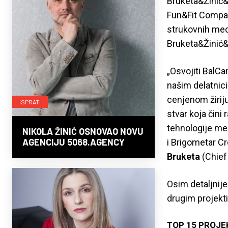
Bruketa&Žinić&
Fun&Fit Compan
strukovnih medi
Bruketa&Žinić&
„Osvojiti BalCa
našim delatnici
cenjenom žiriju
ISPRATI
stvar koja čini 
tehnologije men
NIKOLA ŽINIĆ OSNOVAO NOVU
AGENCIJU 5068.AGENCY
i Brigometar Cr
Bruketa
(Chief
Osim detaljnije
drugim projekti
TOP 15 PROJE