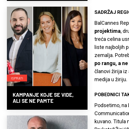
SADRŽAJ REG
BalCannes Repor
projektima
, d
treća celina u
liste najboljih 
zemalja. Potreb
po rangu, a n
članovi žirija 
ISPRATI
medija u žiriju.
POBEDNICI TA
KAMPANJE KOJE SE VIDE,
ALI SE NE PAMTE
Podsetimo, na D
Communications
kuvano. Titula 