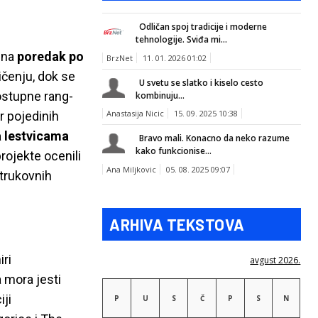
Odličan spoj tradicije i moderne
tehnologije. Sviđa mi...
 na
poredak po
BrzNet
11. 01. 2026 01:02
ičenju, dok se
U svetu se slatko i kiselo cesto
dostupne rang-
kombinuju...
Anastasija Nicic
15. 09. 2025 10:38
ar pojedinih
a lestvicama
Bravo mali. Konacno da neko razume
kako funkcionise...
projekte ocenili
Ana Miljkovic
05. 08. 2025 09:07
strukovnih
ARHIVA TEKSTOVA
ri
avgust 2026.
 mora jesti
iji
P
U
S
Č
P
S
N