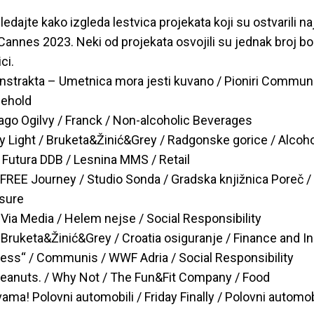
edajte kako izgleda lestvica projekata koji su ostvarili n
annes 2023. Neki od projekata osvojili su jednak broj bo
ci.
onstrakta – Umetnica mora jesti kuvano / Pioniri Communi
sehold
ago Ogilvy / Franck / Non-alcoholic Beverages
y Light / Bruketa&Žinić&Grey / Radgonske gorice / Alcoh
 Futura DDB / Lesnina MMS / Retail
FREE Journey / Studio Sonda / Gradska knjižnica Poreč /
isure
/ Via Media / Helem nejse / Social Responsibility
 Bruketa&Žinić&Grey / Croatia osiguranje / Finance and I
rness“ / Communis / WWF Adria / Social Responsibility
r peanuts. / Why Not / The Fun&Fit Company / Food
ama! Polovni automobili / Friday Finally / Polovni automobi