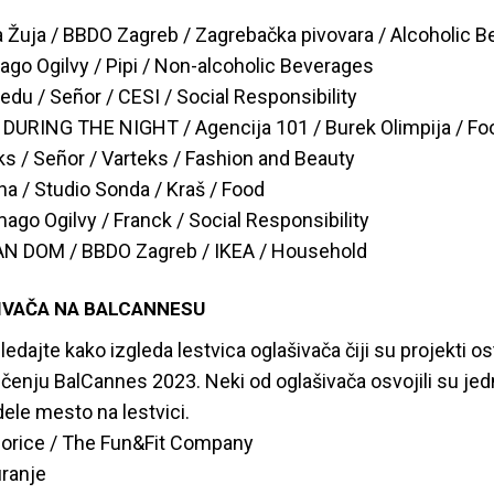
 Žuja / BBDO Zagreb / Zagrebačka pivovara / Alcoholic 
mago Ogilvy / Pipi / Non-alcoholic Beverages
redu / Señor / CESI / Social Responsibility
DURING THE NIGHT / Agencija 101 / Burek Olimpija / Fo
eks / Señor / Varteks / Fashion and Beauty
na / Studio Sonda / Kraš / Food
mago Ogilvy / Franck / Social Responsibility
AN DOM / BBDO Zagreb / IKEA / Household
IVAČA NA BALCANNESU
dajte kako izgleda lestvica oglašivača čiji su projekti ost
čenju BalCannes 2023. Neki od oglašivača osvojili su jed
ele mesto na lestvici.
orice / The Fun&Fit Company
uranje