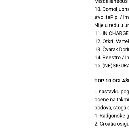
Miscellaneous
10. Domoljubna
#volitePipi / I
Nije u redu u u
11. IN CHARGE 
12. Otkrij Vart
13. Čvarak Dori
14. Beestro / I
15. (NE)SIGUR
TOP 10 OGLAŠ
U nastavku pogle
ocene na takmi
bodova, stoga d
1. Radgonske g
2. Croatia osig