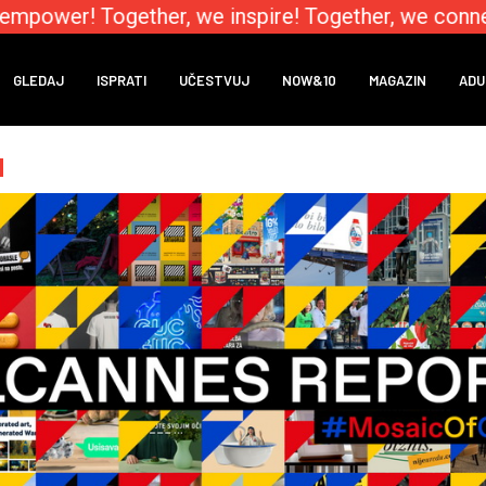
mpower! Together, we inspire! Together, we connec
GLEDAJ
ISPRATI
UČESTVUJ
NOW&10
MAGAZIN
ADU