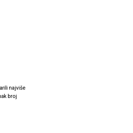
rili najviše
ak broj