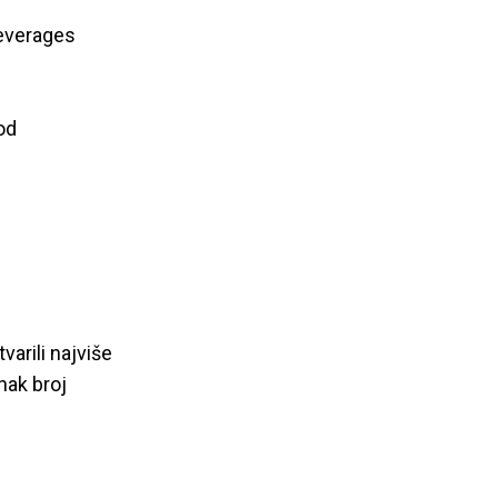
Beverages
od
varili najviše
nak broj