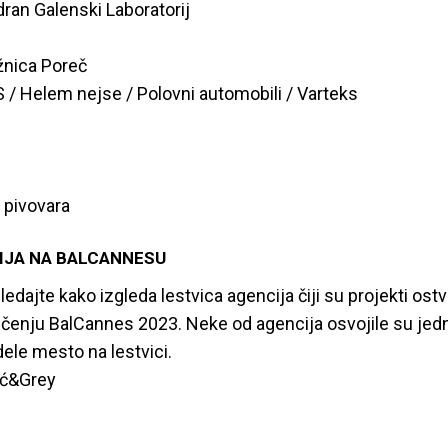
dran Galenski Laboratorij
žnica Poreč
 / Helem nejse / Polovni automobili / Varteks
 pivovara
IJA NA BALCANNESU
dajte kako izgleda lestvica agencija čiji su projekti ostva
čenju BalCannes 2023. Neke od agencija osvojile su jedn
ele mesto na lestvici.
ić&Grey