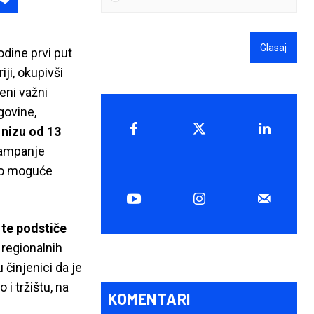
Glasaj
dine prvi put
ji, okupivši
eni važni
govine,
nizu od 13
 kampanje
ilo moguće
 te podstiče
a regionalnih
 činjenici da je
i tržištu, na
KOMENTARI