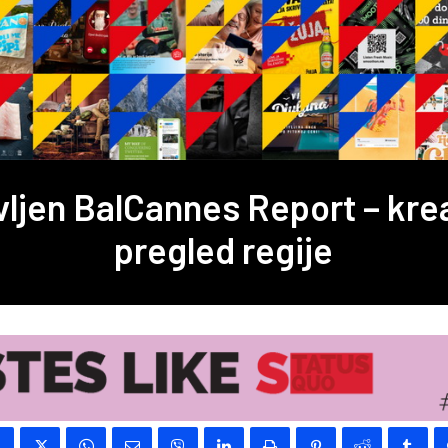
vljen BalCannes Report – krea
pregled regije