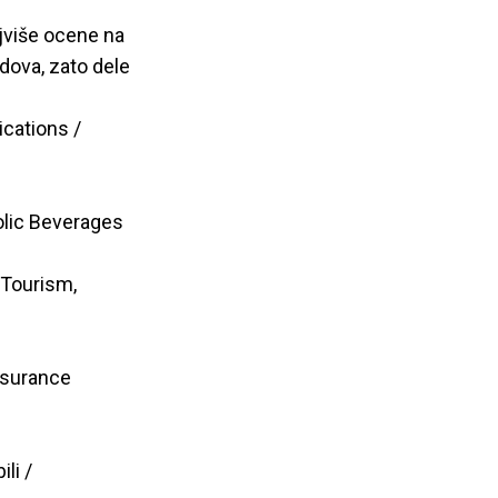
ajviše ocene na
dova, zato dele
cations /
olic Beverages
 Tourism,
nsurance
li /