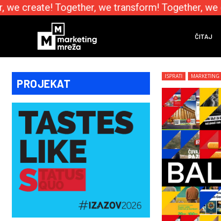
we create! Together, we transform! Together, we e
ČITAJ
ISPRATI
MARKETING
PROJEKAT