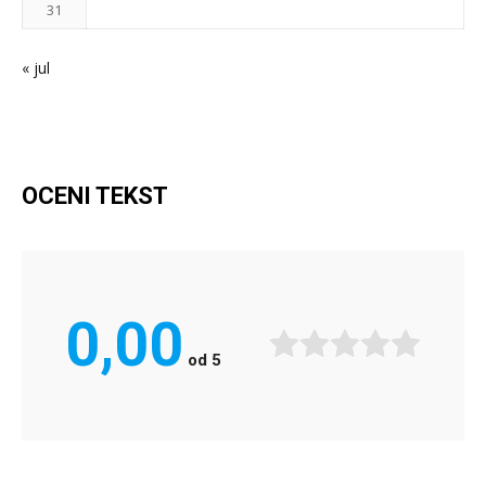
31
« jul
OCENI TEKST
0,00
od
5