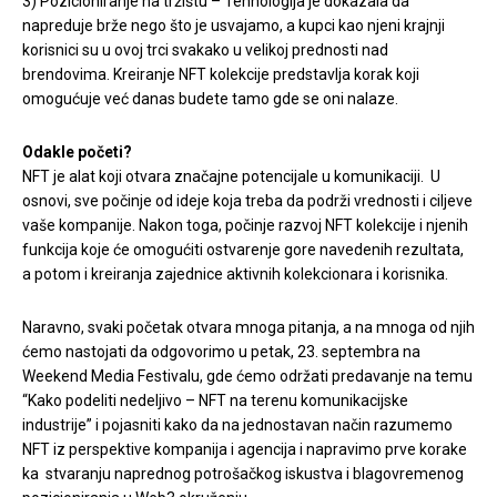
3) Pozicioniranje na tržištu – Tehnologija je dokazala da
napreduje brže nego što je usvajamo, a kupci kao njeni krajnji
korisnici su u ovoj trci svakako u velikoj prednosti nad
brendovima. Kreiranje NFT kolekcije predstavlja korak koji
omogućuje već danas budete tamo gde se oni nalaze.
Odakle početi?
NFT je alat koji otvara značajne potencijale u komunikaciji. U
osnovi, sve počinje od ideje koja treba da podrži vrednosti i ciljeve
vaše kompanije. Nakon toga, počinje razvoj NFT kolekcije i njenih
funkcija koje će omogućiti ostvarenje gore navedenih rezultata,
a potom i kreiranja zajednice aktivnih kolekcionara i korisnika.
Naravno, svaki početak otvara mnoga pitanja, a na mnoga od njih
ćemo nastojati da odgovorimo u petak, 23. septembra na
Weekend Media Festivalu, gde ćemo održati predavanje na temu
“Kako podeliti nedeljivo – NFT na terenu komunikacijske
industrije” i pojasniti kako da na jednostavan način razumemo
NFT iz perspektive kompanija i agencija i napravimo prve korake
ka stvaranju naprednog potrošačkog iskustva i blagovremenog