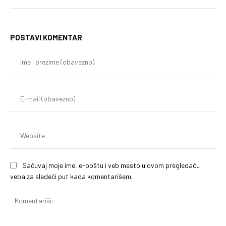
POSTAVI KOMENTAR
Im
i
pr
(o
E-
mai
(o
We
Sačuvaj moje ime, e-poštu i veb mesto u ovom pregledaču
veba za sledeći put kada komentarišem.