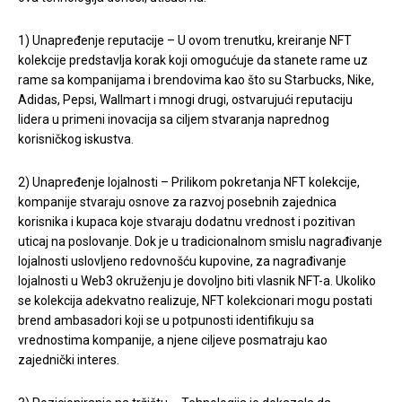
1) Unapređenje reputacije – U ovom trenutku, kreiranje NFT
kolekcije predstavlja korak koji omogućuje da stanete rame uz
rame sa kompanijama i brendovima kao što su Starbucks, Nike,
Adidas, Pepsi, Wallmart i mnogi drugi, ostvarujući reputaciju
lidera u primeni inovacija sa ciljem stvaranja naprednog
korisničkog iskustva.
2) Unapređenje lojalnosti – Prilikom pokretanja NFT kolekcije,
kompanije stvaraju osnove za razvoj posebnih zajednica
korisnika i kupaca koje stvaraju dodatnu vrednost i pozitivan
uticaj na poslovanje. Dok je u tradicionalnom smislu nagrađivanje
lojalnosti uslovljeno redovnošću kupovine, za nagrađivanje
lojalnosti u Web3 okruženju je dovoljno biti vlasnik NFT-a. Ukoliko
se kolekcija adekvatno realizuje, NFT kolekcionari mogu postati
brend ambasadori koji se u potpunosti identifikuju sa
vrednostima kompanije, a njene ciljeve posmatraju kao
zajednički interes.