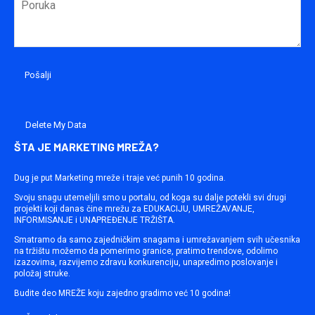
Delete My Data
ŠTA JE MARKETING MREŽA?
Dug je put Marketing mreže i traje već punih 10 godina.
Svoju snagu utemeljili smo u portalu, od koga su dalje potekli svi drugi
projekti koji danas čine mrežu za EDUKACIJU, UMREŽAVANJE,
INFORMISANJE i UNAPREĐENJE TRŽIŠTA.
Smatramo da samo zajedničkim snagama i umrežavanjem svih učesnika
na tržištu možemo da pomerimo granice, pratimo trendove, odolimo
izazovima, razvijemo zdravu konkurenciju, unapredimo poslovanje i
položaj struke.
Budite deo MREŽE koju zajedno gradimo već 10 godina!