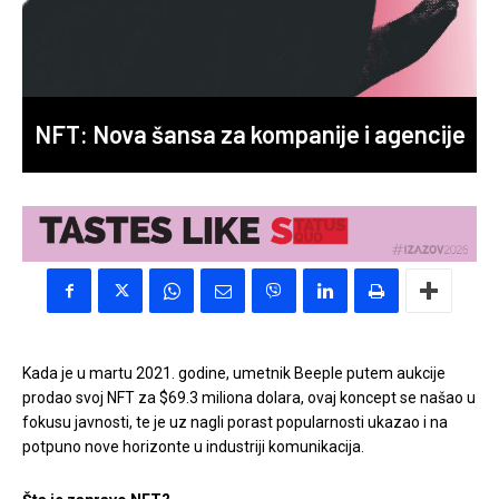
NFT: Nova šansa za kompanije i agencije
Kada je u martu 2021. godine, umetnik Beeple putem aukcije
prodao svoj NFT za $69.3 miliona dolara, ovaj koncept se našao u
fokusu javnosti, te je uz nagli porast popularnosti ukazao i na
potpuno nove horizonte u industriji komunikacija.