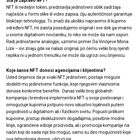
Šta je zapravo NFT?
NFT ili nedeljivi token, predstavlja jedinstveni oblik sadržaja
najčešće u formi slike ili video zapisa, čiju autentičnost garantuje
blokčejn tehnologija. To znači da ukoliko napravimo ili kupimo
određeni NFT, mi zaista posedujemo original i sve dok ga imamo
u svome digitalnom novčaniku, to niko ne može da nam ospori.
Radi jednostavne analogije, uzmimo primer Da Vinčijeve Mona
Lize – svi znaju gde se nalazi original, pri čemu veliki broj njenih
replika ni u jednom trenutku ne može da ugrozi ovu činjenicu.
Koje šanse NFT donosi agencijama i klijentima?
Usled činjenice da je svaki NFT jedinstven, postaje moguće
dodeliti mu jedinstvene funkcije, koje njegovim vlasnicima
donose konkretne benefite. Danas veliki broj globalnih
kompanija i brendova implementira NFT u svoje poslovanje i
omogućuje kupcima potpuno novo iskustvo lojalnosti putem
pogodnosti u digitalnom ali i fizičkom svetu. Popusti prilikom
kupovine, pristup ekskluzivnim događajima, posebne modne
linije, ograničene edicije proizvoda, ali i promocija kompanije na
način koji do sada nije bio moguć, samo su deo mogućnosti koje
ova tehnologija donosi, utičući na: