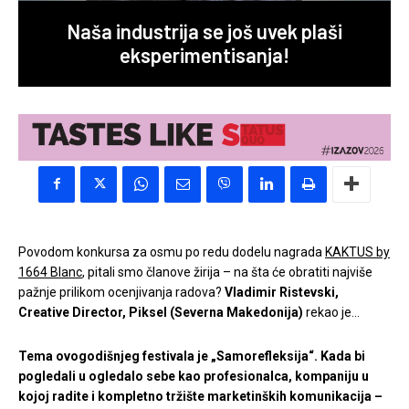
Naša industrija se još uvek plaši
eksperimentisanja!
Povodom konkursa za osmu po redu dodelu nagrada
KAKTUS by
1664 Blanc
, pitali smo članove žirija – na šta će obratiti najviše
pažnje prilikom ocenjivanja radova?
Vladimir Ristevski,
Creative Director, Piksel (Severna Makedonija)
rekao je…
Tema ovogodišnjeg festivala je „Samorefleksija“. Kada bi
pogledali u ogledalo sebe kao profesionalca, kompaniju u
kojoj radite i kompletno tržište marketinških komunikacija –