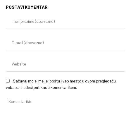
POSTAVI KOMENTAR
Im
i
pr
(o
E-
mai
(o
We
Sačuvaj moje ime, e-poštu i veb mesto u ovom pregledaču
veba za sledeći put kada komentarišem.