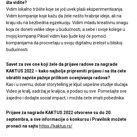
šta vidite?
Vidim lokalno tržište koje se još uvek plaši eksperimentisanja.
Vidim kompanije koje kažu da žele nešto hrabrije ideje, ali na
kraju idu na bezbedna egzekuciju. Vidim mladu kreativnu snagu
koja će doneti velike ideje u budućnosti, a sebe i svoje kolege u
mojoj kompaniji Piksel vidim kao ljude koji će pomoći
kompanijama da procvetaju u svoju digitalnu zrelost u bliskoj
budućnosti.
Savet za sve one koji žele da prijave radove za nagrade
KAKTUS 2022 – kako najbolje pripremiti prijavu i na šta ćete
obratiti najviše pažnje prilikom ocenjivanja radova?
Kao i u svemu, dobar storytelling je ključ uspešne studije slučaja.
Video je kralj, sadržaj je kraljica, a podaci su sve. Pomešajte sve
zajedno i dodajte social impact, i možda ćete imati pobednika.
Prijave za nagrade KAKTUS 2022 otvorene su do 20.
septembra, a sve informacije o konkursu i Pravilnik možete
pronaći na sajtu
https://kaktus.rs/