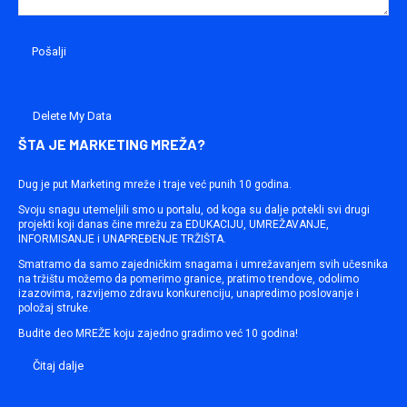
Delete My Data
ŠTA JE MARKETING MREŽA?
Dug je put Marketing mreže i traje već punih 10 godina.
Svoju snagu utemeljili smo u portalu, od koga su dalje potekli svi drugi
projekti koji danas čine mrežu za EDUKACIJU, UMREŽAVANJE,
INFORMISANJE i UNAPREĐENJE TRŽIŠTA.
Smatramo da samo zajedničkim snagama i umrežavanjem svih učesnika
na tržištu možemo da pomerimo granice, pratimo trendove, odolimo
izazovima, razvijemo zdravu konkurenciju, unapredimo poslovanje i
položaj struke.
Budite deo MREŽE koju zajedno gradimo već 10 godina!
Čitaj dalje