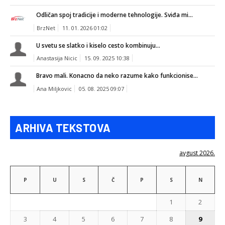
Odličan spoj tradicije i moderne tehnologije. Sviđa mi...
BrzNet
11. 01. 2026 01:02
U svetu se slatko i kiselo cesto kombinuju...
Anastasija Nicic
15. 09. 2025 10:38
Bravo mali. Konacno da neko razume kako funkcionise...
Ana Miljkovic
05. 08. 2025 09:07
ARHIVA TEKSTOVA
avgust 2026.
P
U
S
Č
P
S
N
1
2
3
4
5
6
7
8
9