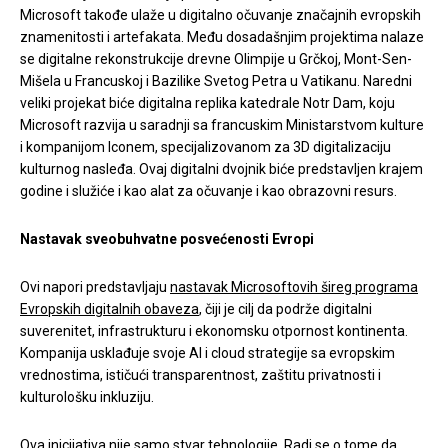
Microsoft takođe ulaže u digitalno očuvanje značajnih evropskih
znamenitosti i artefakata. Među dosadašnjim projektima nalaze
se digitalne rekonstrukcije drevne Olimpije u Grčkoj, Mont-Sen-
Mišela u Francuskoj i Bazilike Svetog Petra u Vatikanu. Naredni
veliki projekat biće digitalna replika katedrale Notr Dam, koju
Microsoft razvija u saradnji sa francuskim Ministarstvom kulture
i kompanijom Iconem, specijalizovanom za 3D digitalizaciju
kulturnog nasleđa. Ovaj digitalni dvojnik biće predstavljen krajem
godine i služiće i kao alat za očuvanje i kao obrazovni resurs.
Nastavak sveobuhvatne posvećenosti Evropi
Ovi napori predstavljaju
nastavak Microsoftovih šireg programa
Evropskih digitalnih obaveza
, čiji je cilj da podrže digitalni
suverenitet, infrastrukturu i ekonomsku otpornost kontinenta.
Kompanija usklađuje svoje AI i cloud strategije sa evropskim
vrednostima, ističući transparentnost, zaštitu privatnosti i
kulturološku inkluziju.
Ova inicijativa nije samo stvar tehnologije. Radi se o tome da