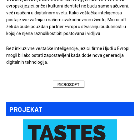
evropski jezici, priče i kulturni identitet ne budu samo sačuvani,
već i ojačani u digitalnom svetu. Kako veštačka inteligencija
postaje sve važnija u našem svakodnevnom životu, Microsoft
želi da bude pouzdan partner Evropi u stvaranju budućnosti u
kojoj će njena raznolikost biti poštovana i vidljiva.
Bez inkluzivne veštačke inteligencije, jezici, firme i ljudi u Evropi
mogli bi lako ostati zapostavljeni kada dođe nova generacija
digitalnih tehnologija.
MICROSOFT
PROJEKAT