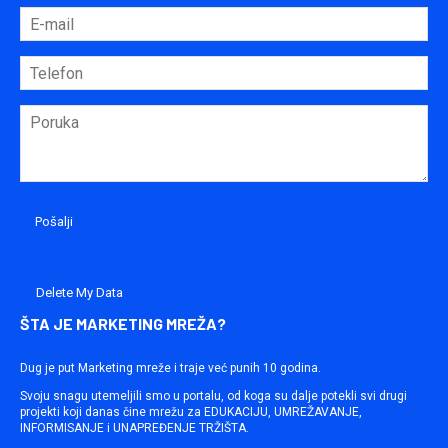
Delete My Data
ŠTA JE MARKETING MREŽA?
Dug je put Marketing mreže i traje već punih 10 godina.
Svoju snagu utemeljili smo u portalu, od koga su dalje potekli svi drugi
projekti koji danas čine mrežu za EDUKACIJU, UMREŽAVANJE,
INFORMISANJE i UNAPREĐENJE TRŽIŠTA.