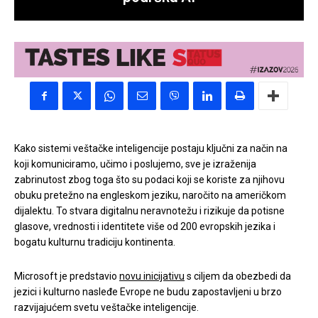
Kako sistemi veštačke inteligencije postaju ključni za način na
koji komuniciramo, učimo i poslujemo, sve je izraženija
zabrinutost zbog toga što su podaci koji se koriste za njihovu
obuku pretežno na engleskom jeziku, naročito na američkom
dijalektu. To stvara digitalnu neravnotežu i rizikuje da potisne
glasove, vrednosti i identitete više od 200 evropskih jezika i
bogatu kulturnu tradiciju kontinenta.
Microsoft je predstavio
novu inicijativu
s ciljem da obezbedi da
jezici i kulturno nasleđe Evrope ne budu zapostavljeni u brzo
razvijajućem svetu veštačke inteligencije.