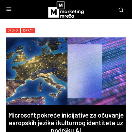
BREND
ISPRATI
Microsoft pokreće inicijative za očuvanje
evropskih jezika i kulturnog identiteta uz
podršku AI