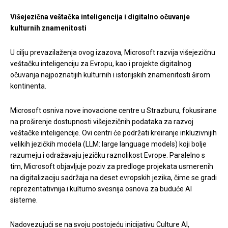
Višejezična veštačka inteligencija i digitalno očuvanje
kulturnih znamenitosti
U cilju prevazilaženja ovog izazova, Microsoft razvija višejezičnu
veštačku inteligenciju za Evropu, kao i projekte digitalnog
očuvanja najpoznatijih kulturnih i istorijskih znamenitosti širom
kontinenta.
Microsoft osniva nove inovacione centre u Strazburu, fokusirane
na proširenje dostupnosti višejezičnih podataka za razvoj
veštačke inteligencije. Ovi centri će podržati kreiranje inkluzivnijih
velikih jezičkih modela (LLM: large language models) koji bolje
razumeju i odražavaju jezičku raznolikost Evrope. Paralelno s
tim, Microsoft objavljuje poziv za predloge projekata usmerenih
na digitalizaciju sadržaja na deset evropskih jezika, čime se gradi
reprezentativnija i kulturno svesnija osnova za buduće AI
sisteme.
Nadovezujući se na svoju postojeću inicijativu Culture AI,