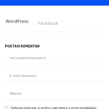
WordPress
Facebook
POSTAVI KOMENTAR
Im
i
pr
(o
E-
mai
(o
We
Sačuvaj moje ime, e-poštu i veb mesto u ovom pregledaču