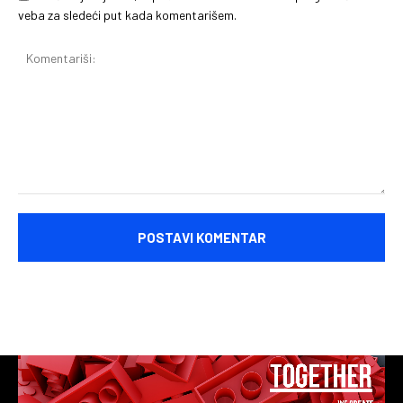
veba za sledeći put kada komentarišem.
Komentariši: