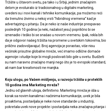
Tržište u čitavom svetu, pa tako i u Srbiji, jednim značajnim
delom je evoluiralo iz tradicionalnog u digitalni marketing,
uvedeni su i novi kanali i tehnike komunikacije, pa možemo reći
da trenutno živimo u nekoj vrsti “hibridnog vremena” kad je
advertajzing u pitanju. Da je neko iz naše industrije prespavao
poslednjih 10 godina (a neki, nažalost jesu) poprilično bi se
iznenadio i teško bi se snašao u novom vremenu. Ipak, rekla bih
da je odgovor našeg tržišta na promene u svetskim tokovima, bio
prilično zadovoljavajuć. Broj agencija je porastao, više nisu
većinski prisutne globalne mreže, već imamo odlične domaće
agencije i studije koje bi mogli poslovati bilo gde u svetu. Budžeti
su nam naravno značajno manji nego što je to evropski standard,
ali nam bar kreativnosti ne manjka.
Koju ulogu, po Vašem mišljenju, u razvoju tržišta u proteklih
10 godina ima Marketing mreža?
Jednu od glavnih uloga, definitivno. Marketing mreža je išla u
korak sa novim kanalima i načinima komunikacije, uvek je bila
proaktivna, postavljala je neke nove standarde u industriji,
pokretala uvek nove projekte i postavljala neka značajna pitanja i