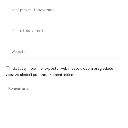
Im
i
pr
(o
E-
mai
(o
We
Sačuvaj moje ime, e-poštu i veb mesto u ovom pregledaču
veba za sledeći put kada komentarišem.