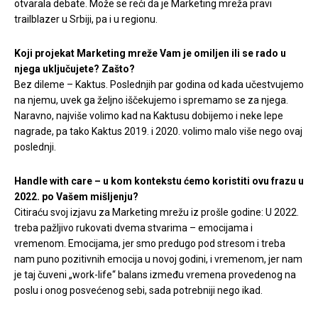
otvarala debate. Može se reći da je Marketing mreža pravi
trailblazer u Srbiji, pa i u regionu.
Koji projekat Marketing mreže Vam je omiljen ili se rado u
njega uključujete? Zašto?
Bez dileme – Kaktus. Poslednjih par godina od kada učestvujemo
na njemu, uvek ga željno iščekujemo i spremamo se za njega.
Naravno, najviše volimo kad na Kaktusu dobijemo i neke lepe
nagrade, pa tako Kaktus 2019. i 2020. volimo malo više nego ovaj
poslednji.
Handle with care – u kom kontekstu ćemo koristiti ovu frazu u
2022. po Vašem mišljenju?
Citiraću svoj izjavu za Marketing mrežu iz prošle godine: U 2022.
treba pažljivo rukovati dvema stvarima – emocijama i
vremenom. Emocijama, jer smo predugo pod stresom i treba
nam puno pozitivnih emocija u novoj godini, i vremenom, jer nam
je taj čuveni „work-life“ balans između vremena provedenog na
poslu i onog posvećenog sebi, sada potrebniji nego ikad.