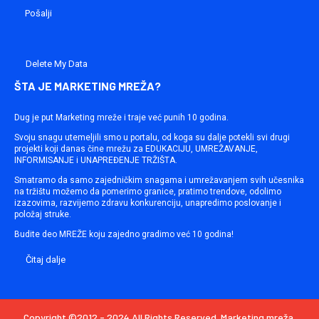
Delete My Data
ŠTA JE MARKETING MREŽA?
Dug je put Marketing mreže i traje već punih 10 godina.
Svoju snagu utemeljili smo u portalu, od koga su dalje potekli svi drugi
projekti koji danas čine mrežu za EDUKACIJU, UMREŽAVANJE,
INFORMISANJE i UNAPREĐENJE TRŽIŠTA.
Smatramo da samo zajedničkim snagama i umrežavanjem svih učesnika
na tržištu možemo da pomerimo granice, pratimo trendove, odolimo
izazovima, razvijemo zdravu konkurenciju, unapredimo poslovanje i
položaj struke.
Budite deo MREŽE koju zajedno gradimo već 10 godina!
Čitaj dalje
Copyright ©2012 - 2024 All Rights Reserved. Marketing mreža.