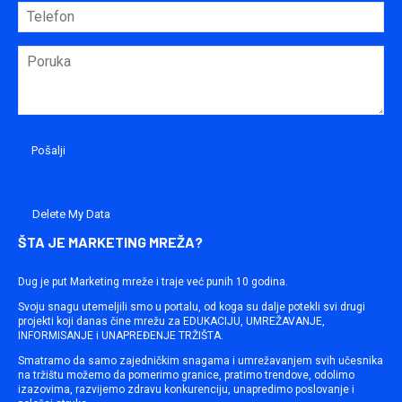
Delete My Data
ŠTA JE MARKETING MREŽA?
Dug je put Marketing mreže i traje već punih 10 godina.
Svoju snagu utemeljili smo u portalu, od koga su dalje potekli svi drugi
projekti koji danas čine mrežu za EDUKACIJU, UMREŽAVANJE,
INFORMISANJE i UNAPREĐENJE TRŽIŠTA.
Smatramo da samo zajedničkim snagama i umrežavanjem svih učesnika
na tržištu možemo da pomerimo granice, pratimo trendove, odolimo
izazovima, razvijemo zdravu konkurenciju, unapredimo poslovanje i