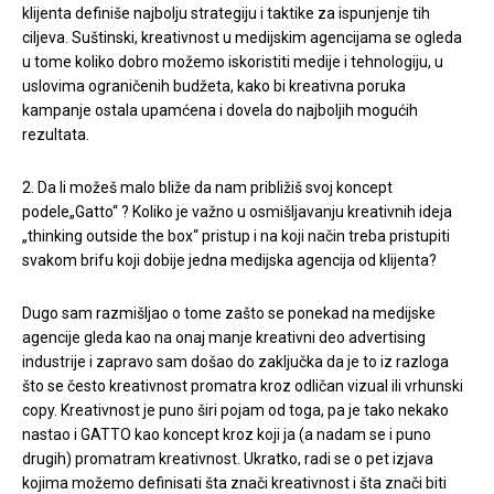
klijenta definiše najbolju strategiju i taktike za ispunjenje tih
ciljeva. Suštinski, kreativnost u medijskim agencijama se ogleda
u tome koliko dobro možemo iskoristiti medije i tehnologiju, u
uslovima ograničenih budžeta, kako bi kreativna poruka
kampanje ostala upamćena i dovela do najboljih mogućih
rezultata.
2. Da li možeš malo bliže da nam približiš svoj koncept
podele„Gatto“ ? Koliko je važno u osmišljavanju kreativnih ideja
„thinking outside the box“ pristup i na koji način treba pristupiti
svakom brifu koji dobije jedna medijska agencija od klijenta?
Dugo sam razmišljao o tome zašto se ponekad na medijske
agencije gleda kao na onaj manje kreativni deo advertising
industrije i zapravo sam došao do zaključka da je to iz razloga
što se često kreativnost promatra kroz odličan vizual ili vrhunski
copy. Kreativnost je puno širi pojam od toga, pa je tako nekako
nastao i GATTO kao koncept kroz koji ja (a nadam se i puno
drugih) promatram kreativnost. Ukratko, radi se o pet izjava
kojima možemo definisati šta znači kreativnost i šta znači biti