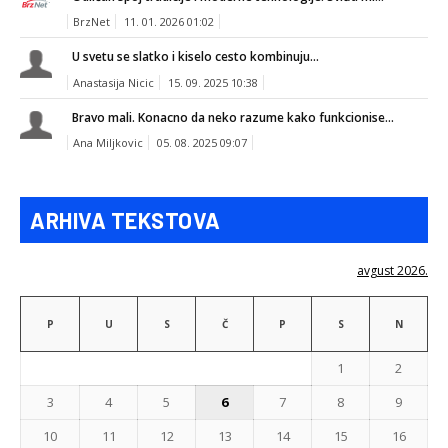
BrzNet
11. 01. 2026 01:02
U svetu se slatko i kiselo cesto kombinuju...
Anastasija Nicic
15. 09. 2025 10:38
Bravo mali. Konacno da neko razume kako funkcionise...
Ana Miljkovic
05. 08. 2025 09:07
ARHIVA TEKSTOVA
avgust 2026.
P
U
S
Č
P
S
N
1
2
3
4
5
6
7
8
9
10
11
12
13
14
15
16