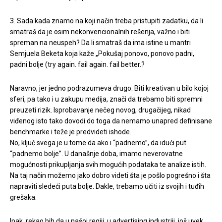
3. Sada kada znamo na koji način treba pristupiti zadatku, da li
smatraš da je osim nekonvencionalnih rešenja, važno i biti
spreman na neuspeh? Da li smatraš da ima istine u mantri
Semjuela Beketa koja kaže „Pokušaj ponovo, ponovo padni,
padni bolje (try again. fail again. fail better.?
Naravno, jer jedno podrazumeva drugo. Biti kreativan u bilo kojoj
sferi, pa tako i u zakupu medija, znači da trebamo biti spremni
preuzeti rizik. Isprobavanje nečeg novog, drugačijeg, nikad
viđenog isto tako dovodi do toga da nemamo unapred definisane
benchmarke i teže je predvideti ishode.
No, ključ svega je u tome da ako i “padnemo”, da idući put
“padnemo bolje”. U današnje doba, imamo neverovatne
mogućnosti prikupljanja svih mogućih podataka te analize istih.
Na taj način možemo jako dobro videti šta je pošlo pogrešno i šta
napraviti sledeći puta bolje. Dakle, trebamo učiti iz svojih i tuđih
grešaka.
Ipak, rekao bih da u našoj regiji, u advertising industriji, još uvek