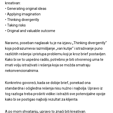
kreativan:
• Generating original ideas
• Applying imagination
• Thinking divergently
• Taking risks
• Original and valuable outcome
Naravno, poseban naglasak tu je na izjavu „Thinking divergently“
koja podrazumeva razmišljanje „van kutije“ i istraživanje puno
različitih rešenja i pristupa problemu koji je kroz brief postavljen.
Kako bi se to uspešno radilo, potrebno je biti otvorenog uma te
imati volju istraživati i rešenja koja se možda smatraju
nekonvencionalnima.
Konkretno govoreći, kada se dobije brief, ponekad ona
standardna i očigledna rešenja nisu nužno i najbolja. Upravo iz
tog razloga treba proširiti vidike i istražiti sve potencijalne opcije
kako bi se postigao najbolji rezultat za klijenta.
A po mom shvatanju, upravo to znači biti kreativan.