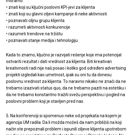
moramo:
• znati koji su ključni poslovni KPI-jevi za klijenta
• znati koji su glavni ciljevi kampanje ili neke aktivnosti
• poznavati ciljnu grupu klijenta
• razumeti aktivnosti konkurencije
• razumeti trendove na tržištu
• poznavati stanje medija i tehnologiju
Kada to znamo, ključno je razvijati rešenje koje ima potencijal
ostvariti rezultat i dati vrednost za klijenta. Biti kreativan
kreativnosti radi nije naš posao i koliko god određeni advertising
projekti izgledali kao umetnost, ipak su oni tu da donesu
poslovnu vrednost za klijenta. To naravno nikako ne znači da ne
trebamo izazivati status quo, da ne trebamo paziti na estetiku i
da ne trebamo konstantno tražiti svežu perspektivu i pogled na
poslovni problem koji je stavljen pred nas.
5. Na konferenciji si spomenuo neke od projekata na kojem je
agencija UM radila. Da li možda možeš da nam približiš na koji
način ste prepoznali problem i ispunili ciljeve klijenta upotrebom