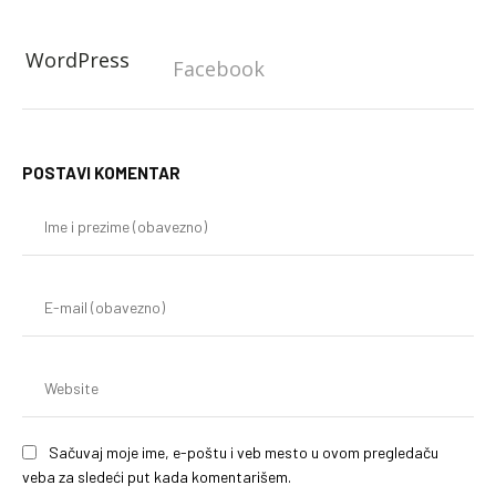
WordPress
Facebook
POSTAVI KOMENTAR
Im
i
pr
(o
E-
mai
(o
We
Sačuvaj moje ime, e-poštu i veb mesto u ovom pregledaču
veba za sledeći put kada komentarišem.