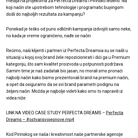
medija na projektima za Perfecta Dreams i Pirinsko ledeno. Na
koji način ste upotrebom tehnologije i programatic buyingom
došli do najboljih rezultata za kampanju?
Ponekad je teško od puno odličnih kampanja izdvojiti samo neke,
no kada je vreme ograničeno, nađe se način.
Recimo, naši klijenti i partneri iz Perfecta Dreamsa su se našli u
situaciji u kojoj svoj brand žele repozicionirati i dići ga u Premium
kategoriju, što sam kvalitet proizvoda u potpunosti podržava.
Samim time je naš zadatak bio jasan, no morali smo pronaći
najbolji način kako bismo prezentovali brand na premium način,
a opet da osiguramo da se svi brand parametri podignu na
željeni način. Možda je najbolje videti kako smo to napravili iz
videa niže:
LINK NA VIDEO CASE STUDY PERFECTA DREAMS –
Perfecta
Dreams – #ostvarisvojesnove.mp4
Kod Pirinskog se naša i kreativnost naše partnerske agencije