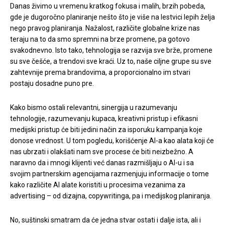
Danas živimo u vremenu kratkog fokusa i malih, brzih pobeda,
gde je dugoročno planiranje nešto što je više na lestvici lepih želja
nego pravog planiranja. Nažalost, različite globalne krize nas
teraju na to da smo spremni na brze promene, pa gotovo
svakodnevno. Isto tako, tehnologija se razvija sve brže, promene
su sve češće, a trendovi sve kraći. Uz to, naše ciljne grupe su sve
zahtevnije prema brandovima, a proporcionalno im stvari
postaju dosadne puno pre.
Kako bismo ostali relevantni, sinergija u razumevanju
tehnologije, razumevanju kupaca, kreativni pristup i efikasni
medijski pristup će biti jedini način za isporuku kampanja koje
donose vrednost. U tom pogledu, korišćenje AI-a kao alata koji će
nas ubrzati i olakšati nam sve procese će biti neizbežno. A
naravno da i mnogi klijenti već danas razmišljaju o AI-u i sa
svojim partnerskim agencijama razmenjuju informacije o tome
kako različite AI alate koristiti u procesima vezanima za
advertising – od dizajna, copywritinga, pa i medijskog planiranja.
No, suštinski smatram da će jedna stvar ostati i dalje ista, ali i