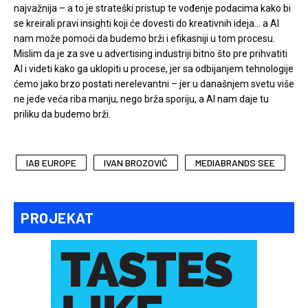
najvažnija – a to je strateški pristup te vođenje podacima kako bi
se kreirali pravi insighti koji će dovesti do kreativnih ideja… a AI
nam može pomoći da budemo brži i efikasniji u tom procesu.
Mislim da je za sve u advertising industriji bitno što pre prihvatiti
AI i videti kako ga uklopiti u procese, jer sa odbijanjem tehnologije
ćemo jako brzo postati nerelevantni – jer u današnjem svetu više
ne jede veća riba manju, nego brža sporiju, a AI nam daje tu
priliku da budemo brži.
IAB EUROPE
IVAN BROZOVIĆ
MEDIABRANDS SEE
PROJEKAT