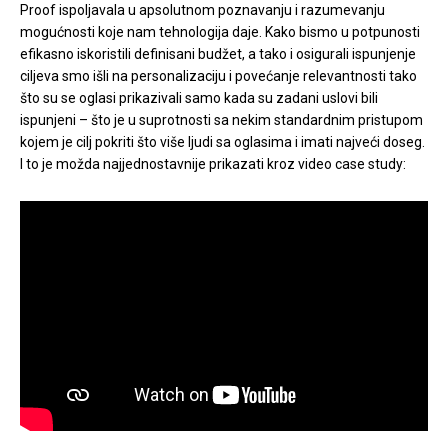
Proof ispoljavala u apsolutnom poznavanju i razumevanju
mogućnosti koje nam tehnologija daje. Kako bismo u potpunosti
efikasno iskoristili definisani budžet, a tako i osigurali ispunjenje
ciljeva smo išli na personalizaciju i povećanje relevantnosti tako
što su se oglasi prikazivali samo kada su zadani uslovi bili
ispunjeni – što je u suprotnosti sa nekim standardnim pristupom
kojem je cilj pokriti što više ljudi sa oglasima i imati najveći doseg.
I to je možda najjednostavnije prikazati kroz video case study: