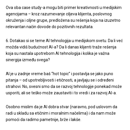
Ova oba case study-a mogu biti primer kreativnosti u medijskim
agencijama – kroz razumevanje ciljeva klijenta, poslovnog
okruženja i ciljne grupe, predložena su rešenja koja na izuzetno
relevantan način dovode do pozitivnih rezultata.
6. Dotakao si se teme AI tehnologija u medijskom svetu. Da li već
možda vidiš budućnost AI-a? Da li danas klijenti traže rešenja
koja su nastala upotrebom AI tehnologija i kolika je važna
sinergija između svega?
AI je u zadnje vreme baš “hot topic” i postavlja se jako puno
pitanja – od upotrebljivosti i etičnosti, a javljaju se i određeni
strahovi. No, svesni smo da se razvoj tehnologije ponekad može
usporiti, ali se teško može zaustaviti i to vredi i za razvoj AI-a.
Osobno mislim da je AI dobra stvar (naravno, pod uslovom da
radi u skladu sa etičnim i moralnim načelima) i da nam može
pomoći da radimo pametnije, brže i lakše.