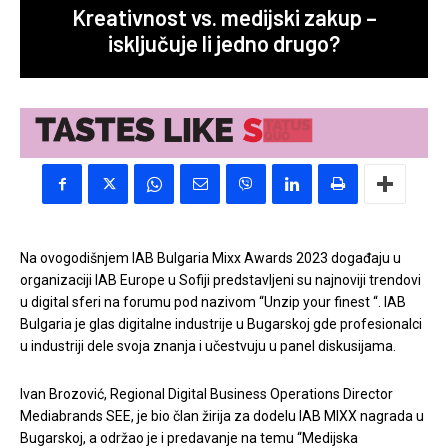
Kreativnost vs. medijski zakup –
isključuje li jedno drugo?
Na ovogodišnjem IAB Bulgaria Mixx Awards 2023 događaju u
organizaciji IAB Europe u Sofiji predstavljeni su najnoviji trendovi
u digital sferi na forumu pod nazivom “Unzip your finest “. IAB
Bulgaria je glas digitalne industrije u Bugarskoj gde profesionalci
u industriji dele svoja znanja i učestvuju u panel diskusijama.
Ivan Brozović, Regional Digital Business Operations Director
Mediabrands SEE, je bio član žirija za dodelu IAB MIXX nagrada u
Bugarskoj, a održao je i predavanje na temu “Medijska