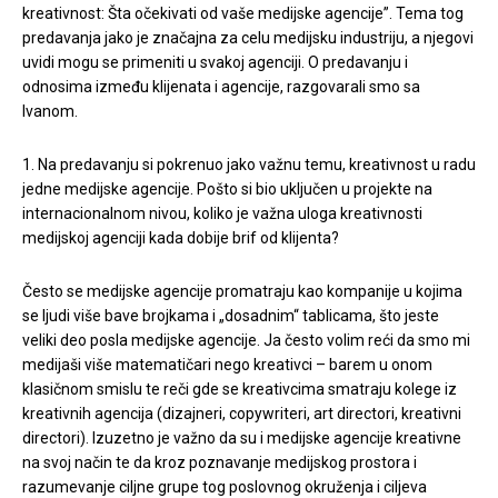
kreativnost: Šta očekivati od vaše medijske agencije”. Tema tog
predavanja jako je značajna za celu medijsku industriju, a njegovi
uvidi mogu se primeniti u svakoj agenciji. O predavanju i
odnosima između klijenata i agencije, razgovarali smo sa
Ivanom.
1. Na predavanju si pokrenuo jako važnu temu, kreativnost u radu
jedne medijske agencije. Pošto si bio uključen u projekte na
internacionalnom nivou, koliko je važna uloga kreativnosti
medijskoj agenciji kada dobije brif od klijenta?
Često se medijske agencije promatraju kao kompanije u kojima
se ljudi više bave brojkama i „dosadnim“ tablicama, što jeste
veliki deo posla medijske agencije. Ja često volim reći da smo mi
medijaši više matematičari nego kreativci – barem u onom
klasičnom smislu te reči gde se kreativcima smatraju kolege iz
kreativnih agencija (dizajneri, copywriteri, art directori, kreativni
directori). Izuzetno je važno da su i medijske agencije kreativne
na svoj način te da kroz poznavanje medijskog prostora i
razumevanje ciljne grupe tog poslovnog okruženja i ciljeva