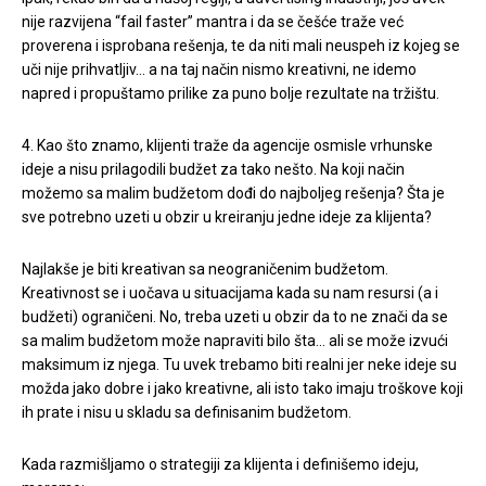
nije razvijena “fail faster” mantra i da se češće traže već
proverena i isprobana rešenja, te da niti mali neuspeh iz kojeg se
uči nije prihvatljiv… a na taj način nismo kreativni, ne idemo
napred i propuštamo prilike za puno bolje rezultate na tržištu.
4. Kao što znamo, klijenti traže da agencije osmisle vrhunske
ideje a nisu prilagodili budžet za tako nešto. Na koji način
možemo sa malim budžetom dođi do najboljeg rešenja? Šta je
sve potrebno uzeti u obzir u kreiranju jedne ideje za klijenta?
Najlakše je biti kreativan sa neograničenim budžetom.
Kreativnost se i uočava u situacijama kada su nam resursi (a i
budžeti) ograničeni. No, treba uzeti u obzir da to ne znači da se
sa malim budžetom može napraviti bilo šta… ali se može izvući
maksimum iz njega. Tu uvek trebamo biti realni jer neke ideje su
možda jako dobre i jako kreativne, ali isto tako imaju troškove koji
ih prate i nisu u skladu sa definisanim budžetom.
Kada razmišljamo o strategiji za klijenta i definišemo ideju,