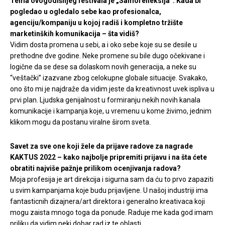
Tema ovogodišnjeg festivala je „Samorefleksija“. Kada bi
pogledao u ogledalo sebe kao profesionalca,
agenciju/kompaniju u kojoj radiš i kompletno tržište
marketinških komunikacija – šta vidiš?
Vidim dosta promena u sebi, a i oko sebe koje su se desile u
prethodne dve godine. Neke promene su bile dugo očekivane i
logične da se dese sa dolaskom novih generacija, a neke su
“veštački” izazvane zbog celokupne globale situacije. Svakako,
ono što mi je najdraže da vidim jeste da kreativnost uvek ispliva u
prvi plan. Ljudska genijalnost u formiranju nekih novih kanala
komunikacije i kampanja koje, u vremenu u kome živimo, jednim
klikom mogu da postanu viralne širom sveta.
Savet za sve one koji žele da prijave radove za nagrade
KAKTUS 2022 – kako najbolje pripremiti prijavu i na šta ćete
obratiti najviše pažnje prilikom ocenjivanja radova?
Moja profesija je art direkcija i sigurna sam da ću to prvo zapaziti
u svim kampanjama koje budu prijavljene. U našoj industriji ima
fantasticnih dizajnera/art direktora i generalno kreativaca koji
mogu zaista mnogo toga da ponude. Raduje me kada god imam
priliku da vidim neki dobar rad iz te oblasti.