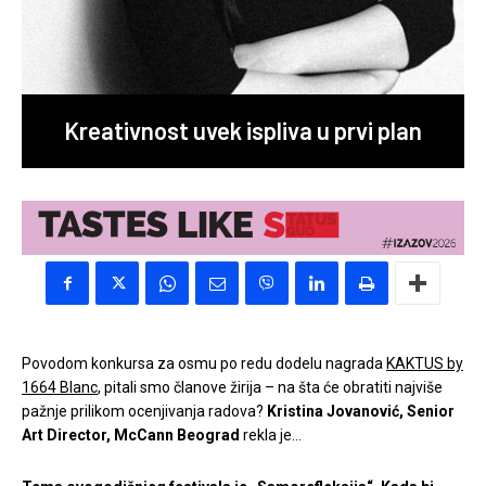
Kreativnost uvek ispliva u prvi plan
Povodom konkursa za osmu po redu dodelu nagrada
KAKTUS by
1664 Blanc
, pitali smo članove žirija – na šta će obratiti najviše
pažnje prilikom ocenjivanja radova?
Kristina Jovanović,
Senior
Art
Director, McCann Beograd
rekla je…