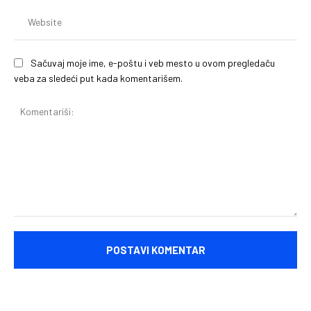
We
Sačuvaj moje ime, e-poštu i veb mesto u ovom pregledaču
veba za sledeći put kada komentarišem.
Komentariši: