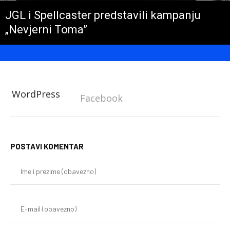
JGL i Spellcaster predstavili kampanju
„Nevjerni Toma”
WordPress
Facebook
POSTAVI KOMENTAR
Im
i
pr
(o
E-
mai
(o