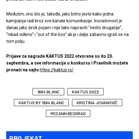
Međutim, ono što je, takođe, jako bitno jeste kako jedna
kampanja radi kroz sve kanale komunikacije. Inovativnost je
danas jako širok pojam i nije lako napraviti “nešto drugačije”,
“nikad viđeno” i “out of the box” ali je i dalje zabavno igrati se na
tom polju.
Prijave za nagrade KAKTUS 2022 otvorene su do 20.
septembra, a sve informacije o konkursu i Pravilnik možete
pronaći na sajtu
https://kaktus.rs/
1664 BLANC
KAKTUS 2022
KAKTUS BY 1664 BLANC
KRISTINA JOVANOVIĆ
MCCANN BEOGRAD
PROJEKAT