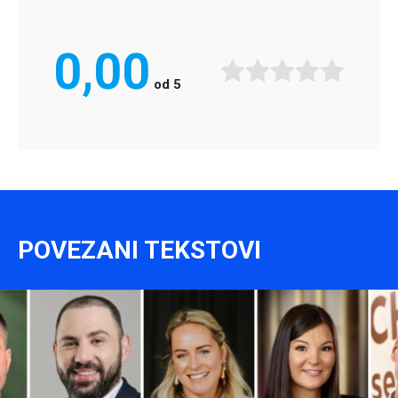
0,00
od
5
POVEZANI TEKSTOVI