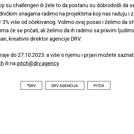
ji su challengeri ili žele to da postanu su dobrodošli da se
dničkim snagama radimo na projektima koji nas raduju i 
r 3% više od očekivanog. Volimo ovaj posao i želimo da s
ma će se pričati, ali želimo da ih radimo sa pravim ljudima
n, kreativni direktor agencije DRV.
traje do 27.10.2023. a više o njemu i prjavi možete saznat
ch
ili na
pitch@drv.agency
*DRV
DRV AGENCIJA
PITCH