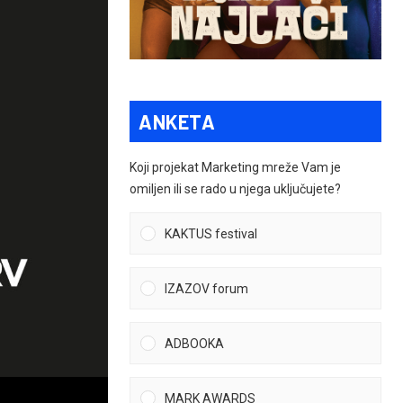
ANKETA
Koji projekat Marketing mreže Vam je
omiljen ili se rado u njega uključujete?
KAKTUS festival
IZAZOV forum
ADBOOKA
MARK AWARDS