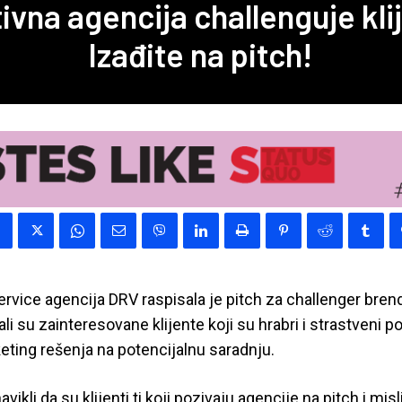
ivna agencija challenguje kli
Izađite na pitch!
service agencija DRV raspisala je pitch za challenger bre
i su zainteresovane klijente koji su hrabri i strastveni po
eting rešenja na potencijalnu saradnju.
vikli da su klijenti ti koji pozivaju agencije na pitch i mis