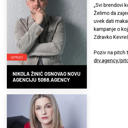
„Svi brendovi ko
Želimo da zaje
uvek dati maka
kampanje o koji
Zdravko Kevreša
Poziv na pitch 
ISPRATI
drv.agency/pit
NIKOLA ŽINIĆ OSNOVAO NOVU
AGENCIJU 5068.AGENCY