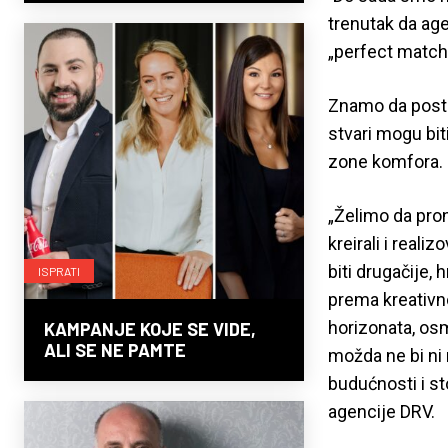
trenutak da age
„perfect match
Znamo da postoj
stvari mogu biti
zone komfora.
„Želimo da pro
kreirali i real
biti drugačije, 
ISPRATI
prema kreativno
horizonata, osm
KAMPANJE KOJE SE VIDE,
ALI SE NE PAMTE
možda ne bi ni 
budućnosti i st
agencije DRV.