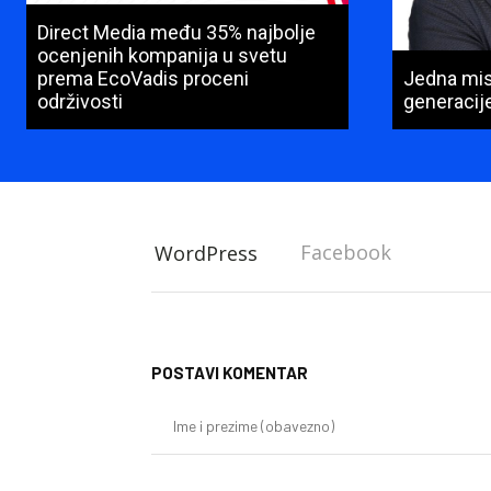
Direct Media među 35% najbolje
ocenjenih kompanija u svetu
prema EcoVadis proceni
Jedna misi
održivosti
generacij
Facebook
WordPress
POSTAVI KOMENTAR