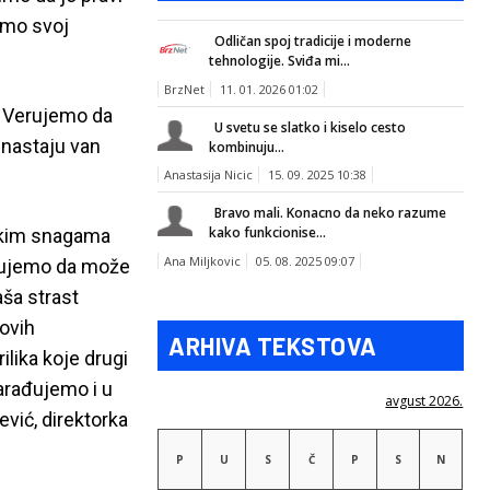
emo svoj
Odličan spoj tradicije i moderne
tehnologije. Sviđa mi...
BrzNet
11. 01. 2026 01:02
o. Verujemo da
U svetu se slatko i kiselo cesto
e nastaju van
kombinuju...
Anastasija Nicic
15. 09. 2025 10:38
Bravo mali. Konacno da neko razume
kako funkcionise...
ičkim snagama
Ana Miljkovic
05. 08. 2025 09:07
Verujemo da može
aša strast
ovih
ARHIVA TEKSTOVA
lika koje drugi
arađujemo i u
avgust 2026.
ević, direktorka
P
U
S
Č
P
S
N