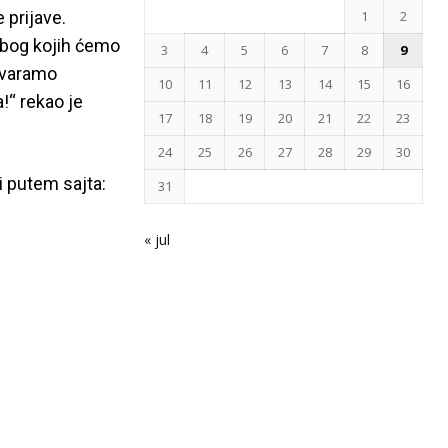
 prijave.
1
2
zbog kojih ćemo
3
4
5
6
7
8
9
tvaramo
10
11
12
13
14
15
16
!“ rekao je
17
18
19
20
21
22
23
24
25
26
27
28
29
30
i putem sajta:
31
« jul