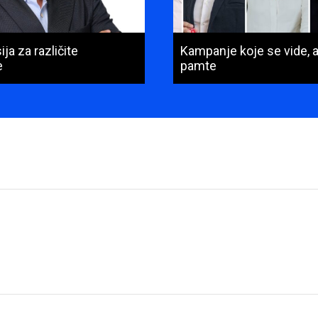
ja za različite
Kampanje koje se vide, a
e
pamte