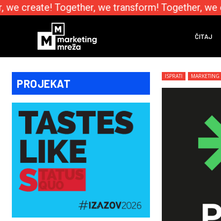
we create! Together, we transform! Together, we e
ČITAJ
ISPRATI
MARKETING
PROJEKAT