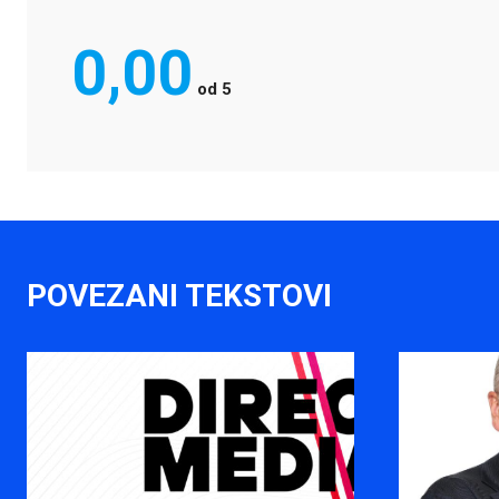
0,00
od
5
POVEZANI TEKSTOVI