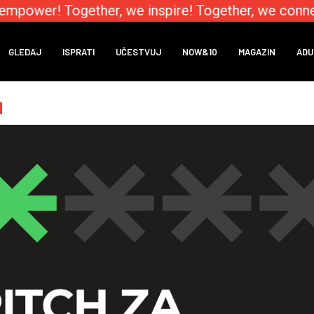
mpower! Together, we inspire! Together, we connect
GLEDAJ
ISPRATI
UČESTVUJ
NOW&10
MAGAZIN
ADU