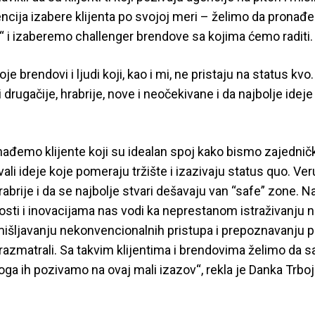
ncija izabere klijenta po svojoj meri – želimo da pronađ
“ i izaberemo challenger brendove sa kojima ćemo raditi.
e brendovi i ljudi koji, kao i mi, ne pristaju na status kv
 drugačije, hrabrije, nove i neočekivane i da najbolje idej
nađemo klijente koji su idealan spoj kako bismo zajedn
izovali ideje koje pomeraju tržište i izazivaju status quo. 
hrabrije i da se najbolje stvari dešavaju van “safe” zone. N
sti i inovacijama nas vodi ka neprestanom istraživanju n
išljavanju nekonvencionalnih pristupa i prepoznavanju pri
razmatrali. Sa takvim klijentima i brendovima želimo da s
oga ih pozivamo na ovaj mali izazov“, rekla je Danka Trboj