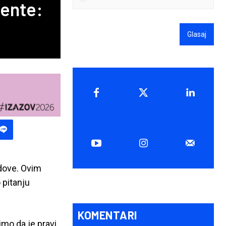
jente:
Glasaj
ndove. Ovim
 pitanju
KOMENTARI
limo da je pravi