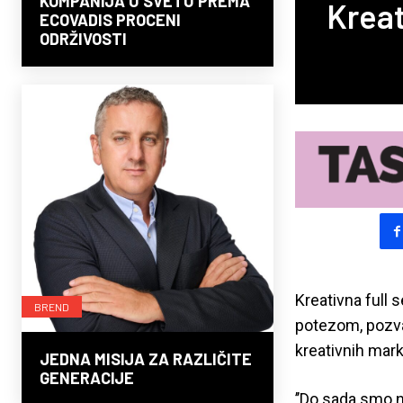
KOMPANIJA U SVETU PREMA
Kreat
ECOVADIS PROCENI
ODRŽIVOSTI
Kreativna full 
BREND
potezom, pozval
kreativnih mark
JEDNA MISIJA ZA RAZLIČITE
GENERACIJE
’’Do sada smo na