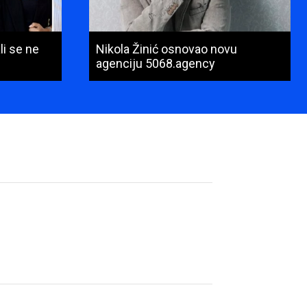
li se ne
Nikola Žinić osnovao novu
agenciju 5068.agency
Ime
i
prezime
(obavezno)
E-