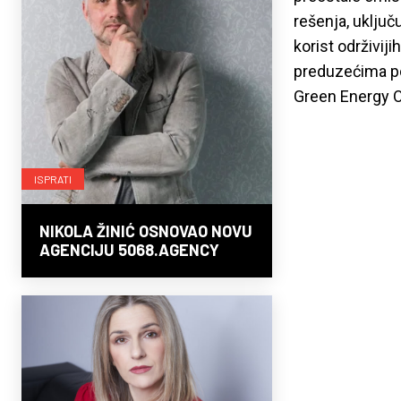
rešenja, uključ
korist održivij
preduzećima pos
Green Energy O
ISPRATI
NIKOLA ŽINIĆ OSNOVAO NOVU
AGENCIJU 5068.AGENCY