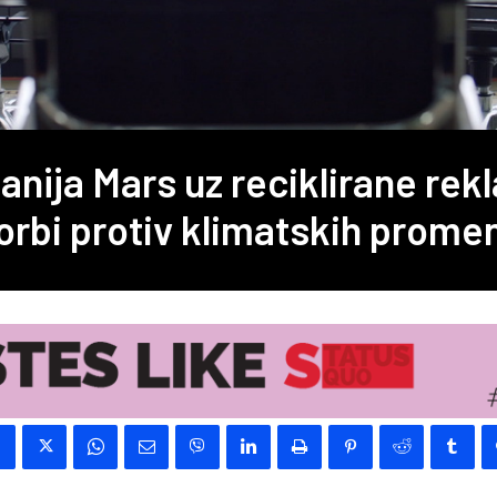
nija Mars uz reciklirane rek
orbi protiv klimatskih prome