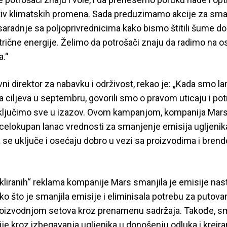
iv klimatskih promena. Sada preduzimamo akcije za sma
saradnje sa poljoprivrednicima kako bismo štitili šume do
trične energije. Želimo da potrošači znaju da radimo na o
a.“
vni direktor za nabavku i održivost, rekao je: „Kada smo la
ciljeva u septembru, govorili smo o pravom uticaju i pot
uključimo sve u izazov. Ovom kampanjom, kompanija Mars 
celokupan lanac vrednosti za smanjenje emisija ugljenika
 se uključe i osećaju dobro u vezi sa proizvodima i bren
liranih“ reklama kompanije Mars smanjila je emisije nas
o što je smanjila emisije i eliminisala potrebu za putova
oizvodnjom setova kroz prenamenu sadržaja. Takođe, sm
je kroz izbegavanja ugljenika u donošenju odluka i kreira