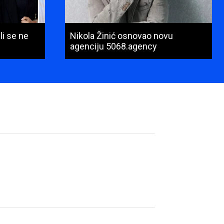
li se ne
Nikola Žinić osnovao novu
agenciju 5068.agency
Ime
i
prezime
(obavezno)
E-