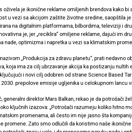
oživela je ikonične reklame omiljenih brendova kako bi 
nost u vezi sa akcijom zaštite životne sredine, saopštila j
rana na digitalnim platformama, bilbordima, televiziji i d
ovativna je, jer „reciklira“ omiljene reklame, dajući im dru
 nade, optimizma i napretka u vezi sa klimatskim prom
nazivom „Produkcija za zdravu planetu“, prati nedavno o
va, koja ima za cilj ubrzavanje akcija ka postizanju nultih 
ključujući i novi cilj odobren od strane Science Based Targ
o 2030. prepolove emisije ugljenika u celokupnom lancu v
ć, generalni direktor Mars Balkan, rekao je da potrošači ž
oko ključnih izazova: „Potrošači razumeju koliko hitno 
matskim promenama, ali često im nije jasno šta kompanije
ne promene. Zato smo odlučili da koristimo naše ikoničn
 potrošači znaju i vole, i da prenesemo poruku nade i op