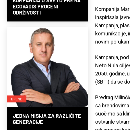
KOMPANIJA U SVETU PREMA
ECOVADIS PROCENI
Kompanija Mars 
ODRŽIVOSTI
inspirisala jav
Kampanja, plasi
komunikacije, in
novim porukama
Kampanja, pod 
Neto Nula cilje
2050. godine, u
(SBTi) da se d
Predrag Milinči
BREND
sa brendovima 
suočimo sa kli
JEDNA MISIJA ZA RAZLIČITE
ostvarile stvar
GENERACIJE
reklamama koje