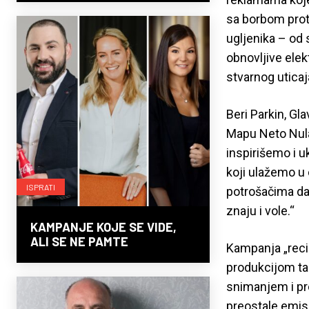
sa borbom prot
ugljenika – od 
obnovljive elek
stvarnog uticaj
Beri Parkin, Gla
Mapu Neto Nula 
inspirišemo i 
koji ulažemo u 
ISPRATI
potrošačima da
znaju i vole.“
KAMPANJE KOJE SE VIDE,
ALI SE NE PAMTE
Kampanja „recik
produkcijom tak
snimanjem i pr
preostale emisi