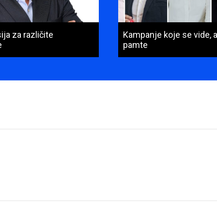
ja za različite
Kampanje koje se vide, a
e
pamte