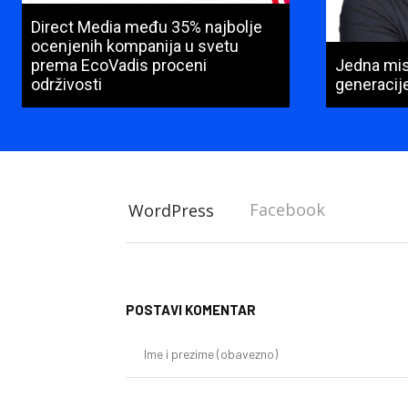
Direct Media među 35% najbolje
ocenjenih kompanija u svetu
prema EcoVadis proceni
Jedna misi
održivosti
generacij
Facebook
WordPress
POSTAVI KOMENTAR