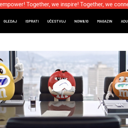
mpower! Together, we inspire! Together, we connect
GLEDAJ
ISPRATI
UČESTVUJ
NOW&10
MAGAZIN
ADU