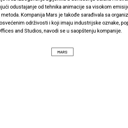
ujući odustajanje od tehnika animacije sa visokom emisij
ih metoda. Kompanija Mars je takođe sarađivala sa organiz
većenim održivosti i koji imaju industrijske oznake, pop
ffices and Studios, navodi se u saopštenju kompanije.
MARS