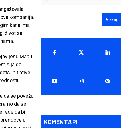
angažovala i
e ova kompanija.
Glasaj
rugim kanalima
gi život sa
enama.
bjavljenu Mapu
emisija do
ets Initiative
rednosti.
ele da se povežu
moramo da se
 rade da bi
e brendove u
KOMENTARI
timizma u vezi