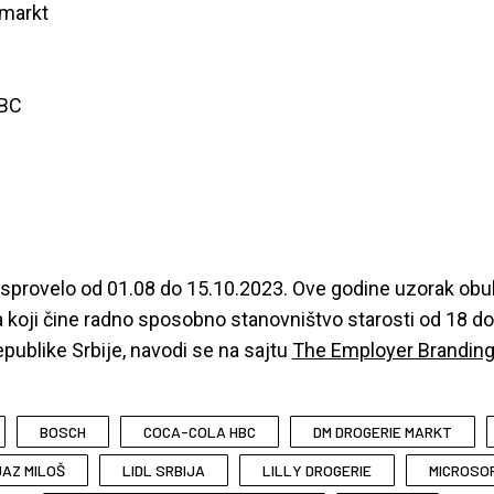
 markt
HBC
e sprovelo od 01.08 do 15.10.2023. Ove godine uzorak ob
a koji čine radno sposobno stanovništvo starosti od 18 d
Republike Srbije, navodi se na sajtu
The Employer Brandin
BOSCH
COCA-COLA HBC
DM DROGERIE MARKT
AZ MILOŠ
LIDL SRBIJA
LILLY DROGERIE
MICROSO