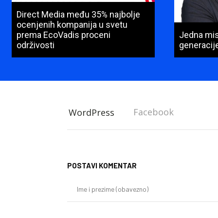
Direct Media među 35% najbolje
ocenjenih kompanija u svetu
prema EcoVadis proceni
Jedna misi
održivosti
generacij
Facebook
WordPress
POSTAVI KOMENTAR