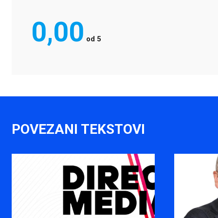
0,00
od
5
POVEZANI TEKSTOVI