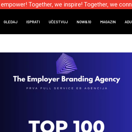
mpower! Together, we inspire! Together, we connec
GLEDAJ
ISPRATI
UČESTVUJ
NOW&10
MAGAZIN
ADU