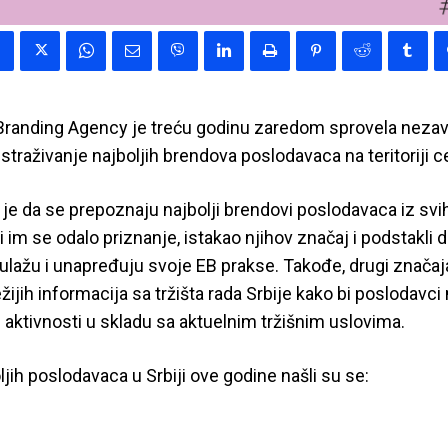
randing Agency je treću godinu zaredom sprovela neza
traživanje najboljih brendova poslodavaca na teritoriji ce
ja je da se prepoznaju najbolji brendovi poslodavaca iz s
i im se odalo priznanje, istakao njihov značaj i podstakli 
lažu i unapređuju svoje EB prakse. Takođe, drugi značajan
ijih informacija sa tržišta rada Srbije kako bi poslodavci
 aktivnosti u skladu sa aktuelnim tržišnim uslovima.
jih poslodavaca u Srbiji ove godine našli su se: