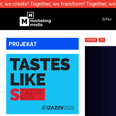
 we create! Together, we transform! Together, we e
ČITAJ
ISPRATI
PR
PROJEKAT