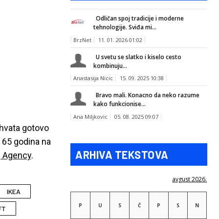
Odličan spoj tradicije i moderne
tehnologije. Sviđa mi...
BrzNet
11. 01. 2026 01:02
U svetu se slatko i kiselo cesto
kombinuju...
Anastasija Nicic
15. 09. 2025 10:38
Bravo mali. Konacno da neko razume
kako funkcionise...
Ana Miljkovic
05. 08. 2025 09:07
uhvata gotovo
o 65 godina na
ARHIVA TEKSTOVA
g Agency
.
avgust 2026.
IKEA
P
U
S
Č
P
S
N
FT