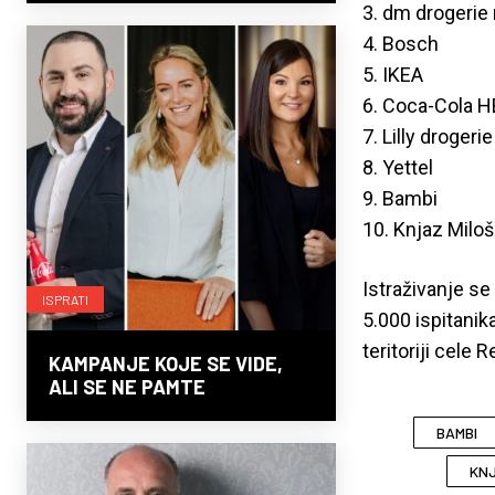
3. dm drogerie
4. Bosch
5. IKEA
6. Coca-Cola 
7. Lilly drogerie
8. Yettel
9. Bambi
10. Knjaz Miloš
Istraživanje s
ISPRATI
5.000 ispitanik
teritoriji cele 
KAMPANJE KOJE SE VIDE,
ALI SE NE PAMTE
BAMBI
KNJ