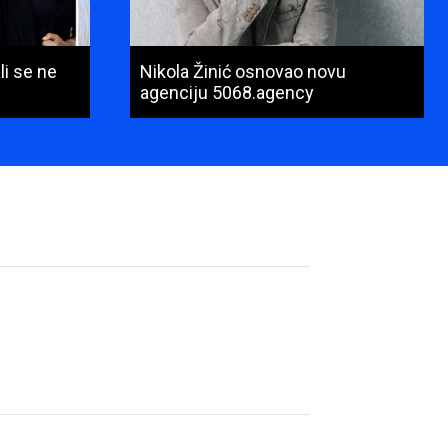
li se ne
Nikola Žinić osnovao novu
agenciju 5068.agency
Ime
i
prezime
(obavezno)
E-