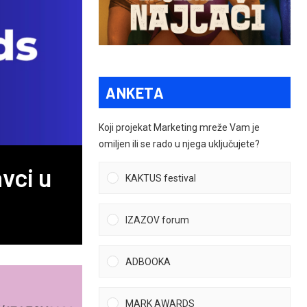
ANKETA
Koji projekat Marketing mreže Vam je
omiljen ili se rado u njega uključujete?
vci u
KAKTUS festival
IZAZOV forum
ADBOOKA
MARK AWARDS