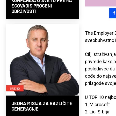
KOMPANIJA U SVETU PREMA
ECOVADIS PROCENI
ODRŽIVOSTI
The Employer B
sveobuhvatno is
Cilj istraživan
privrede kako b
poslodavce da u
dođe do najsvež
prilagode svoje
BREND
U TOP 10 najbol
JEDNA MISIJA ZA RAZLIČITE
1. Microsoft
GENERACIJE
2. Lidl Srbija