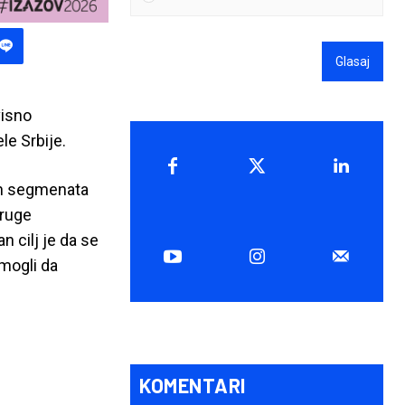
Glasaj
visno
le Srbije.
vih segmenata
druge
 cilj je da se
 mogli da
KOMENTARI