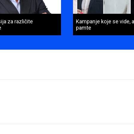
ja za različite
Kampanje koje se vide, a
e
pamte