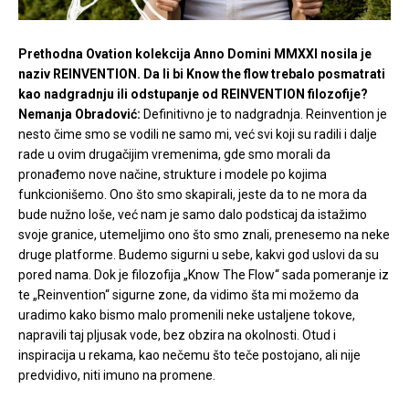
Prethodna Ovation kolekcija Anno Domini MMXXI nosila je
naziv REINVENTION. Da li bi Know the flow trebalo posmatrati
kao nadgradnju ili odstupanje od REINVENTION filozofije?
Nemanja Obradović:
Definitivno je to nadgradnja. Reinvention je
nesto čime smo se vodili ne samo mi, već svi koji su radili i dalje
rade u ovim drugačijim vremenima, gde smo morali da
pronađemo nove načine, strukture i modele po kojima
funkcionišemo. Ono što smo skapirali, jeste da to ne mora da
bude nužno loše, već nam je samo dalo podsticaj da istažimo
svoje granice, utemeljimo ono što smo znali, prenesemo na neke
druge platforme. Budemo sigurni u sebe, kakvi god uslovi da su
pored nama. Dok je filozofija „Know The Flow“ sada pomeranje iz
te „Reinvention“ sigurne zone, da vidimo šta mi možemo da
uradimo kako bismo malo promenili neke ustaljene tokove,
napravili taj pljusak vode, bez obzira na okolnosti. Otud i
inspiracija u rekama, kao nečemu što teče postojano, ali nije
predvidivo, niti imuno na promene.