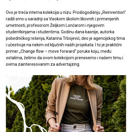
Ovo je treća interna kolekcija u nizu. Prošlogodišnju „Reinvention“
radili smo u saradnji sa Visokom školom likovnih i primenjenih
umetnosti, profesorom Željkom Lončarom i njegovim
studentkinjama i studentima. Godinu dana kasnije, autorka
pobedničkog rešenja, Katarina Trbojević, deo je agencijskog tima
i učestvuje na nekim od ključnih naših projekata. I to je praktični
primer „Change flow – move forward“ poruke koju, među
ostalima, želimo da ovom kolekcijom prenesemo i našem timu i
svima zainteresovanim za advertajzing.