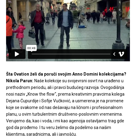
Šta Ovation želi da poruči svojim Anno Domini kolekcijama?
Nikola Parun:
Naše kolekcije su svojevrsni osvrt na urađeno u
prethodnom periodu, ali i pravci budućeg razvoja. Ovogodišnja
nosi naziv „Know the flow“, prema kreativnim pravcima kolega
Dejana Ćupurdije i Sofije Vučković, a usmerena je na promene
koje se svakome od nas dešavaju na ličnom i profesionalnom
planu, u ovim turbulentnim društveno-poslovnim vremenima.
Verujemo da, kao i voda, i mi kao agencija ostavljamo trag gde
god da prođemo. I tu veru želimo da podelimo sa našim
klijentima, saradnicima, ali i javnošću.