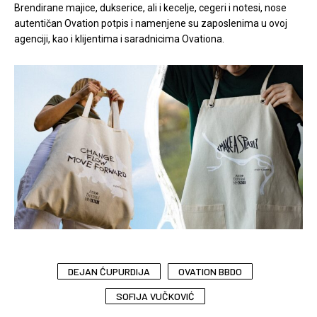
Brendirane majice, dukserice, ali i kecelje, cegeri i notesi, nose
autentičan Ovation potpis i namenjene su zaposlenima u ovoj
agenciji, kao i klijentima i saradnicima Ovationa.
DEJAN ĆUPURDIJA
OVATION BBDO
SOFIJA VUČKOVIĆ