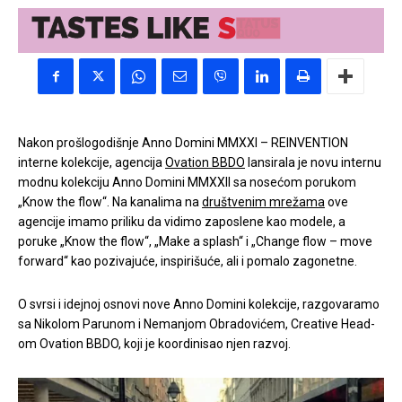
Nakon prošlogodišnje Anno Domini MMXXI – REINVENTION
interne kolekcije, agencija
Ovation BBDO
lansirala je novu internu
modnu kolekciju Anno Domini MMXXII sa nosećom porukom
„Know the flow“. Na kanalima na
društvenim mrežama
ove
agencije imamo priliku da vidimo zaposlene kao modele, a
poruke „Know the flow“, „Make a splash“ i „Change flow – move
forward“ kao pozivajuće, inspirišuće, ali i pomalo zagonetne.
O svrsi i idejnoj osnovi nove Anno Domini kolekcije, razgovaramo
sa Nikolom Parunom i Nemanjom Obradovićem, Creative Head-
om Ovation BBDO, koji je koordinisao njen razvoj.