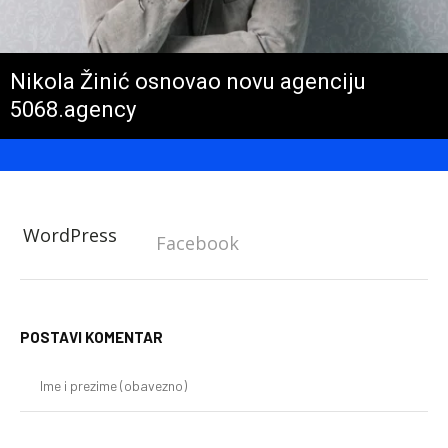
Nikola Žinić osnovao novu agenciju
5068.agency
WordPress
Facebook
POSTAVI KOMENTAR
Im
i
pr
(o
E-