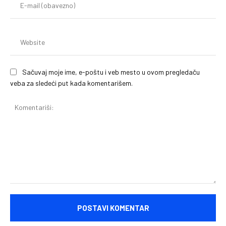
mai
(o
We
Sačuvaj moje ime, e-poštu i veb mesto u ovom pregledaču
veba za sledeći put kada komentarišem.
Komentariši: